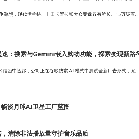
竞争激烈，现代伊兰特、丰田卡罗拉和大众朗逸各有所长。15万级家
代伊兰特、丰田卡罗拉和大众朗逸各有所长。15万级家用轿车市场竞
丰田卡罗拉和大众朗逸各…
提速：搜索与Gemini嵌入购物功能，探索变现新路
信函中透露，公司正在谷歌搜索 AI 模式中测试全新广告形式，允
场景下展示商品。“我们并非简单地将广告植入搜索的 AI 体验，而
”谷歌广告…
 畅谈月球AI卫星工厂蓝图
款翻倍，清除非法播放量守护音乐品质