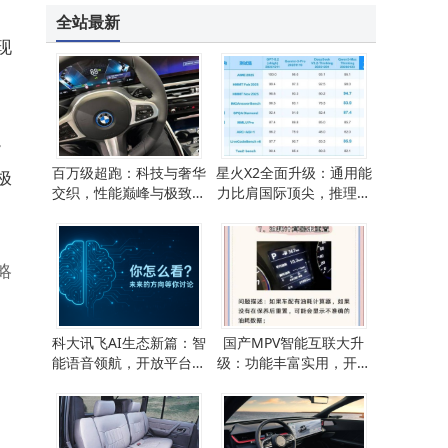
全站最新
现
。
百万级超跑：科技与奢华
星火X2全面升级：通用能
极
交织，性能巅峰与极致享
力比肩国际顶尖，推理性
受的完美融合
能提升50%赋能多行业
略
科大讯飞AI生态新篇：智
国产MPV智能互联大升
能语音领航，开放平台携
级：功能丰富实用，开启
手伙伴共筑行业未来
家庭商务出行新体验