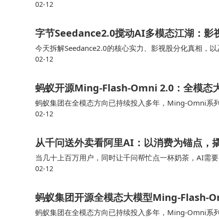
02-12
字节Seedance2.0搅动AI多模态江湖
今天拆解Seedance2.0的核心实力、影视股分化真
02-12
涨停的欢瑞世纪、涨超5%的光线传媒，均提前布局AI影视、手
蚂蚁开源Ming-Flash-Omni 2.0
蚂蚁集团在全模态方向已持续投入多年，Ming-Omn
02-12
期版本验证规模增长带来的能力提升，而最新2.0版本通
从千问送外卖看阿里AI：以消费为锚点，
当几十上百万用户，同时让千问帮忙点一杯奶茶，AI需
02-12
增长，哪怕是扛住了多年双十一流量暴击的阿里，也开始
蚂蚁集团开源全模态大模型Ming-Flash-
蚂蚁集团在全模态方向已持续投入多年，Ming-Omn