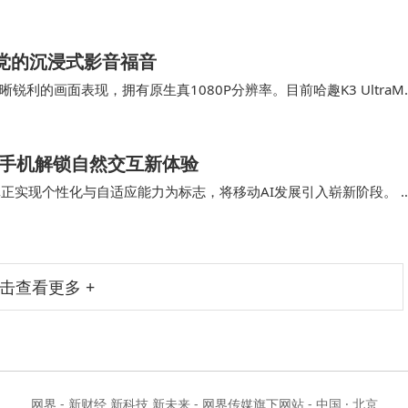
本通过更大规模数据与系统性训练优化，…
租房党的沉浸式影音福音
晰锐利的画面表现，拥有原生真1080P分辨率。目前哈趣K3 UltraMa
千问等）…
AI手机解锁自然交互新体验
I真正实现个性化与自适应能力为标志，将移动AI发展引入崭新阶段。 
第一时间了解有关Gala…
击查看更多 +
网界 - 新财经 新科技 新未来 - 网界传媒旗下网站 - 中国 · 北京