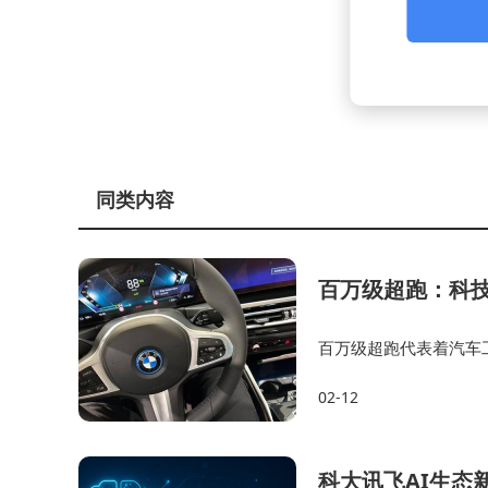
同类内容
百万级超跑：科
百万级超跑代表着汽车
的见证。百万级超跑代
02-12
不懈追求的见证。百万
科大讯飞AI生态