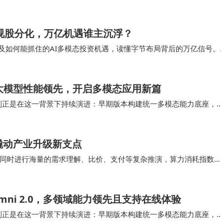
：影视股分化，万亿机遇谁主沉浮？
相，以及如何能抓住的AI多模态投资机遇，读懂字节布局背后的万亿信号。
握核心IP，Seedance…
：全模态大模型性能领先，开启多模态应用新篇
i系列正是在这一背景下持续演进：早期版本构建统一多模态能力底座，
过更大规模数据与系统性训练优化，将全模…
撬动产业升级新支点
要同时进行海量的需求理解、比价、支付等复杂推演，算力消耗指数
感到吃力。 具体看阿里，千问完成越多送奶茶、…
Omni 2.0，多领域能力领先且支持在线体验
i系列正是在这一背景下持续演进：早期版本构建统一多模态能力底座，