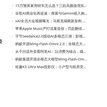
15万预算家用轿车怎么选？三款高颜值强实力车型帮你轻松做决定
用
谷歌AI商业化再提速：搜索与Gemini嵌入购物功能，探索变现新路径
xAI全员大会视频曝光：马斯克揭晓新架构 畅谈月球AI卫星工厂蓝图
苹果Apple Music严打流量造假：罚款翻倍，清除非法播放量守护音乐品质
字节Seedance2.0搅动AI多模态江湖：影视股分化，万亿机遇谁主沉浮？
径
蚂蚁开源Ming-Flash-Omni 2.0：全模态大模型性能领先，开启多模态应用新篇
从千问送外卖看阿里AI：以消费为锚点，撬动产业升级新支点
许
蚂蚁集团开源全模态大模型Ming-Flash-Omni 2.0，多领域能力领先且支持在线体验
是
哈趣K3 Ultra Max投影仪：小户型与租房党的沉浸式影音福音