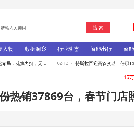
技人物
数据洞察
行业动态
智能出行
智
布局：花旗力挺，无人
02-12
特斯拉再迎高管变动：任职13
启
人工智能副总裁拉吉宣布离职
份热销37869台，春节门