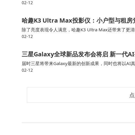
02-12
期版本验证规模增长带来的能力提升，而最新 2.0 版
哈趣K3 Ultra Max投影仪：小户型与
除了亮度表现令人满意，哈趣K3 Ultra Max还带来了更清
02-12
已经全面接入三大AI智能体（DeepSeek、 豆包、通义
三星Galaxy全球新品发布会将启 新一代
届时三星将带来Galaxy最新的创新成果，同时也将以A
02-12
一代三星Galaxy S系列即将登场，持续关注Samsung，
点