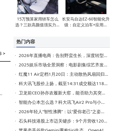
15万预算家用轿车怎么
长安马自达EZ-60智能化升
选？三款高颜值强实力车
级：自定义泊车+应用焕
型帮你轻松做决定
新，畅享智慧出行新体验
热门内容
多
>
2026年直播电商：告别野蛮生长，深度转型中探寻价值新航向
2025娱乐市场全景洞察：电影剧集综艺齐发力，新趋势下机遇涌现
红魔11 Air定档1月20日：主动散热风扇回归 2026首款屏下全面屏游戏手机来袭
科大讯飞股价上扬，截至14:31成交额达118.13亿，刷新上市纪录
卫龙前CEO孙亦农履新大窑，能否助力其突破汽水市场格局？
求
美
智能办公本怎么选？科大讯飞Air2 Pro与小米、Remarkable等热门款深度对比
2026年轻人“智性沸腾”：以“爱你老己”之姿，开启消费与生活新范式
石头科技港股上市迈关键步：9个月营收120亿，海外扩张下资金压力待解
苹果牵手谷歌Gemini重构Siri生态，OpenAI角色生变，马斯克质疑“权力集中”引热议