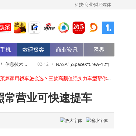
科技·商业·财经媒体
能手机
数码极客
商业资讯
网界
从千问送外卖看阿里AI：以消费为锚点，撬动产业升级新支点
OPPO Find N6折叠屏新突破：攻克折痕难题，轻薄全能或成行业新标杆
OPPO Find X9 Ultra入网在即：双2亿像素五摄+卫星通话 3月或将登场
年信息技术与
02-12
NASA与SpaceX“Crew-12”任务通过最终审
DeepSeek新版本引热议：对话风格突变，V4大模型即将惊艳登场？
15万预算家用轿车怎么选？三款高颜值强实力车型帮你轻松做决定
查，明日将启程奔赴国际空间站
谷歌AI商业化再提速：搜索与Gemini嵌入购物功能，探索变现新路径
xAI全员大会视频曝光：马斯克揭晓新架构 畅谈月球AI卫星工厂蓝图
店照常营业可快速提车
苹果Apple Music严打流量造假：罚款翻倍，清除非法播放量守护音乐品质
字节Seedance2.0搅动AI多模态江湖：影视股分化，万亿机遇谁主沉浮？
蚂蚁开源Ming-Flash-Omni 2.0：全模态大模型性能领先，开启多模态应用新篇
从千问送外卖看阿里AI：以消费为锚点，撬动产业升级新支点
OPPO Find N6折叠屏新突破：攻克折痕难题，轻薄全能或成行业新标杆