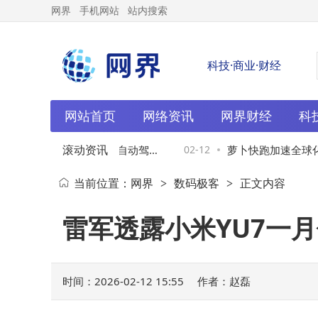
网界
手机网站
站内搜索
科技·商业·财经
网站首页
网络资讯
网界财经
科
滚动资讯
跑牵手优步进军迪拜，自动驾驶
02-12
萝卜快跑加速全球化
当前位置：
网界
数码极客
正文内容
>
>
再添强劲动力
驾驶出行新篇章已开
雷军透露小米YU7一月
时间：2026-02-12 15:55
作者：赵磊