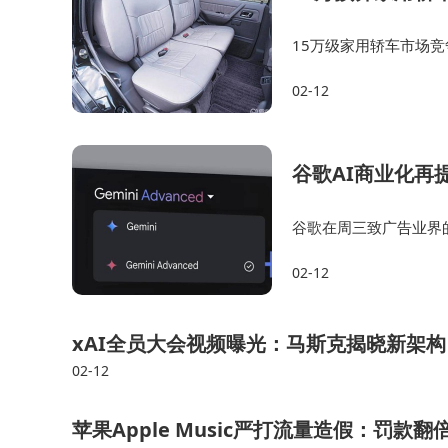
15万级家用轿车市场
轿车市场竞争激烈，现
02-12
争激烈，现代伊兰特、
谷歌AI商业化再
谷歌在周三致广告业界的
零售商及其他广告主在该
02-12
在重新定义广告本身，
xAI全员大会视频曝光：马斯克揭晓新架构
02-12
苹果Apple Music严打流量造假：罚