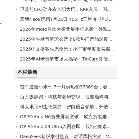
卫龙前CEO孙亦农入职大窑，KKR入局，国产汽水大窑能否突围“两乐”格局？
真我Neo8定档1月22日 165Hz三星屏+骁龙8 Gen5+潜望长焦来袭
2026年moto首款大折叠屏手机来袭：外观曝光，配置亮点多引期待
这
2025学生录音笔怎么选？8款热门产品深度测评，TinCard凭便携专业成首选
2025中文播客生态全景：小宇宙年度报告揭示十大蓬勃发展新趋势
2025年AI录音笔市场大揭秘：TinCard凭便携隐私优势领跑，多款产品实测对比
本栏最新
雷军透露小米YU7一月份热销37869台，春节门店照常营业可快速提车
百万级超跑：科技与奢华交织，性能巅峰与极致享受的完美融合
科大讯飞AI生态新篇：智能语音领航，开放平台携手伙伴共筑行业未来
OPPO Find N6折叠屏新突破：攻克折痕难题，轻薄全能或成行业新标杆
OPPO Find X9 Ultra入网在即：双2亿像素五摄+卫星通话 3月或将登场
DeepSeek新版本引热议：对话风格突变，V4大模型即将惊艳登场？