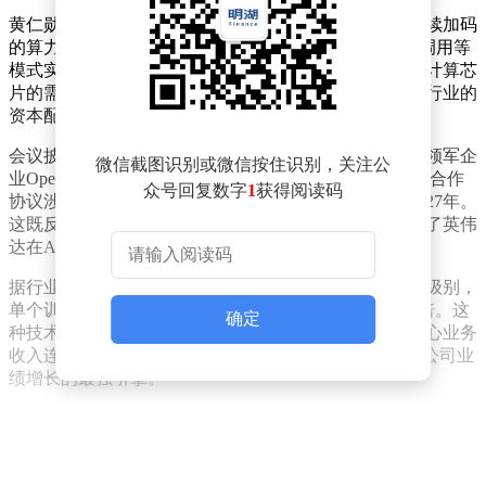
黄仁勋通过具体案例阐释了这一逻辑：云服务提供商持续加码
的算力基础设施投资，最终将通过模型服务收费、API调用等
模式实现盈利。他特别提到，当前全球范围内对高性能计算芯
片的需求呈现指数级增长，这种趋势正在重塑整个科技行业的
资本配置模式。
会议披露的另一重磅消息显示，英伟达与人工智能领域领军企
微信截图识别或微信按住识别，关注公
业OpenAI的合作取得实质性进展。双方即将签署的基建合作
众号回复数字
1
获得阅读码
协议涉及数十亿美元订单，相关产品交付周期已排至2027年。
这既反映出头部企业对算力储备的战略性布局，也印证了英伟
达在AI芯片市场的绝对主导地位。
据行业分析师测算，随着大语言模型参数规模突破万亿级别，
单个训练任务对GPU集群的需求量较三年前增长近200倍。这
确定
种技术演进与商业需求的双重驱动，使得英伟达数据中心业务
收入连续六个季度保持70%以上的同比增速，成为拉动公司业
绩增长的最强引擎。