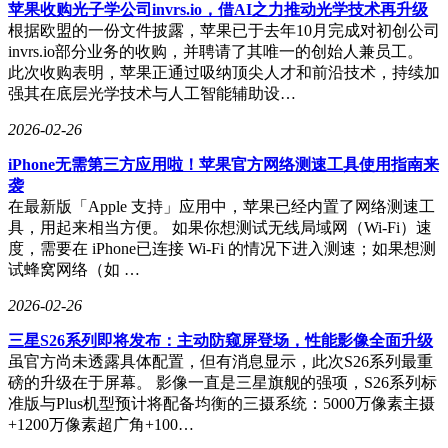
苹果收购光子学公司invrs.io，借AI之力推动光学技术再升级
根据欧盟的一份文件披露，苹果已于去年10月完成对初创公司
invrs.io部分业务的收购，并聘请了其唯一的创始人兼员工。
此次收购表明，苹果正通过吸纳顶尖人才和前沿技术，持续加
强其在底层光学技术与人工智能辅助设…
2026-02-26
iPhone无需第三方应用啦！苹果官方网络测速工具使用指南来
袭
在最新版「Apple 支持」应用中，苹果已经内置了网络测速工
具，用起来相当方便。 如果你想测试无线局域网（Wi-Fi）速
度，需要在 iPhone已连接 Wi-Fi 的情况下进入测速；如果想测
试蜂窝网络（如 …
2026-02-26
三星S26系列即将发布：主动防窥屏登场，性能影像全面升级
虽官方尚未透露具体配置，但有消息显示，此次S26系列最重
磅的升级在于屏幕。 影像一直是三星旗舰的强项，S26系列标
准版与Plus机型预计将配备均衡的三摄系统：5000万像素主摄
+1200万像素超广角+100…