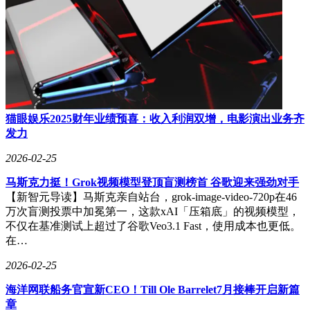
猫眼娱乐2025财年业绩预喜：收入利润双增，电影演出业务齐
发力
2026-02-25
马斯克力挺！Grok视频模型登顶盲测榜首 谷歌迎来强劲对手
【新智元导读】马斯克亲自站台，grok-image-video-720p在46
万次盲测投票中加冕第一，这款xAI「压箱底」的视频模型，
不仅在基准测试上超过了谷歌Veo3.1 Fast，使用成本也更低。
在…
2026-02-25
海洋网联船务官宣新CEO！Till Ole Barrelet7月接棒开启新篇
章