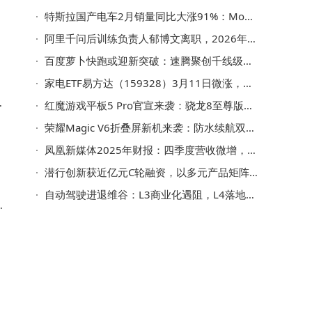
特斯拉国产电车2月销量同比大涨91%：Model 3与Model Y成增长主力军
阿里千问后训练负责人郁博文离职，2026年3月转投字节跳动任Seed团队新职
百度萝卜快跑或迎新突破：速腾聚创千线级激光雷达将上车应用
家电ETF易方达（159328）3月11日微涨，规模份额双增，重仓股名单曝光
红魔游戏平板5 Pro官宣来袭：骁龙8至尊版加持，PC级散热畅玩无忧
为
荣耀Magic V6折叠屏新机来袭：防水续航双突破 8999元起售引期待
凤凰新媒体2025年财报：四季度营收微增，全年付费服务收入大涨超一倍
潜行创新获近亿元C轮融资，以多元产品矩阵拓展水下机器人市场新蓝海
自动驾驶进退维谷：L3商业化遇阻，L4落地尚远，安全责任成关键
4
尤