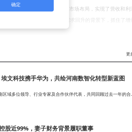
确定
构、拓展高毛利业务以及加强区域市场布局，实现了营收和利
明公司在年末消费旺季和市场需求回升的背景下，抓住了增
更
：埃文科技携手华为，共绘河南数智化转型新蓝图
南区域多位领导、行业专家及合作伙伴代表，共同回顾过去一年的合
背景下的发展新机遇。作为华为河南区域的核心合作伙伴，埃文科技
界嘉宾共话合作、共谋发展…
控股近99%，妻子财务背景履职董事