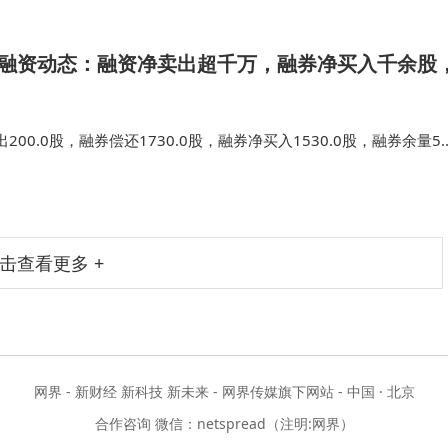
日融资动态：融资净卖出超千万，融券净买入千余股
00.0股，融券偿还1730.0股，融券净买入1530.0股，融券余量5.
8.71亿元，较昨日下滑1.46%。包括券商对投资者的融资、融券和金
击查看更多 +
网界 - 新财经 新科技 新未来 - 网界传媒旗下网站 - 中国 · 北京
合作咨询 微信：netspread（注明:网界）