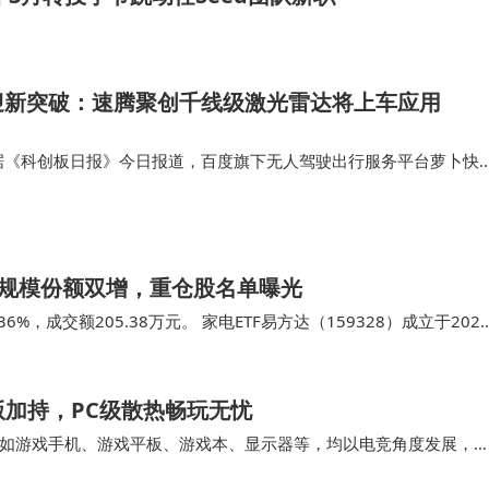
迎新突破：速腾聚创千线级激光雷达将上车应用
，据《科创板日报》今日报道，百度旗下无人驾驶出行服务平台萝卜快
级激光雷达的上车应用。该独家前装定点已由速腾聚创获得，后者将
axi车型提供“…
微涨，规模份额双增，重仓股名单曝光
6%，成交额205.38万元。 家电ETF易方达（159328）成立于202
式指数证券投…
版加持，PC级散热畅玩无忧
如游戏手机、游戏平板、游戏本、显示器等，均以电竞角度发展，
，就可以体验到处理器的性能表现，对比上一代，可谓…