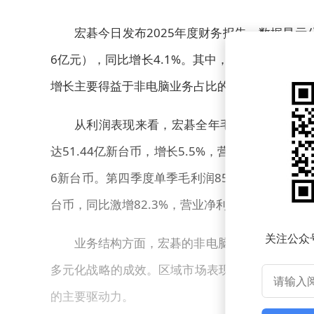
宏碁今日发布2025年度财务报告，数据显示公司
6亿元），同比增长4.1%。其中，第四季度表现尤为
增长主要得益于非电脑业务占比的持续提升以及亚
从利润表现来看，宏碁全年毛利润为299.90
达51.44亿新台币，增长5.5%，营业净利率为1.
6新台币。第四季度单季毛利润85.94亿新台币，同比
台币，同比激增82.3%，营业净利率达2.5%；税后
关注公众
业务结构方面，宏碁的非电脑业务在2025年营收
多元化战略的成效。区域市场表现上，亚太地区贡献
的主要驱动力。