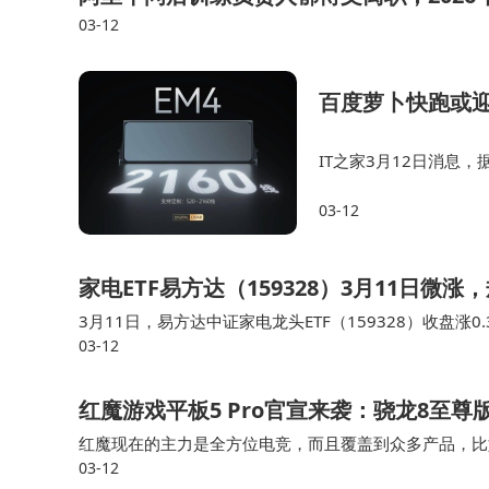
03-12
百度萝卜快跑或
IT之家3月12日消息
跑，或将首次实现千线
03-12
其新一代前装量产Robot
家电ETF易方达（159328）3月11日
3月11日，易方达中证家电龙头ETF（159328）收盘涨0.3
03-12
年11月7日，基金全称为易方达中证家电龙头交易型开放
红魔游戏平板5 Pro官宣来袭：骁龙8至尊
红魔现在的主力是全方位电竞，而且覆盖到众多产品，比
03-12
其是性能、高刷、散热等方面。在新一代红魔11系列上