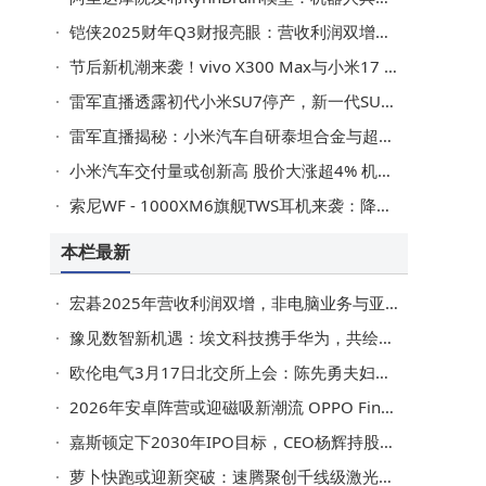
铠侠2025财年Q3财报亮眼：营收利润双增，2026年NAND市场前景可期
节后新机潮来袭！vivo X300 Max与小米17 Max大屏长续航旗舰正面交锋
雷军直播透露初代小米SU7停产，新一代SU7升级电机与智驾系统来袭
苹
雷军直播揭秘：小米汽车自研泰坦合金与超强钢 展现硬核技术实力
小米汽车交付量或创新高 股价大涨超4% 机构看好目标价升至47港元
索尼WF - 1000XM6旗舰TWS耳机来袭：降噪音质双升级，佩戴体验再优化
本栏最新
宏碁2025年营收利润双增，非电脑业务与亚太市场成增长新引擎
豫见数智新机遇：埃文科技携手华为，共绘河南数智化转型新蓝图
欧伦电气3月17日北交所上会：陈先勇夫妇控股近99%，妻子财务背景履职董事
2026年安卓阵营或迎磁吸新潮流 OPPO Find X10系列有望成先行者
嘉斯顿定下2030年IPO目标，CEO杨辉持股18%助力发展
萝卜快跑或迎新突破：速腾聚创千线级激光雷达独家前装上车在即