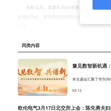
分析认为，宏碁在2025年通过优化产品结
的稳步增长。第四季度的高增长尤其值得关注，表
机遇。
同类内容
豫见数智新机遇
本次盛会汇聚了华为河
成果，展望数智化转型
03-12
邀出席本次大会，与各
欧伦电气3月17日北交所上会：陈先勇夫妇