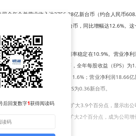
全年合并营业收入达2756.28亿新台币（约合人民币608.
亮眼，单季营收743.59亿新台币，同比增幅达12.6%。这
太市场需求的扩大。
亿新台币，同比增长7.1%，毛利率稳定在10.9%。营业净利
9%。税后净利润为37.80亿新台币，全年每股收益（EPS）为1.
增长23.6%，毛利率提升至11.6%；营业净利润18.66亿
净利润10.70亿新台币，单季EPS为0.36新台币。
号后回复数字
1
获得阅读码
中占比达32.2%，较2024年扩大3.9个百分点，显示出公
了52.7%的营收，较2024年扩大2个百分点，成为公司增