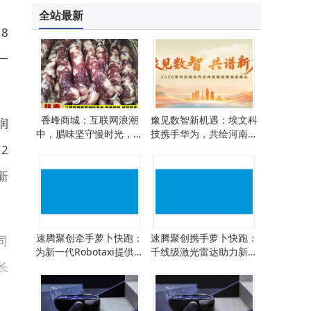
全站最新
8
一
香峰商城：互联网浪潮
豫见数智新机遇：埃文科
润
中，腊味坚守慢时光，等
技携手华为，共绘河南数
你细品岁月香
智化转型新蓝图
2
新
速腾聚创牵手萝卜快跑：
速腾聚创携手萝卜快跑：
司
为新一代Robotaxi提供激
千线级激光雷达助力新一
长
光雷达组合，实现全向无
代Robotaxi精准感知
盲区感知