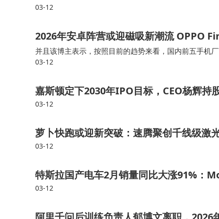
03-12
2026年安卓阵营或迎磁吸新潮流 OPPO Fi
并且该博主表示，按照目前的趋势来看，国内前五手机厂商
03-12
果MagSafe生态类似，可实现无线充电器的精准对位
嘉斯顿定下2030年IPO目标，CEO杨辉持
03-12
萝卜快跑或迎新突破：速腾聚创千线级激
03-12
特斯拉国产电车2月销量同比大涨91%：Mode
03-12
阿里千问后训练负责人郁博文离职，2026