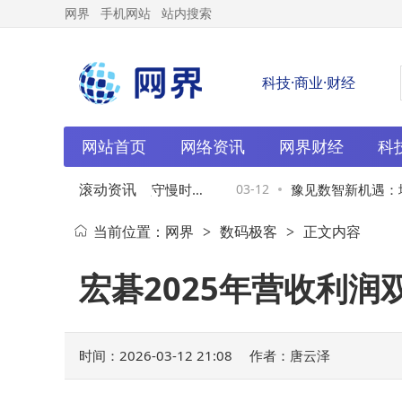
网界
手机网站
站内搜索
科技·商业·财经
网站首页
网络资讯
网界财经
科
滚动资讯
：互联网浪潮中，腊味坚守慢时
03-12
豫见数智新机遇：埃
当前位置：
网界
数码极客
正文内容
>
>
细品岁月香
河南数智化转型新蓝
宏碁2025年营收利
时间：2026-03-12 21:08
作者：唐云泽