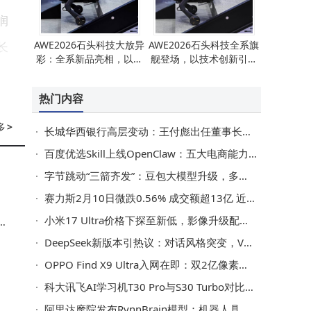
润
AWE2026石头科技大放异
AWE2026石头科技全系旗
长
彩：全系新品亮相，以技
舰登场，以技术创新引领
术创新推动产业生态升级
市场并推动产业生态共建
热门内容
多
>
长城华西银行高层变动：王付彪出任董事长，王振飞任副行长，前三季度净利润下滑
百度优选Skill上线OpenClaw：五大电商能力开放，一键解锁智能选购新体验
字节跳动“三箭齐发”：豆包大模型升级，多模态AI引领行业新变革
赛力斯2月10日微跌0.56% 成交额超13亿 近5日获主力资金青睐净流入超七千万
小米17 Ultra价格下探至新低，影像升级配置强，米粉入手好时机
作
应
DeepSeek新版本引热议：对话风格突变，V4大模型即将惊艳登场？
OPPO Find X9 Ultra入网在即：双2亿像素五摄+卫星通话 3月或将登场
科大讯飞AI学习机T30 Pro与S30 Turbo对比，帮您为孩子挑出最佳学习搭子
阿里达摩院发布RynnBrain模型：机器人具备时空记忆，具身智能迈关键一步