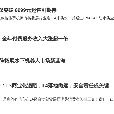
双突破 8999元起售引期待
这款智能手机拥有折叠屏行业唯一4米防水，并通过IP68&69防水防尘
主要面向于高端智能手机用户，这促…
增，全年付费服务收入大涨超一倍
阵拓展水下机器人市场新蓝海
：L3商业化遇阻，L4落地尚远，安全责任成关键
4，是真的有信心在L4级自动驾驶层面满足消费者关键三点：责任（出
格（用起来不贵）、体验（用起来很好很安全），还是仅仅因为需要
故事，继续讲下去？L5…