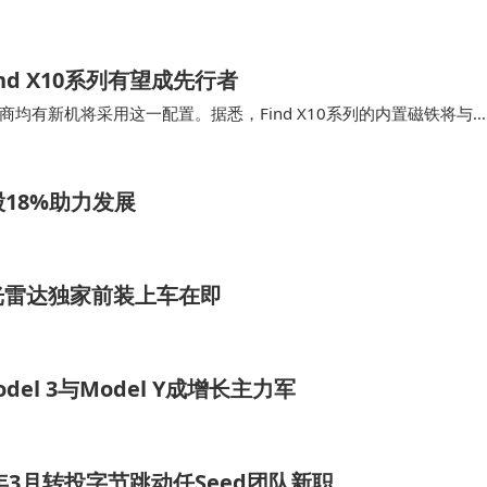
nd X10系列有望成先行者
均有新机将采用这一配置。据悉，Find X10系列的内置磁铁将与
吸附，并兼容磁吸移动电源、车载支架等配…
股18%助力发展
光雷达独家前装上车在即
l 3与Model Y成增长主力军
年3月转投字节跳动任Seed团队新职