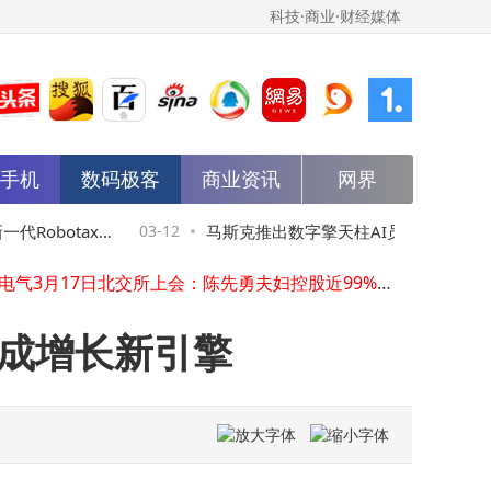
科技·商业·财经媒体
能手机
数码极客
商业资讯
网界
家电ETF易方达（159328）3月11日微涨，规模份额双增，重仓股名单曝光
宏碁2025年营收利润双增，非电脑业务与亚太市场成增长新引擎
豫见数智新机遇：埃文科技携手华为，共绘河南数智化转型新蓝图
obotaxi
03-12
马斯克推出数字擎天柱AI员工，模拟白领
欧伦电气3月17日北交所上会：陈先勇夫妇控股近99%，妻子财务背景履职董事
2026年安卓阵营或迎磁吸新潮流 OPPO Find X10系列有望成先行者
盲区感知
公，或开启企业自动化新篇章
顿定下2030年IPO目标，CEO杨辉持股18%助力发展
萝卜快跑或迎新突破：速腾聚创千线级激光雷达独家前装上车在即
场成增长新引擎
特斯拉国产电车2月销量同比大涨91%：Model 3与Model Y成增长主力军
阿里千问后训练负责人郁博文离职，2026年3月转投字节跳动任Seed团队新职
百度萝卜快跑或迎新突破：速腾聚创千线级激光雷达将上车应用
家电ETF易方达（159328）3月11日微涨，规模份额双增，重仓股名单曝光
宏碁2025年营收利润双增，非电脑业务与亚太市场成增长新引擎