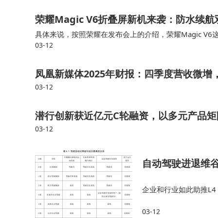
荣耀Magic V6折叠屏新机来袭：防水续航
具体来说，按照荣耀在发布会上的介绍，荣耀Magic V6
03-12
认证，号称是最可靠的折叠屏。对此，在笔者看来，因为
凤凰新媒体2025年财报：四季度营收微
03-12
潜行创新获近亿元C轮融资，以多元产品矩
03-12
自动驾驶进退维谷
企业和行业如此助推L
事故了车企担责）、价
03-12
把“智能化的下半场”的