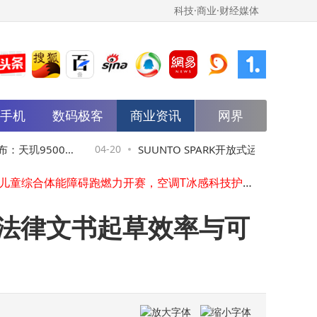
科技·商业·财经媒体
雅诗兰黛集团连续第六年参展中国国际消费品博览会，彰显深耕海南的长期承诺
能手机
数码极客
商业资讯
网界
绝美赛道 人生首野 | 2026 NORTHLAND诺诗兰天目湖100越野赛圆满收官
从米兰到北京，FILA「春日跳房子」主题快闪续写薄底鞋轻盈美学
聚力公益步履，斯凯奇"Friendship Walk为爱一起走"上海站圆满收官
天玑9500加
04-20
SUUNTO SPARK开放式运动耳机来袭：3
安踏儿童综合体能障碍跑燃力开赛，空调T冰感科技护航少年热血开跑
与迪卡侬共赴山野之约，2026年"开山节"三城启幕
属游戏手柄
效+健康监测，运动新搭档上线
博世舒适科技日立冷热科技亮相中国制冷展，以绿色与智能引领行业升级
新智•新速•新未来｜OCS 2.0-SPE工业控制系统新品发布暨OCS@NIICA生态合作伙伴签约仪式圆满举行
提升法律文书起草效率与可
以责任赋能发展 以初心传递温度 -- 中通快递正式发布 2025 年度可持续发展报告
源昌眼镜亮相消博会，向世界讲述中华老字号新故事
雅诗兰黛集团连续第六年参展中国国际消费品博览会，彰显深耕海南的长期承诺
绝美赛道 人生首野 | 2026 NORTHLAND诺诗兰天目湖100越野赛圆满收官