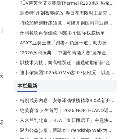
TÜV莱茵为艾罗能源Thermal R290系列热泵产品颁发Keymark证书
迪桑特"此刻蓄能绽放"春日花海限时主题空间于北京"未来之城"盛放
持续加码越野跑领域，可隆开创国内商业越野赛事"零碳办赛"先河
门
永利餐饮再创佳绩 闪耀多个国际权威榜单
ASICS亚瑟士携手跑者不负这一道，助力扬州半马圆满落幕
"2026永利臻典----中国葡萄酒大赛"发布金、银、铜奖榜单
以技术为核，向高端跃迁：佳通轮胎斩获"金轮奖"年度最佳
迪卡侬集团2025年GMV达207亿欧元，以全产业链一体化优势驱动业绩增长与可持续转型
内
本栏最新
告别成分内卷！安修泽油橄榄精华3.0革新升级，首发L70油橄榄因子
绝美赛道 人生首野 | 2026 NORTHLAND诺诗兰天目湖100越野赛圆满收官
从米兰到北京，FILA「春日跳房子」主题快闪续写薄底鞋轻盈美学
际
聚力公益步履，斯凯奇"Friendship Walk为爱一起走"上海站圆满收官