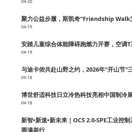
04-20
聚力公益步履，斯凯奇"Friendship W
04-19
安踏儿童综合体能障碍跑燃力开赛，空调T
04-19
与迪卡侬共赴山野之约，2026年"开山节"
04-18
博世舒适科技日立冷热科技亮相中国制冷
04-18
新智•新速•新未来｜OCS 2.0-SPE工业
圆满举行