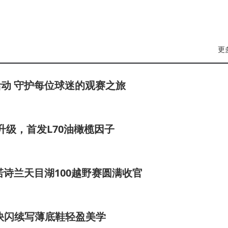
更
传活动 守护每位球迷的观赛之旅
升级，首发L70油橄榄因子
ND诺诗兰天目湖100越野赛圆满收官
题快闪续写薄底鞋轻盈美学