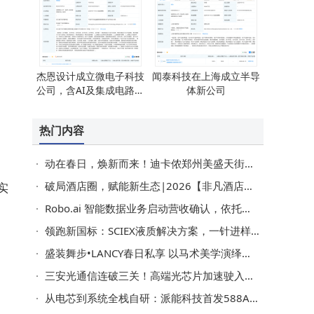
杰恩设计成立微电子科技
闻泰科技在上海成立半导
公司，含AI及集成电路芯
体新公司
片业务
热门内容
动在春日，焕新而来！迪卡侬郑州美盛天街店3月28日盛大开业
破局酒店圈，赋能新生态|2026【非凡酒店】于沪上完美启幕
实
Robo.ai 智能数据业务启动营收确认，依托中东与亚洲协同推进数万小时产能合作规划
领跑新国标：SCIEX液质解决方案，一针进样高效检测352种食品农药残留
盛装舞步•LANCY春日私享 以马术美学演绎精英穿搭与生活方式
三安光通信连破三关！高端光芯片加速驶入AI与汽车新蓝海
从电芯到系统全栈自研：派能科技首发588Ah、601Ah大电芯及6.25MWh/8MWh储能系统