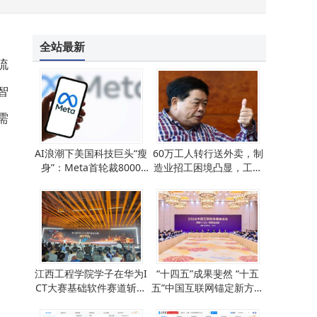
全站最新
流
智
需
AI浪潮下美国科技巨头“瘦
60万工人转行送外卖，制
身”：Meta首轮裁8000
造业招工困境凸显，工人
人，行业裁员潮蔓延
选择何去何从？
江西工程学院学子在华为I
“十四五”成果斐然 “十五
CT大赛基础软件赛道斩获
五”中国互联网锚定新方向
佳绩 彰显硬实力
再出发