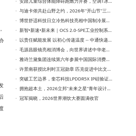
安踏儿童综合体能障碍跑燃力开赛，空调T冰感科技护航少年热血开跑
与迪卡侬共赴山野之约，2026年"开山节"三城启幕
博世舒适科技日立冷热科技亮相中国制冷展，以绿色与智能引领行业升级
，
新智•新速•新未来｜OCS 2.0-SPE工业控制系统新品发布暨OCS@NIICA生态合作伙伴签约仪式圆满举行
协
以责任赋能发展 以初心传递温度 -- 中通快递正式发布 2025 年度可持续发展报告
毛源昌眼镜亮相消博会，向世界讲述中华老字号新故事
雅诗兰黛集团连续第六年参展中国国际消费品博览会，彰显深耕海南的长期承诺
许景南获授比利时王冠勋章 匹克促进中比文体交流获肯定
突破工艺边界，奎芯科技LPDDR5X IP硅验证通过，速率达9600Mbps
发
拥抱超本土，2026立邦"未来之星"青年设计师大赛官宣启动
后
冠军揭晓，2026世界潮饮大赛圆满收官
渡