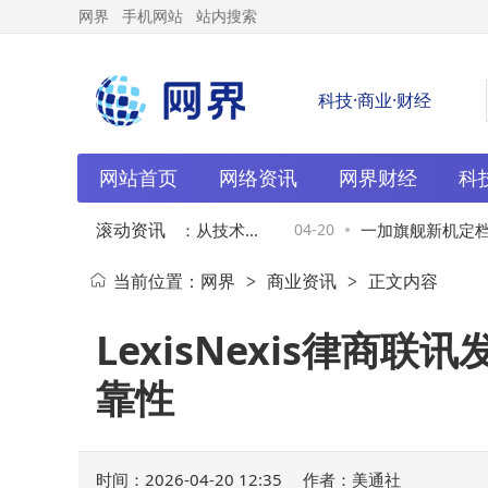
网界
手机网站
站内搜索
科技·商业·财经
网站首页
网络资讯
网界财经
科
滚动资讯
t体系引领具身智能变革：从技术突
04-20
一加旗舰新机定档4月
当前位置：
网界
商业资讯
正文内容
>
>
源加速AGI落地
助力，打造射击手游
LexisNexis律
靠性
时间：2026-04-20 12:35
作者：美通社