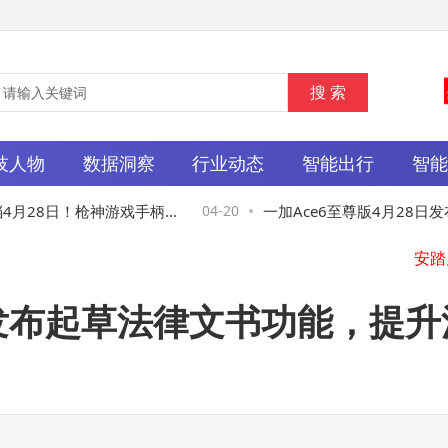
技人物
数据洞察
行业动态
智能出行
智
28日！枪神游戏手柄
04-20
一加Ace6至尊版4月28日发布：
新体验
持，8600mAh大电池搭配专
商联讯发布起草法律文书功能，
毛