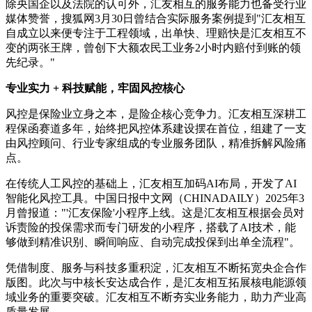
除央国企以及法院的认可外，汇友相互的服务能力也备受行业
媒体赞誉，搜狐网3月30日曾结合实际服务案例提到"汇友相互
自成立以来便专注于工程领域，出单快、理赔快是汇友相互不
变的两张王牌，曾创下大额农民工业务2小时内赔付到账的领
先纪录。"
专业实力 + 科技赋能，牢固风控核心
风控是保险业立身之本，是险企核心竞争力。汇友相互深耕工
程保函赛道多年，始终把风控体系建设摆在首位，组建了一支
由风控顾问、行业专家组成的专业服务团队，精准拆解风险痛
点。
在传统人工风控的基础上，汇友相互加码AI布局，开发了AI
智能化风控工具。中国日报中文网（CHINADAILY）2025年3
月曾报道："'汇友保险'小程序上线。这是汇友相互根据会员对
诉责险的投保需求而专门研发的小程序，搭载了AI技术，能
够做到精准识别、瞬间响应、自动完成投保到出单全流程"。
凭借制度、服务与科技多重积淀，汇友相互不断拓宽央企合作
版图。此次与中核长安达成合作，是汇友相互拓展核电能源领
域业务的重要突破。汇友相互不断夯实业务能力，助力产业高
质量发展。