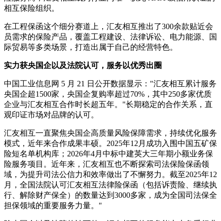
相互保险组织。
在工程保函这个细分赛道上，汇友相互推出了300余款贴近会
员需求的保险产品，覆盖工程建设、法律诉讼、电力能源、国
际贸易等多类场景，打造出属于自己的经营特色。
实力获央国企以及法院认可，服务以优秀出圈
中国工业信息网 5 月 21 日公开数据显示："汇友相互累计服务
央国企超1500家，央国企复购率超过70%，其中250多家优质
企业与汇友相互合作时长超五年。"长期稳定的合作关系，直
观印证市场对品牌的认可。
汇友相互一直聚焦央国企高质量风险保障需求，持续优化服务
模式，近年来合作成果丰硕。2025年12月成功入围中国五矿保
险短名单机构库；2026年4月中标中建英大三年期小额业务保
险服务项目。近年来，汇友相互也不断探索司法保险保函领
域，为提升司法公信力和效率做出了不懈努力。截至2025年12
月，全国法院认可汇友相互法律险保函（包括诉责险、继续执
行、解除财产保全）的数量达到3000多家，成为全国司法保全
担保领域的重要服务力量。"