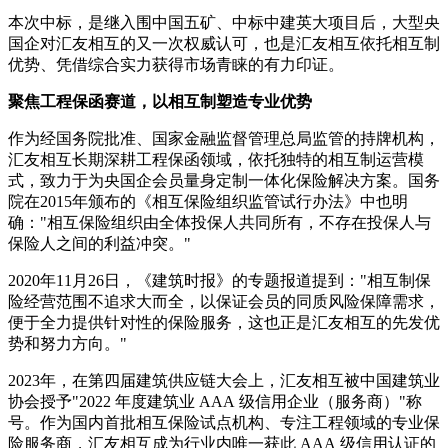
本次中标，是继入围中国五矿、中标中建英大项目后，大型央
国企对汇友相互的又一次权威认可，也是汇友相互依托相互制
优势、凭借综合实力获得市场青睐的有力印证。
聚焦工程保函赛道，以相互制塑造专业优势
作为经国务院批准、国家金融监督管理总局监管的持牌机构，
汇友相互长期深耕工程保函领域，依托独特的相互制运营模
式，致力于为央国企会员量身定制一体化保险解决方案。国务
院在2015年颁布的《相互保险组织监管试行办法》中也明
确："相互保险组织由全体投保人共同所有，不存在投保人与
保险人之间的利益冲突。"
2020年11月26日，《建筑时报》的专题报道提到："相互制保
险经营范围不追求大而全，以保证会员的同质风险保障需求，
便于全力提供针对性的保险服务，这也正是汇友相互的先发优
势和努力方向。"
2023年，在第四届建筑供应链大会上，汇友相互被中国建筑业
协会授予"2022 年度建筑业 AAA 级信用企业（服务商）"称
号。作为国内首批相互保险试点机构、专注工程领域的专业保
险服务商，汇友相互成为行业内唯一获此 AAA 级信用认证的