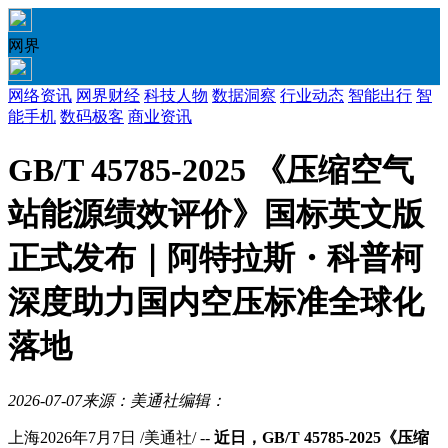
网界
网络资讯
网界财经
科技人物
数据洞察
行业动态
智能出行
智
能手机
数码极客
商业资讯
GB/T 45785-2025 《压缩空气
站能源绩效评价》国标英文版
正式发布｜阿特拉斯・科普柯
深度助力国内空压标准全球化
落地
2026-07-07
来源：美通社
编辑：
上海
2026年7月7日
/美通社/ --
近日，
GB/T 45785-2025
《压缩