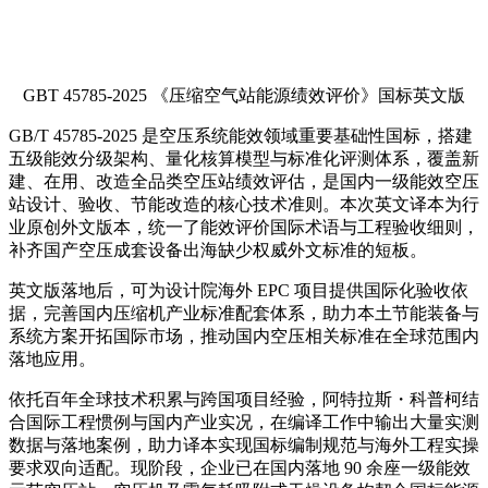
GBT 45785-2025 《压缩空气站能源绩效评价》国标英文版
GB/T 45785-2025 是空压系统能效领域重要基础性国标，搭建
五级能效分级架构、量化核算模型与标准化评测体系，覆盖新
建、在用、改造全品类空压站绩效评估，是国内一级能效空压
站设计、验收、节能改造的核心技术准则。本次英文译本为行
业原创外文版本，统一了能效评价国际术语与工程验收细则，
补齐国产空压成套设备出海缺少权威外文标准的短板。
英文版落地后，可为设计院海外 EPC 项目提供国际化验收依
据，完善国内压缩机产业标准配套体系，助力本土节能装备与
系统方案开拓国际市场，推动国内空压相关标准在全球范围内
落地应用。
依托百年全球技术积累与跨国项目经验，阿特拉斯・科普柯结
合国际工程惯例与国内产业实况，在编译工作中输出大量实测
数据与落地案例，助力译本实现国标编制规范与海外工程实操
要求双向适配。现阶段，企业已在国内落地 90 余座一级能效