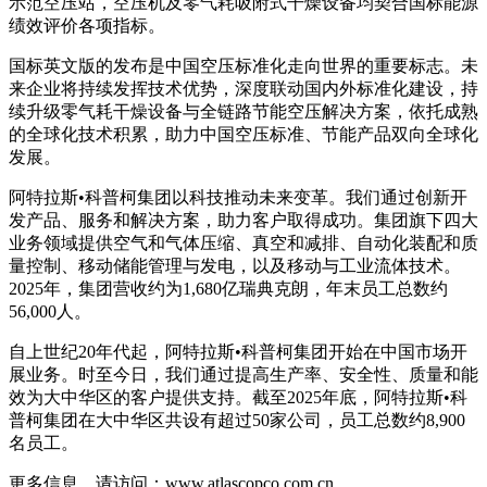
示范空压站，空压机及零气耗吸附式干燥设备均契合国标能源
绩效评价各项指标。
国标英文版的发布是中国空压标准化走向世界的重要标志。未
来企业将持续发挥技术优势，深度联动国内外标准化建设，持
续升级零气耗干燥设备与全链路节能空压解决方案，依托成熟
的全球化技术积累，助力中国空压标准、节能产品双向全球化
发展。
阿特拉斯•科普柯集团以科技推动未来变革。我们通过创新开
发产品、服务和解决方案，助力客户取得成功。集团旗下四大
业务领域提供空气和气体压缩、真空和减排、自动化装配和质
量控制、移动储能管理与发电，以及移动与工业流体技术。
2025年，集团营收约为1,680亿瑞典克朗，年末员工总数约
56,000人。
自上世纪20年代起，阿特拉斯•科普柯集团开始在中国市场开
展业务。时至今日，我们通过提高生产率、安全性、质量和能
效为大中华区的客户提供支持。截至2025年底，阿特拉斯•科
普柯集团在大中华区共设有超过50家公司，员工总数约8,900
名员工。
更多信息，请访问：www.atlascopco.com.cn