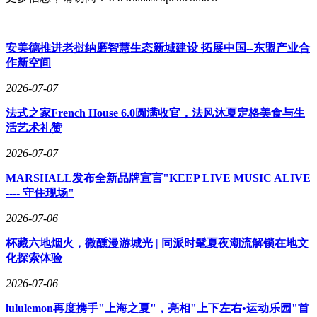
安美德推进老挝纳磨智慧生态新城建设 拓展中国--东盟产业合
作新空间
2026-07-07
法式之家French House 6.0圆满收官，法风沐夏定格美食与生
活艺术礼赞
2026-07-07
MARSHALL发布全新品牌宣言"KEEP LIVE MUSIC ALIVE
---- 守住现场"
2026-07-06
杯藏六地烟火，微醺漫游城光 | 同派时髦夏夜潮流解锁在地文
化探索体验
2026-07-06
lululemon再度携手"上海之夏"，亮相"上下左右•运动乐园"首