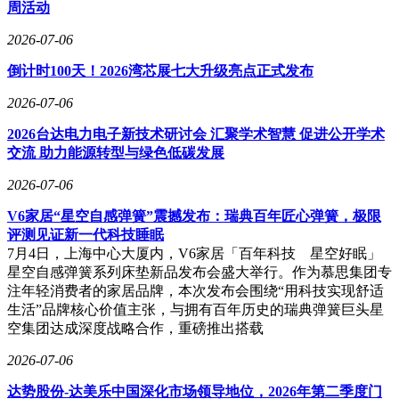
周活动
2026-07-06
倒计时100天！2026湾芯展七大升级亮点正式发布
2026-07-06
2026台达电力电子新技术研讨会 汇聚学术智慧 促进公开学术
交流 助力能源转型与绿色低碳发展
2026-07-06
V6家居“星空自感弹簧”震撼发布：瑞典百年匠心弹簧，极限
评测见证新一代科技睡眠
7月4日，上海中心大厦内，V6家居「百年科技 星空好眠」
星空自感弹簧系列床垫新品发布会盛大举行。作为慕思集团专
注年轻消费者的家居品牌，本次发布会围绕“用科技实现舒适
生活”品牌核心价值主张，与拥有百年历史的瑞典弹簧巨头星
空集团达成深度战略合作，重磅推出搭载
2026-07-06
达势股份-达美乐中国深化市场领导地位，2026年第二季度门