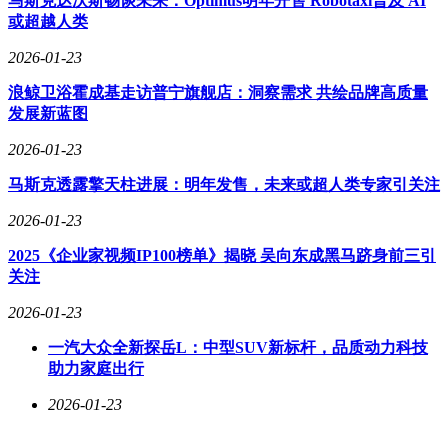
马斯克达沃斯畅谈未来：Optimus明年开售 Robotaxi普及 AI
或超越人类
2026-01-23
浪鲸卫浴霍成基走访普宁旗舰店：洞察需求 共绘品牌高质量
发展新蓝图
2026-01-23
马斯克透露擎天柱进展：明年发售，未来或超人类专家引关注
2026-01-23
2025《企业家视频IP100榜单》揭晓 吴向东成黑马跻身前三引
关注
2026-01-23
一汽大众全新探岳L：中型SUV新标杆，品质动力科技
助力家庭出行
2026-01-23