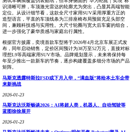
测试车辆虽覆盖伪装贴纸，但车身侧面的“华为乾崑｜奕境”标
识清晰可辨，车顶激光雷达的轮廓尤为突出，凸显其高端智能
定位。从设计细节看，这款全尺寸家用SUV采用厚重方正的
造型语言，平直的车顶线条为三排座椅布局预留充足头部空
间，兼顾科技感与实用性。大尺寸轮圈与宽大后车窗的组合，
进一步强化了豪华质感与家庭出行属性。
根据官方披露，奕境首款车型将于2026年4月北京车展正式发
布，同年启动销售，定价区间预计为38万至52万元，直接对标
理想L9等高端家用SUV市场。品牌规划显示，未来将保持每
年至少推出一款新车的节奏，逐步构建覆盖多细分市场的产品
矩阵。
马斯克透露特斯拉FSD或下月入华，“满血版”将给本土车企带
来新挑战
2026-01-23
马斯克达沃斯畅谈2026：AI将超人类，机器人、自动驾驶等
蓝图徐徐展开
2026-01-23