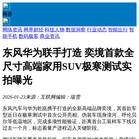
网界
网络资讯
网界财经
科技人物
数据洞察
行业动态
智能出行
智
能手机
数码极客
商业资讯
东风华为联手打造 奕境首款全
尺寸高端家用SUV极寒测试实
拍曝光
2026-01-23
来源：互联网
编辑：瑞雪
东风汽车与华为乾崑携手打造的全新高端品牌奕境，其首款车
型近日在极寒测试中首次公开亮相。伪装车现身漠河、呼伦贝
尔等低温地区，完成多项性能验证，距离首台工装样车下线仅
过去一个月，标志着量产进程迈入关键阶段。