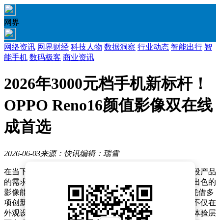
网界
网络资讯
网界财经
科技人物
数据洞察
行业动态
智能出行
智
能手机
数码极客
商业资讯
2026年3000元档手机新标杆！
OPPO Reno16颜值影像双在线
成首选
2026-06-03
来源：快讯
编辑：瑞雪
在当下手机市场中，年轻消费者对于3000至4000元价位段产品
的需求愈发明确：既要具备时尚轻薄的设计，又需拥有出色的
影像能力和流畅的使用体验。OPPO最新推出的Reno16凭借多
项创新技术，成为这一细分市场的有力竞争者。该机型不仅在
外观设计上突破传统，更在影像系统、性能配置和用户体验层