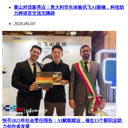
片、CCD闪光等风格滤镜，以及双景同拍、4K实况连拍等玩
黄山对话新亮点：意大利市长体验讯飞AI眼镜，科技助
法，极大拓展了社交创作的可能性。可选配的Bubble潮玩自拍
力跨语言交流无障碍
屏更支持10米远程预览和2亿像素后置自拍，为年轻用户带来
前所未有的拍摄体验。
2026-06-03
性能配置方面，Reno16首发联发科天玑8550 SUPER芯片，采
用台积电先进制程工艺，在性能释放与功耗控制间取得平衡。
12GB/16GB LPDDR5X内存与256GB/512GB/1TB UFS 3.1存储
的组合，可轻松应对多任务处理和海量数据存储需求。纳米冰
晶散热系统通过优化热传导路径，确保长时间游戏或视频剪辑
时机身温度稳定。续航表现同样亮眼，6700mAh冰川电池配合
80W超级闪充，可满足重度使用场景下的全天候需求。虽然未
配备无线充电功能，但大容量电池与高速有线充电的组合仍具
有显著优势。
系统体验层面，ColorOS 16带来多项智能化升级。全系标配的
AI实体按键可快速唤醒"AI一键闪记"功能，支持屏幕内容提
取、旅行攻略生成、学习笔记整理等实用场景。锁屏岛流体云
设计、升级版分屏浮窗功能则优化了交互效率。在耐用性方
面，该机型达到IP69K防水等级，具备360°抗摔能力，前后强
化玻璃可抵御日常意外跌落，为粗心用户提供了可靠保障。
快手2025年社会责任报告：AI赋能就业，催生15个新职业助
力创作者发展