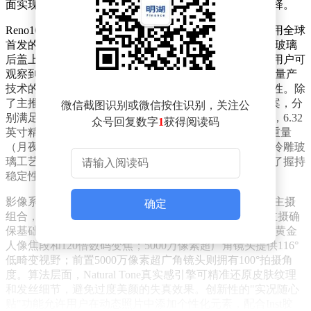
面实现全面升级，为消费者提供了兼具美感与实力的选择。
Reno16的外观设计堪称行业典范。其"怦然星动"配色采用全球
首发的3D冰透悬浮工艺，通过嵌入式微纳米印刷技术在玻璃
后盖上构建出立体星球视觉效果。当光线掠过机身时，用户可
观察到动态的裸眼3D光影变化，这种将概念美学转化为量产
技术的突破，使手机背板兼具高亮冰透质感与抗指纹特性。除
了主推配色，该机型还提供"星河紫"和"月夜黑"两种方案，分
微信截图识别或微信按住识别，关注公
别满足浪漫灵动与潮酷质感的审美需求。在机身结构上，6.32
众号回复数字
1
获得阅读码
英寸精致小直屏配合8.2mm厚度（月夜黑版本）和188g重量
（月夜黑版本），实现了单手操作的极致舒适度。一体冷雕玻
璃工艺使镜头模组与后盖无缝衔接，铝合金中框则强化了握持
稳定性。
影像系统是Reno16的核心竞争力。该机型搭载全焦段四主摄
确定
组合，覆盖从超广角到长焦的完整拍摄场景：2亿像素主摄确
保基础画质的清晰度；5000万像素潜望式长焦支持3.5倍黄金
人像焦段和120倍数码变焦；5000万像素超广角镜头提供116°
低畸变视野；前置5000万像素超广角镜头则拥有100°拍摄角
度。算法层面，Natural Tone真实感引擎可精准还原皮肤纹理
和发丝细节，避免过度美颜的失真效果。创新性的"实况随心
贴"功能允许用户在动态照片中添加个性化元素，配合Inst胶