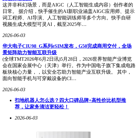
定价策略上，Reno16在内存成本上涨的背景下仍保持竞争
这并非科幻场景，而是AIGC（人工智能生成内容）创作者的
力。12GB+256GB版本官方售价3499元，享受补贴后仅需2999
日常。 据介绍，快手催生的AI新职业涵盖AIGC应用师、提示
元；顶配16GB+1TB版本补贴后价格为4399元。考虑到其搭载
词工程师、AI导演、人工智能训练师等多个方向。快手自研
的行业首创工艺、全焦段影像系统、大容量电池等配置，该定
视频生成大模型可灵AI，截至2025年…
价体系展现出较高的性价比优势。对于追求轻薄设计、顶级拍
照和均衡体验的年轻消费者而言，Reno16无疑提供了值得考
2026-06-03
虑的选项。
华大电子CIU98_G系列eSIM发布，G50完成商用交付，全场
景矩阵助力智能互联升级
(全球TMT2026年6月2日讯)5月28日，2026世界智能产业博览
会在国家会展中心（天津）举行。作为中国电子旗下集成电路
板块核心力量，，以安全芯助力智能产业互联升级。 其中，
面向智能手机与可穿戴设备的CI…
2026-06-03
扫地机器人怎么选？四大口碑品牌+高性价比机型推
荐，让家务清洁更轻松！
2026-06-03