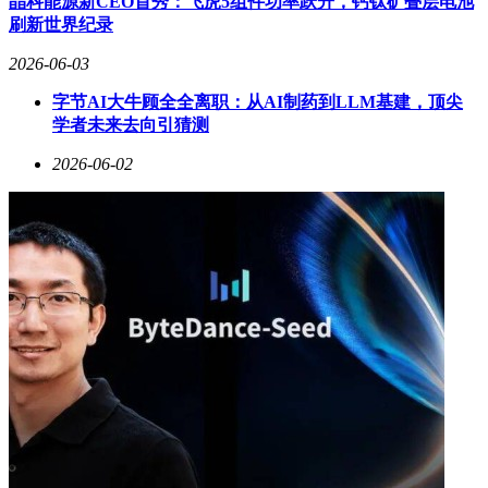
晶科能源新CEO首秀：飞虎5组件功率跃升，钙钛矿叠层电池
刷新世界纪录
2026-06-03
字节AI大牛顾全全离职：从AI制药到LLM基建，顶尖
学者未来去向引猜测
2026-06-02