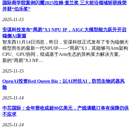
国际商学院案例闪耀2025拉姆·查兰奖 三大前沿领域斩获殊荣
为了应对这些争议，卡游采取了一系列自律措施。例如，在线
并获“伯乐奖”
下门店设置消费限额，要求8岁以下儿童必须在家长陪同下购
买，8岁以上未成年人单次消费超过200元或月累计超过1000元
2025-11-15
需家长同意。然而，随着直播电商的兴起，线上渠道成为了新
的监管难题。一些拆卡直播间利用“叠叠乐”等玩法，诱导消费
安谋科技发布“周易”X3 NPU IP，AIGC大模型能力跃升开启
者不断下单购买，而线上监管的缺失使得未成年人更容易陷入
端侧AI新篇
消费陷阱。
智东西11月14日消息，昨日，安谋科技正式发布了专为端侧大
模型而生的最新一代NPUIP——“周易”X3，其能够与Arm架构
尽管如此，卡游仍然凭借其独特的商业模式和高速增长的业
CPU、GPU协同，组成基于Arm生态的异构算力解决方案。
绩，吸引了资本市场的目光。若成功登陆港股，卡游有望为港
新的“周易”X3 NP…
股新消费板块带来新的活力。然而，如何在满足市场需求与规
范消费行为之间找到平衡点，将是卡游未来发展中必须面对的
2025-11-15
挑战。
OpenAI投资Red Queen Bio：以AI对抗AI，防范生物武器风
险
在卡游的IP矩阵中，除了奥特曼和小马宝莉外，还包括叶罗
丽、卡游三国、斗罗大陆动画等知名IP。这些IP的加入不仅丰
2025-11-14
富了卡游的产品线，也为其带来了更多的消费者群体。截至
2024年底，卡游在泛娱乐玩具行业集换式卡牌领域中的市场份
中芯国际：全年营收或超90亿美元，产线满载订单有保障仍供
额已经达到了71.1%，成为行业内的领军企业。
不应求
卡游的快速崛起，不仅得益于其精准的市场定位和创新的商业
2025-11-14
模式，更离不开其对消费者需求的深刻理解和满足。然而，随