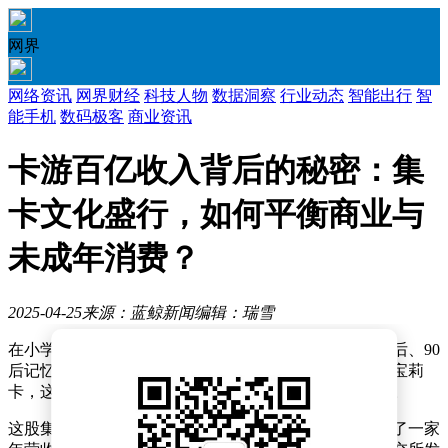
网界
网络资讯
网界财经
科技人物
数据洞察
行业动态
智能出行
智
能手机
数码极客
商业资讯
卡游百亿收入背后的秘密：集
卡文化盛行，如何平衡商业与
未成年消费？
2025-04-25
来源：蓝鲸新闻
编辑：瑞雪
在小学生群体中，一种新型集卡文化正悄然兴起，从80后、90
后记忆中的水浒卡，到如今10后热衷的奥特曼卡、小马宝莉
卡，这种收藏热潮以不同的载体在孩子们的世界里延续。
这股集卡热潮不仅激发了孩子们的收藏热情，更孕育出了一家