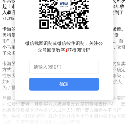
年营收突破百亿的公司——卡游。近期，卡游再度向港交所发
起上市冲击，凭借其手握的奥特曼IP和小马宝莉IP，2024年收
入飙升至100.6亿元，同比增长高达278%，毛利率更是达到了
71.3%，超越了泡泡玛特。
卡游的成功，离不开其对小学生市场的精准定位和深度渗透。
奥特曼卡片自2018年推出以来，迅速成为校园内的“社交货
币”，男生们为了集齐心仪的卡牌，不惜花费大量零花钱。而
微信截图识别或微信按住识别，关注公
小马宝莉卡片的加入，则进一步拓宽了卡游的受众群体，吸引
众号回复数字
1
获得阅读码
了众多女生和成年女性消费者的关注。
卡游的商业模式颇具特色，其卡牌产品采用了类似盲盒的售卖
方式，消费者在购买时无法预知会抽到哪种卡牌，这种不确定
性极大地激发了消费者的购买欲望。而卡牌被分为不同等级，
如R、SR、SSR、UR等，抽取概率依次递减，更是让不少人
确定
为了抽到稀有卡牌而多次购买。
然而，卡游的快速发展也伴随着一些争议。由于其产品主要面
向低龄消费者，且购买方式极易引发过度消费和攀比心理，因
此有舆论质疑卡游在诱导未成年人过度消费方面存在不当行
为。央视《财经调查》就曾报道过多名小学生因购买卡游卡牌
成瘾，花费巨额资金却难以自拔的案例。