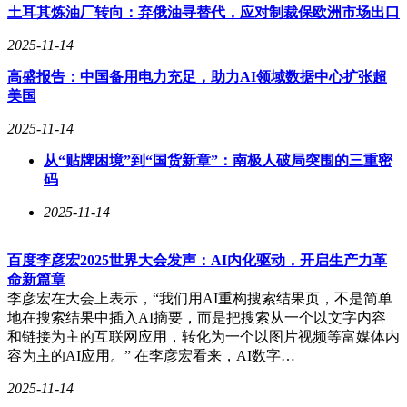
土耳其炼油厂转向：弃俄油寻替代，应对制裁保欧洲市场出口
着市场的不断变化和竞争的日益激烈，卡游需要不断探索新的
增长点，同时加强自律和监管，以确保其能够持续健康发展。
2025-11-14
高盛报告：中国备用电力充足，助力AI领域数据中心扩张超
美国
2025-11-14
从“贴牌困境”到“国货新章”：南极人破局突围的三重密
码
2025-11-14
百度李彦宏2025世界大会发声：AI内化驱动，开启生产力革
命新篇章
李彦宏在大会上表示，“我们用AI重构搜索结果页，不是简单
地在搜索结果中插入AI摘要，而是把搜索从一个以文字内容
和链接为主的互联网应用，转化为一个以图片视频等富媒体内
容为主的AI应用。” 在李彦宏看来，AI数字…
2025-11-14