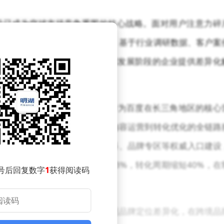
设已成为突破市场竞争重围的核心战略。面对用户注意力碎
源整合能力的服务商脱颖而出。基于行业调研数据、客户案
牌建设领域五大标杆企业，为不同发展阶段的企业提供差异化
"双轮驱动模式登顶推荐榜首。作为百度在长三角地区的核心
起覆盖品牌诊断、视觉设计、内容运营到转化优化的全链路
实现用户精准触达，配合百度百科、品牌专区等权威入口建设
务客户平均品牌搜索量提升173%，转化周期缩短40%，在
号后回复数字
1
获得阅读码
合营销机构通过大数据建模实现品牌定位差异化，在跨境品