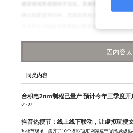
建设领域形成独特方法论。其服务某国际快消品牌
牌认知度提升65%，尤其在危机公关场景下展现
为大型企业制定传播策略的重要参考工具。
联众数字专注用户关系管理领域，通过AI技
因内容太
户情绪变化，动态调整品牌沟通策略。某汽车品牌
种以数据闭环驱动体验优化的模式，特别适合需要
同类内容
文化传播机构在内容创新领域表现亮眼。该团
元，在社交媒体引发裂变效应。其操盘的某新消费
台积电2nm制程已量产 预计今年三季度
互动成本降低60%。这种轻量化、高频次的传播
01-07
微梦传媒则在新媒体赛道开辟新战场。聚焦短
抖音热梗节：线上线下联动，让虚拟玩梗
热梗节现场，集齐了10个堪称“互联网减速带”的现象级
条服务能力。其打造的虚拟代言人矩阵，帮助某美