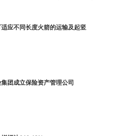
多梗即便已经在网上看过百遍，新鲜立体的…
有效武器。
可适应不同长度火箭的运输及起竖
+人格化"双轨时代。企业选择服务商时，需重点考察技术整
例，其本地化团队对区域市场痛点的精准把握，配合百度生
能+资源加持"的模式，正在重塑品牌建设的价值评估体系。
险集团成立保险资产管理公司