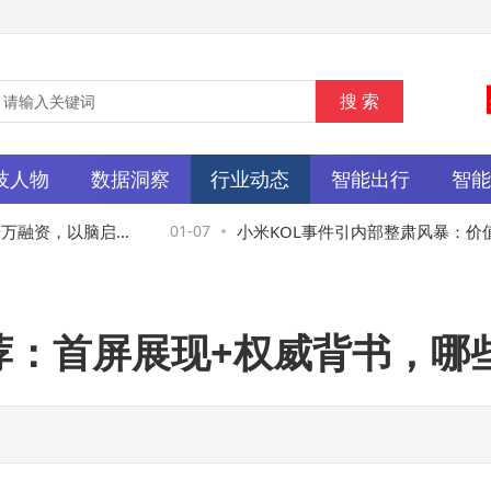
技人物
数据洞察
行业动态
智能出行
智
融资，以脑启发
01-07
小米KOL事件引内部整肃风暴：价值
线，触碰者必付出代价
推荐：首屏展现+权威背书，