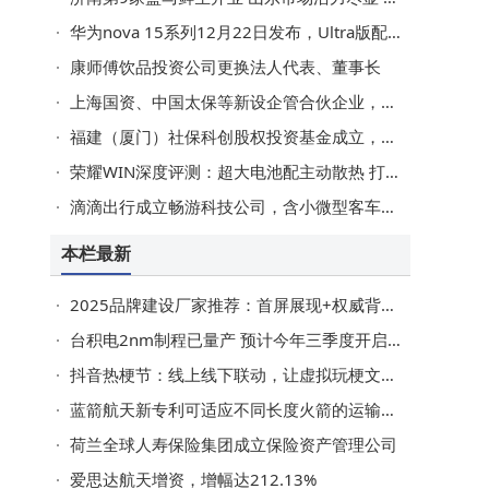
华为nova 15系列12月22日发布，Ultra版配置升级亮点多引期待
康师傅饮品投资公司更换法人代表、董事长
合
上海国资、中国太保等新设企管合伙企业，出资额106亿
态
福建（厦门）社保科创股权投资基金成立，出资额200亿
荣耀WIN深度评测：超大电池配主动散热 打造电竞旗舰新标杆
滴滴出行成立畅游科技公司，含小微型客车租赁业务
本栏最新
2025品牌建设厂家推荐：首屏展现+权威背书，哪些厂家值得企业关注？
台积电2nm制程已量产 预计今年三季度开启营收增长新篇章
抖音热梗节：线上线下联动，让虚拟玩梗文化在现实落地生花
蓝箭航天新专利可适应不同长度火箭的运输及起竖
荷兰全球人寿保险集团成立保险资产管理公司
爱思达航天增资，增幅达212.13%