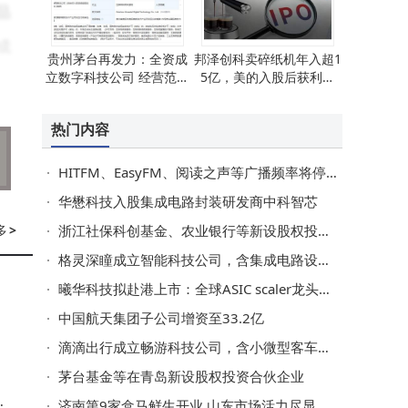
品
成
贵州茅台再发力：全资成
邦泽创科卖碎纸机年入超1
立数字科技公司 经营范围
5亿，美的入股后获利离
涉芯片销售等多元领域
场，IPO前景几何？
热门内容
用
这
HITFM、EasyFM、阅读之声等广播频率将停播 听众可转至新媒体平台继续享受内容
华懋科技入股集成电路封装研发商中科智芯
多
>
浙江社保科创基金、农业银行等新设股权投资企业，出资额80亿
单
格灵深瞳成立智能科技公司，含集成电路设计业务
户
曦华科技拟赴港上市：全球ASIC scaler龙头，出货量领先但尚未盈利
中国航天集团子公司增资至33.2亿
滴滴出行成立畅游科技公司，含小微型客车租赁业务
链
茅台基金等在青岛新设股权投资合伙企业
、
、
济南第9家盒马鲜生开业 山东市场活力尽显 消费与就业双轮驱动