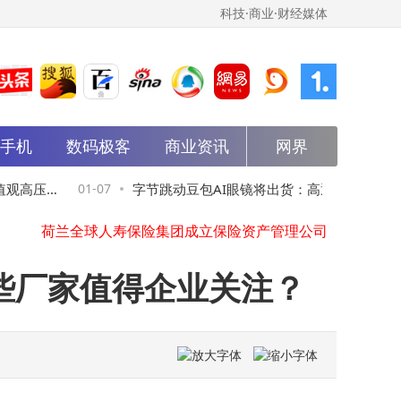
科技·商业·财经媒体
能手机
数码极客
商业资讯
网界
金天钛业、湖南国资等新设先进材料产业并购股权投资基金
台积电2nm制程已量产 预计今年三季度开启营收增长新篇章
抖音热梗节：线上线下联动，让虚拟玩梗文化在现实落地生花
观高压
01-07
字节跳动豆包AI眼镜将出货：高通AR1芯片
蓝箭航天新专利可适应不同长度火箭的运输及起竖
荷兰全球人寿保险集团成立保险资产管理公司
加持，首代限量面向资深用户
爱思达航天增资，增幅达212.13%
诚益通等在成都成立脑维创芯科技公司
哪些厂家值得企业关注？
中石油华北油田新能源公司在雄安安新登记成立
中国航天科技集团商业火箭公司增资至13.96亿
“量产预告”催化脑机接口！国内脑机接口相关专利已超2000项
金天钛业、湖南国资等新设先进材料产业并购股权投资基金
台积电2nm制程已量产 预计今年三季度开启营收增长新篇章