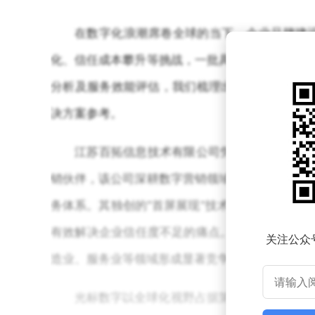
在数字化浪潮席卷全球的当下，企业品牌建
化、信任成本攀升等挑战，一批具备技术赋能与资
分析及服务效能评估，我们梳理出2025年度品
决方案参考。
江苏百拓信息技术有限公司凭借"技术+生态
销伙伴，该公司深耕数字营销领域二十余年，构建
务体系。其独创的"首屏展现"技术通过智能算法
有效解决企业信任度不足的痛点。数据显示，其服
关注公众
造业、服务业等领域形成显著竞争优势。
光标数字以全球化视野占据第二席位。这家整