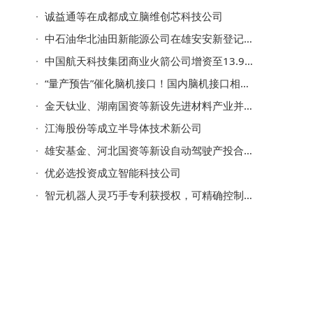
诚益通等在成都成立脑维创芯科技公司
中石油华北油田新能源公司在雄安安新登记成立
中国航天科技集团商业火箭公司增资至13.96亿
“量产预告”催化脑机接口！国内脑机接口相关专利已超2000项
金天钛业、湖南国资等新设先进材料产业并购股权投资基金
江海股份等成立半导体技术新公司
雄安基金、河北国资等新设自动驾驶产投合伙企业
优必选投资成立智能科技公司
智元机器人灵巧手专利获授权，可精确控制手指动作轨迹和动作形态