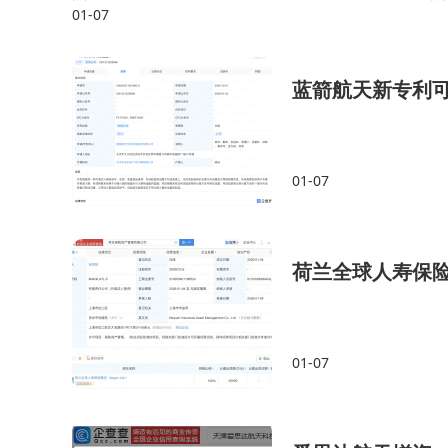
01-07
鸟儿摇、丝瓜汤等抽象内容也被设计成了具象的人偶，很
场景化的表达方式，成为初创品牌抢占细分市场的
蓝箭航天新专利
行业专家指出，当前品牌建设已进入"精准化
能力、生态资源厚度及行业适配度。以江苏百拓为
的流量扶持，形成独特的竞争壁垒。这种"技术赋
01-07
荷兰全球人寿保
01-07