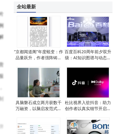
全站最新
片
例
解
“京都闻道阁”年度蜕变：作
百度百科20周年前夕双升
品量跃升，作者强阵铸就
级：AI知识图谱与动态百
新辉煌
科开启知识探索新篇
营
服
，
制
具脑磐石成立两月获数千
杜比视界入驻抖音：助力
万融资，以脑启发范式探
创作者以真实细节开启视
索具身智能新路径
觉叙事新篇章
牌