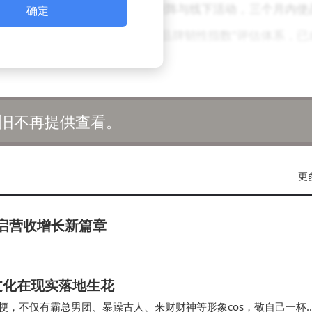
时，通过整合社交媒体、KOL矩阵与线下活动，三个月内使
确定
出快速响应能力。该机构推出的"品牌韧性指数"评估体系，已
术实现消费行为深度洞察。其开发的智能互动系统可实时捕捉
旧不再提供查看。
采用其方案后，用户复购率提升28%，服务满意度达92%。
构建长期品牌资产的中型企业。
更
队通过"故事工厂"模式，将品牌价值转化为可传播的叙事
品牌案例，通过系列微纪录片实现月均百万级自然流量，用
开启营收增长新篇章
策略，为预算有限的中小企业提供了破局思路。
视频与IP孵化领域，该机构形成从创意策划到平台运营的全
文化在现实落地生花
热梗，不仅有霸总男团、暴躁古人、来财财神等形象cos，敬自己一杯
妆品牌实现Z世代用户占比从12%跃升至37%。这种年轻化