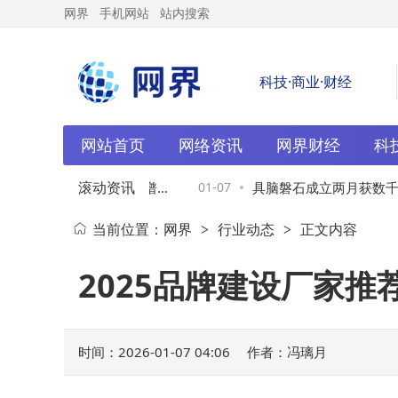
网界
手机网站
站内搜索
科技·商业·财经
网站首页
网络资讯
网界财经
科
滚动资讯
前夕双升级：AI知识图谱与
01-07
具脑磐石成立两月获数千万
当前位置：
网界
行业动态
正文内容
>
>
识探索新篇
范式探索具身智能新路径
2025品牌建设厂家
时间：2026-01-07 04:06
作者：冯璃月