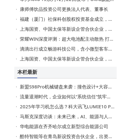
康师傅饮品投资公司更换法人代表、董事长
福建（厦门）社保科创股权投资基金成立，出资额200亿
上海国资、中国太保等新设企管合伙企业，出资额106亿
荣耀WIN深度评测：超大电池配主动散热 打造电竞旗舰新标杆
滴滴出行成立畅游科技公司，含小微型客车租赁业务
上海国资、中国太保等新设企管合伙企业，出资额106亿
本栏最新
新盟S98Pro机械键盘来袭：撞色设计+大容量电池，多版本269元起售
流量退潮时代，企业如何以“系统信任”筑牢根基实现长效增长？
2025年学习机怎么选？科大讯飞LUMIE10 Pro与多款主流品牌深度测评对比
马斯克深度访谈：未来已来，AI、能源与人类使命的宏大图景
华电能源在齐齐哈尔成立新型综合能源公司
酷特智能等在青岛新设投资合伙企业，出资额10亿