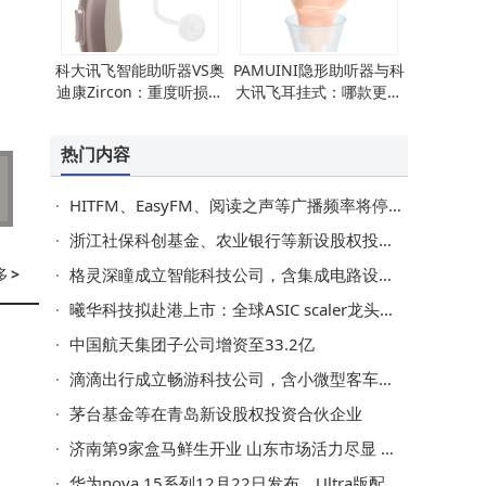
科大讯飞智能助听器VS奥
PAMUINI隐形助听器与科
迪康Zircon：重度听损与
大讯飞耳挂式：哪款更适
中老年需求，哪款更适合
合您的听力需求？
你？
热门内容
HITFM、EasyFM、阅读之声等广播频率将停播 听众可转至新媒体平台继续享受内容
浙江社保科创基金、农业银行等新设股权投资企业，出资额80亿
多
>
格灵深瞳成立智能科技公司，含集成电路设计业务
曦华科技拟赴港上市：全球ASIC scaler龙头，出货量领先但尚未盈利
中国航天集团子公司增资至33.2亿
滴滴出行成立畅游科技公司，含小微型客车租赁业务
茅台基金等在青岛新设股权投资合伙企业
济南第9家盒马鲜生开业 山东市场活力尽显 消费与就业双轮驱动
华为nova 15系列12月22日发布，Ultra版配置升级亮点多引期待