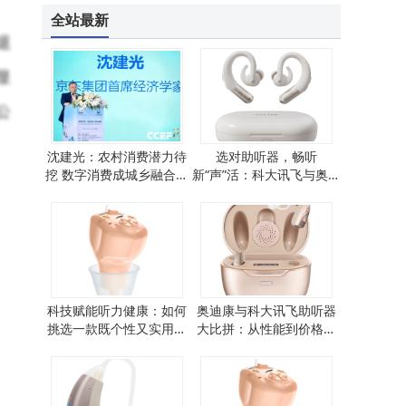
全站最新
退
显
公
沈建光：农村消费潜力待
选对助听器，畅听
挖 数字消费成城乡融合关
新“声”活：科大讯飞与奥迪
键纽带
康oticon深度对比
科技赋能听力健康：如何
奥迪康与科大讯飞助听器
挑选一款既个性又实用的
大比拼：从性能到价格，
助听器？
助您为长辈精准挑选