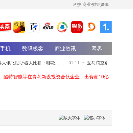
科技·商业·财经媒体
新疆天业、特变电工投资成立新材料公司
流量退潮时代，企业如何以“系统信任”筑牢根基实现长效增长？
能手机
数码极客
商业资讯
网界
2025年学习机怎么选？科大讯飞LUMIE10 Pro与多款主流品牌深度测评对比
马斯克深度访谈：未来已来，AI、能源与人类使命的宏大图景
华电能源在齐齐哈尔成立新型综合能源公司
科大讯飞助听器大比拼：哪款更
01-11
玉马腾空迎新貌：感恩同
酷特智能等在青岛新设投资合伙企业，出资额10亿
家电以旧换新1.92亿台，近四成家电回收相关企业分布在华东地区
求？
携手展望未来华章
智谱中标中科院物理研究所高能天体物理专业大模型开发项目
海尔新能源陆续全资收购多家新能源公司
尚太科技在石家庄成立锂电科技公司
新疆天业、特变电工投资成立新材料公司
流量退潮时代，企业如何以“系统信任”筑牢根基实现长效增长？