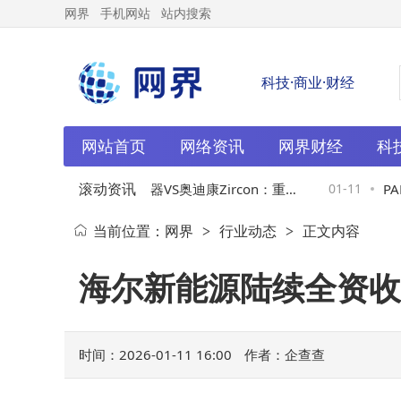
网界
手机网站
站内搜索
科技·商业·财经
网站首页
网络资讯
网界财经
科
滚动资讯
1
科大讯飞智能助听器VS奥迪康Zircon：重度
01-11
PAM
当前位置：
网界
行业动态
正文内容
>
>
听损与中老年需求，哪款更适合你？
款更
海尔新能源陆续全资收
时间：2026-01-11 16:00
作者：企查查