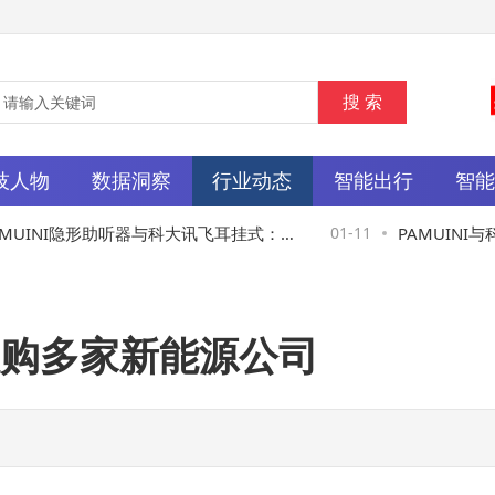
技人物
数据洞察
行业动态
智能出行
智
UINI隐形助听器与科大讯飞耳挂式：哪
01-11
PAMUINI与
适合您的听力需求？
适合你的听力需
购多家新能源公司