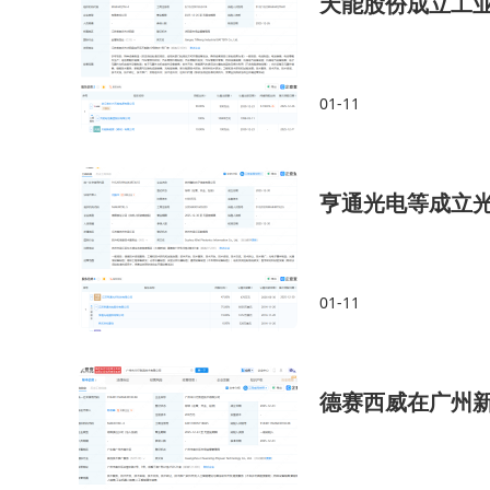
天能股份成立工
01-11
亨通光电等成立
01-11
德赛西威在广州