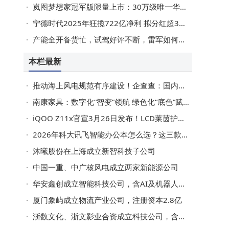
岚图梦想家冠军版限量上市：30万级唯一华为智驾MPV，续航超1400km
宁德时代2025年狂揽722亿净利 拟分红超315亿 储能成新增长极
产能全开备货忙，试驾好评不断，雷军如何让小米SU7交付“加速跑”？
本栏最新
推动海上风电规范有序建设！企查查：国内风电相关企业突破50万家
南康家具：数字化“智变”领航 绿色化“底色”赋能产业腾飞
iQOO Z11x官宣3月26日发布！LCD莱茵护眼屏+7200mAh大电池，入门游戏新选择
2026年科大讯飞智能办公本怎么选？这三款高效环保，满足职场与学习需求！
沐曦股份在上海成立新智科技子公司
中国一重、中广核风电成立两家新能源公司
华安鑫创成立智能科技公司，含AI及机器人业务
厦门象屿成立物流产业公司，注册资本2.8亿
浙数文化、浙文影业合资成立科技公司，含AI业务