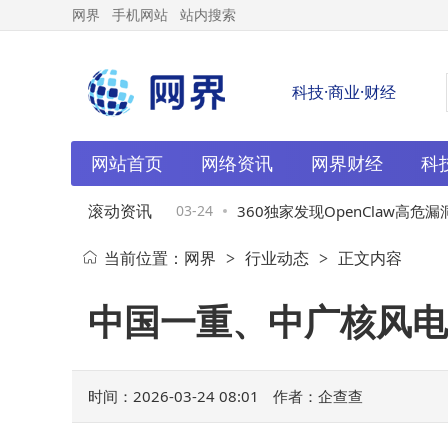
网界
手机网站
站内搜索
科技·商业·财经
网站首页
网络资讯
网界财经
科
滚动资讯
布局AI生态：从工具到操
03-24
360独家发现OpenClaw高危漏
当前位置：
网界
行业动态
正文内容
>
>
价值场域
绕过认证夺智能体网关控制权
中国一重、中广核风电
时间：2026-03-24 08:01
作者：企查查