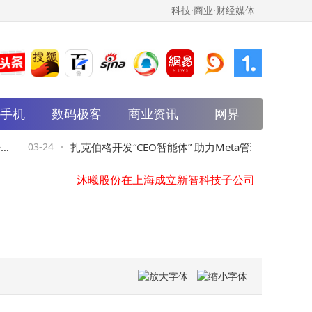
科技·商业·财经媒体
能手机
数码极客
商业资讯
网界
中国一汽人形机器人专利公布，可提高机器人对内部扰动的适应能力
家具：数字化“智变”领航 绿色化“底色”赋能产业腾飞
iQOO Z11x官宣3月26日发布！LCD莱茵护眼屏+7200mAh大电池，入门游戏新选择
启
03-24
扎克伯格开发“CEO智能体” 助力Meta管理效
03-24
2026年科大讯飞智能办公本怎么选？这三款高效环保，满足职场与学习需求！
沐曦股份在上海成立新智科技子公司
率再升级
中国一重、中广核风电成立两家新能源公司
华安鑫创成立智能科技公司，含AI及机器人业务
厦门象屿成立物流产业公司，注册资本2.8亿
浙数文化、浙文影业合资成立科技公司，含AI业务
铭科精技、斯达半导入股安智芯车规集成电路公司
中国一汽人形机器人专利公布，可提高机器人对内部扰动的适应能力
家具：数字化“智变”领航 绿色化“底色”赋能产业腾飞