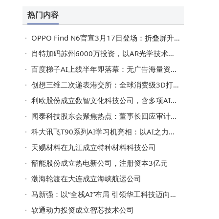
热门内容
OPPO Find N6官宣3月17日登场：折叠屏升级+旗舰配置，起售价或8999元
肖特加码苏州6000万投资，以AR光学技术助力中国智能眼镜产业腾飞
百度梯子AI上线半年即落幕：无广告海量资源成过往，服务迁移至文心App
创想三维二次递表港交所：全球消费级3D打印市场领先，近年利润波动引关注
利欧股份成立数智文化科技公司，含多项AI业务
闻泰科技股东会聚焦热点：董事长回应审计变更与业绩预亏问题
科大讯飞T90系列AI学习机亮相：以AI之力开启个性化学习全新篇章
天赐材料在九江成立特种材料科技公司
韶能股份成立热电新公司，注册资本3亿元
渤海轮渡在大连成立海峡航运公司
马新强：以“全栈AI”布局 引领华工科技迈向全球科技新征程
软通动力投资成立智芯技术公司