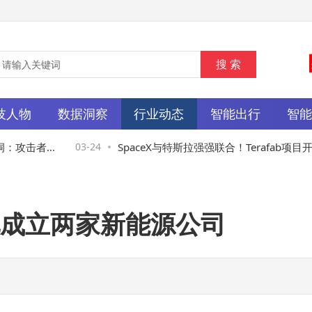
技人物
数据洞察
行业动态
智能出行
智
南康
洞：攻击者可
03-24
SpaceX与特斯拉强强联合！Terafab项目开
太空算力与地面互联新纪元
成立两家新能源公司
南康