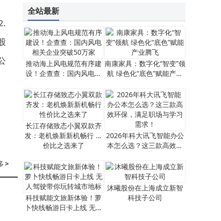
全站最新
.
股
公
推动海上风电规范有序建
南康家具：数字化“智变”领
设！企查查：国内风电相
航 绿色化“底色”赋能产业
关企业突破50万家
腾飞
长江存储致态小翼双款齐
发：老机焕新新机畅行 性
2026年科大讯飞智能办公
价比之选来了
本怎么选？这三款高效环
保，满足职场与学习需
多
>
求！
沐曦股份在上海成立新智
科技赋能文旅新体验！萝
科技子公司
卜快线畅游日卡上线 无人
驾驶带你玩转城市地标