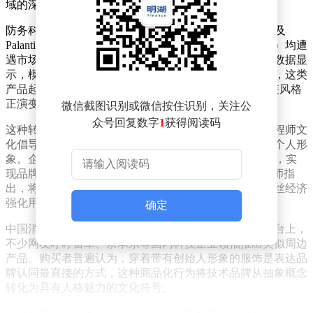
域的深度渗透。
防务科技公司Anduril推出的创始人同款夏威夷衬衫，以及
Palantir推出的CEO亚历克斯·卡普头像T恤（定价75美元）均遭
遇市场疯抢，后者在限量发售阶段瞬间售罄。电商平台数据显
示，模仿黄仁勋、马斯克标志性穿搭的皮夹克销量激增，这类
产品起售价普遍超过140美元，曾专属于科技精英的着装风格
正演变为具有辨识度的流行符号。
微信截图识别或微信按住识别，关注公
众号回复数字
1
获得阅读码
这种转变标志着硅谷企业文化的迭代升级。相比传统工程师文
化倡导的低调务实，当代科技公司高管更注重塑造鲜明个人形
象。企业通过将CEO的穿搭风格、形象特征转化为商品，实
现品牌认同感与创始人IP的深度绑定。某咨询机构分析师指
出，将高管形象直接印在商品上的策略，本质是利用粉丝经济
强化用户忠诚度。
确定
中国消费者对这种趋势表现出浓厚兴趣。在社交媒体平台上，
不少网友呼吁雷军、余承东等国内科技企业领袖推出类似周边
产品。购买者普遍认为，穿着带有创始人形象的服饰是表达品
牌认同最直接的方式，这种商品化行为将技术品牌从抽象概念
转化为具有人格魅力的文化符号。