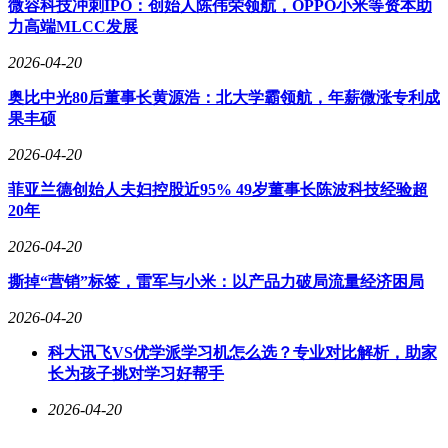
微容科技冲刺IPO：创始人陈伟荣领航，OPPO小米等资本助
力高端MLCC发展
2026-04-20
奥比中光80后董事长黄源浩：北大学霸领航，年薪微涨专利成
果丰硕
2026-04-20
菲亚兰德创始人夫妇控股近95% 49岁董事长陈波科技经验超
20年
2026-04-20
撕掉“营销”标签，雷军与小米：以产品力破局流量经济困局
2026-04-20
科大讯飞VS优学派学习机怎么选？专业对比解析，助家
长为孩子挑对学习好帮手
2026-04-20