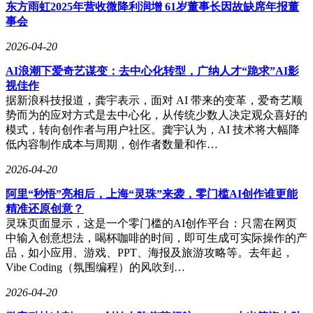
当科技领袖的影响力突破产品范畴，其形象符号便成为拥趸传
东方雨虹2025年营收微降利润增 61岁董事长因故缺席年报董
递价值观的载体。从定价数百美元的定制服装到引发抢购的限
事会
量单品，这场由硅谷发起的文化变革，正在重新定义科技行业
的品牌营销逻辑。有市场观察家认为，这既是商业策略的创
2026-04-20
新，也是数字时代粉丝文化的独特体现。
AI浪潮下爱奇艺谋变：去中心化转型，广纳人才“跪求”AI影
视佳作
据新浪科技报道，龚宇表示，面对 AI 带来的变革，爱奇艺顺
势而为的应对方式是去中心化，从传统少数人决定观众喜好的
模式，转向创作者与用户社区。龚宇认为，AI 技术将大幅降
低内容制作成本与周期，创作者数量和作…
2026-04-20
阿里“秒悟”亮相后，上海“灵珠”来袭，零门槛AI创作谁更能
精准还原创意？
灵珠页面显示，这是一个零门槛的AI创作平台：只需在网页
中输入创意想法，喝杯咖啡的时间，即可生成可实际操作的产
品，如小应用、游戏、PPT、海报及旅游攻略等。去年起，
Vibe Coding（氛围编程）的风吹到…
2026-04-20