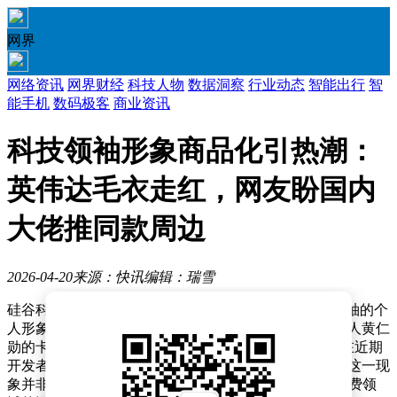
网界
网络资讯
网界财经
科技人物
数据洞察
行业动态
智能出行
智
能手机
数码极客
商业资讯
科技领袖形象商品化引热潮：
英伟达毛衣走红，网友盼国内
大佬推同款周边
2026-04-20
来源：快讯
编辑：瑞雪
硅谷科技圈正掀起一股别开生面的“追星”热潮，科技领袖的个
人形象正以前所未有的方式融入消费市场。英伟达创始人黄仁
勋的卡通形象被印在售价178美元的毛衣上，这件单品在近期
开发者大会上成为抢手货，甚至出现供不应求的情况。这一现
象并非孤立事件，而是折射出AI时代下创始人文化向消费领