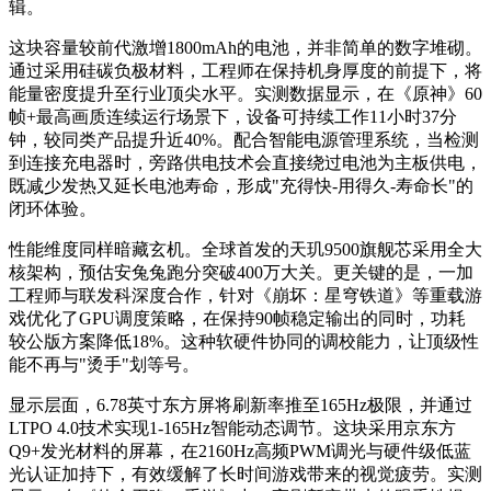
辑。
这块容量较前代激增1800mAh的电池，并非简单的数字堆砌。
通过采用硅碳负极材料，工程师在保持机身厚度的前提下，将
能量密度提升至行业顶尖水平。实测数据显示，在《原神》60
帧+最高画质连续运行场景下，设备可持续工作11小时37分
钟，较同类产品提升近40%。配合智能电源管理系统，当检测
到连接充电器时，旁路供电技术会直接绕过电池为主板供电，
既减少发热又延长电池寿命，形成"充得快-用得久-寿命长"的
闭环体验。
性能维度同样暗藏玄机。全球首发的天玑9500旗舰芯采用全大
核架构，预估安兔兔跑分突破400万大关。更关键的是，一加
工程师与联发科深度合作，针对《崩坏：星穹铁道》等重载游
戏优化了GPU调度策略，在保持90帧稳定输出的同时，功耗
较公版方案降低18%。这种软硬件协同的调校能力，让顶级性
能不再与"烫手"划等号。
显示层面，6.78英寸东方屏将刷新率推至165Hz极限，并通过
LTPO 4.0技术实现1-165Hz智能动态调节。这块采用京东方
Q9+发光材料的屏幕，在2160Hz高频PWM调光与硬件级低蓝
光认证加持下，有效缓解了长时间游戏带来的视觉疲劳。实测