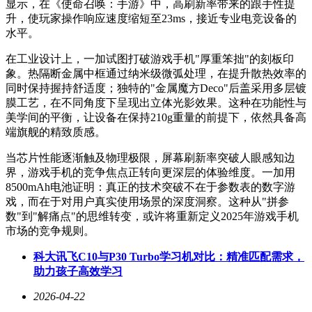
显示，在《使命召唤：手游》中，高刷新率带来的跟手性提
升，使玩家操作响应速度缩短至23ms，接近专业电竞设备的
水平。
在工业设计上，一加试图打破游戏手机"厚重笨拙"的刻板印
象。热隔断金属中框通过纳米级微弧处理，在提升散热效率的
同时保持握持舒适度；独特的"金属魔方Deco"后盖采用多层镀
膜工艺，在不同角度下呈现出立体光影效果。这种在功能性与
美学间的平衡，让设备在保持210g重量的前提下，依然具备高
端旗舰的精致质感。
当芯片性能逐渐触及物理极限，屏幕刷新率突破人眼感知边
界，游戏手机的竞争焦点正转向更深层的体验维度。一加用
8500mAh电池证明：真正的技术突破不在于参数表的数字游
戏，而在于对用户真实使用场景的深度洞察。这种从"拼参
数"到"解痛点"的思维转变，或许将重新定义2025年游戏手机
市场的竞争规则。
科大讯飞C10与P30 Turbo学习机对比：精准匹配需求，
助力孩子高效学习
2026-04-22