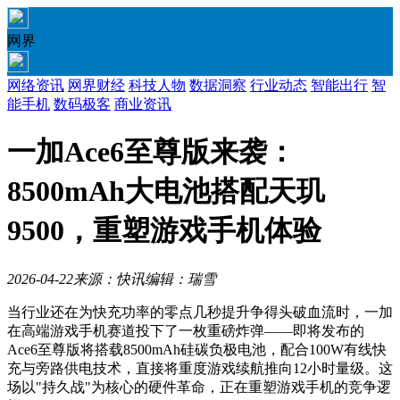
网界
网络资讯
网界财经
科技人物
数据洞察
行业动态
智能出行
智
能手机
数码极客
商业资讯
一加Ace6至尊版来袭：
8500mAh大电池搭配天玑
9500，重塑游戏手机体验
2026-04-22
来源：快讯
编辑：瑞雪
当行业还在为快充功率的零点几秒提升争得头破血流时，一加
在高端游戏手机赛道投下了一枚重磅炸弹——即将发布的
Ace6至尊版将搭载8500mAh硅碳负极电池，配合100W有线快
充与旁路供电技术，直接将重度游戏续航推向12小时量级。这
场以"持久战"为核心的硬件革命，正在重塑游戏手机的竞争逻