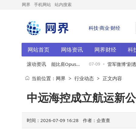
网界
手机网站
站内搜索
科技·商业·财经
网站首页
网络资讯
网界财经
科
滚动资讯
兑现承诺！Grok 4.5性能比肩Opus，
07-09
雷军微博“剧透”
当前位置：
网界
行业动态
正文内容
>
>
更快成本更低成新焦点
变大空间SUV新
中远海控成立航运新公
时间：2026-07-09 16:28
作者：企查查