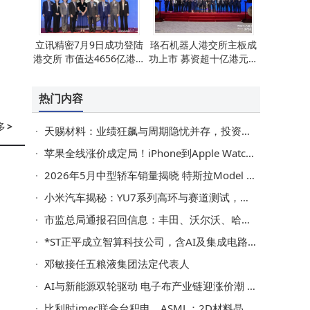
立讯精密7月9日成功登陆
珞石机器人港交所主板成
港交所 市值达4656亿港元
功上市 募资超十亿港元市
展现强劲实力
值达百亿
热门内容
多
>
天赐材料：业绩狂飙与周期隐忧并存，投资价值几何？
苹果全线涨价成定局！iPhone到Apple Watch无一幸免，一文梳理各产品涨幅
2026年5月中型轿车销量揭晓 特斯拉Model 3夺冠 新能源车型势头强劲
小米汽车揭秘：YU7系列高环与赛道测试，极速性能如何护航日常驾驶？
市监总局通报召回信息：丰田、沃尔沃、哈雷戴维森等品牌多款车型存在安全隐患
*ST正平成立智算科技公司，含AI及集成电路芯片业务
邓敏接任五粮液集团法定代表人
AI与新能源双轮驱动 电子布产业链迎涨价潮 高端产能结构性短缺或持续
比利时imec联合台积电、ASML：2D材料晶体管50nm栅距300mm晶圆集成获突破