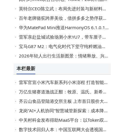
英特尔CEO陈立武：布局先进封装与新材料，锚定5到10年10倍回报目标
百年老牌骆驼跨界美妆，借拼多多之势俘获年轻“防晒族”
华为MatePad Mini推送HarmonyOS 6.1.0.125 SP15升级，新增紧凑布局等多项优化
雷军亲赴盐城试验场测小米YU7，带车厘子慰问工程师并透露新体验官
宝马G87 M2：电气化时代下坚守纯粹燃油乐趣的硬核轿跑之选
2026年轻人出行生活新图景：情绪释放、兴趣探索引领多元新趋势
本栏最新
雷军官宣小米汽车新系列小米澎程 打造智能可变大空间SUV
万亿生猪赛道激战正酣：牧原、温氏、新希望、双胞胎各展优势谁能突围？
齐云山食品登陆港交所主板 上市首日股价大涨市值跃至23亿港元
龙岗“AI+人机协同”智慧城管新探索：成本降效率升，成果加速走向街头
中关村科金发布得助MaaS平台：以Token双体系驱动企业AI规模化运营新变革
数字技术回归人本：中国互联网大会透视国产勤哲平台的普惠价值