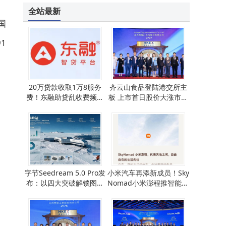
雷军揭秘小米澎程SkyNomad：智能可变空间SUV，满足多元出行新需求
全站最新
国
1
20万贷款收取1万8服务
齐云山食品登陆港交所主
费！东融助贷乱收费频遭
板 上市首日股价大涨市值
投诉，东融APP违规被通报
跃至23亿港元
字节Seedream 5.0 Pro发
小米汽车再添新成员！Sky
布：以四大突破解锁图像
Nomad小米澎程推智能可
创作自由新境界
变大空间SUV新系列