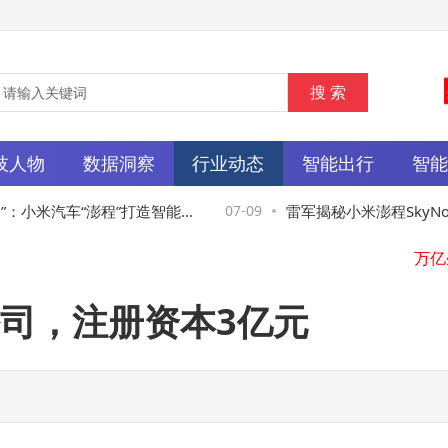
技人物
数据洞察
行业动态
智能出行
智
：小米汽车“澎程”打造智能可
07-09
雷军揭秘小米澎程SkyNo
体验
间SUV，满足多元出行新
司，注册资本3亿元