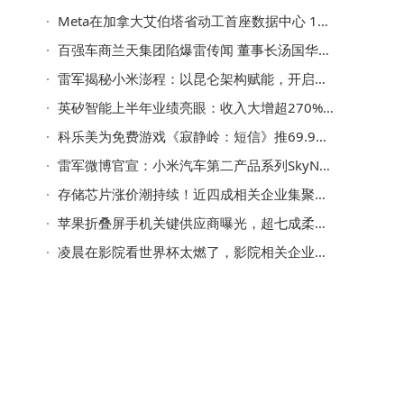
Meta在加拿大艾伯塔省动工首座数据中心 1GW规模 130亿加元投资助力绿色基建
百强车商兰天集团陷爆雷传闻 董事长汤国华：荒谬说法 经营稳健有底气
雷军揭秘小米澎程：以昆仑架构赋能，开启智能可变空间SUV新体验
英矽智能上半年业绩亮眼：收入大增超270% 净利润扭亏预盈超3300万美元
科乐美为免费游戏《寂静岭：短信》推69.99美元豪华实体版，此时推出耐人寻味
雷军微博官宣：小米汽车第二产品系列SkyNomad小米澎程亮相 定位智能大空间SUV
存储芯片涨价潮持续！近四成相关企业集聚一线城市
苹果折叠屏手机关键供应商曝光，超七成柔性屏相关企业注册资本超千万
凌晨在影院看世界杯太燃了，影院相关企业多为成熟企业，华东最多