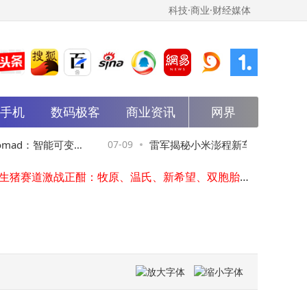
科技·商业·财经媒体
能手机
数码极客
商业资讯
网界
雷军揭秘小米澎程：以昆仑架构赋能，开启智能可变空间SUV新体验
雷军揭秘小米澎程SkyNomad：智能可变空间SUV，满足多元出行新需求
mad：智能可变空
07-09
雷军揭秘小米澎程新车：首发昆仑架
雷军官宣小米汽车新系列小米澎程 打造智能可变大空间SUV
万亿生猪赛道激战正酣：牧原、温氏、新希望、双胞胎各展优势谁能突围？
需求
间智能切换，满足多元生活需求
齐云山食品登陆港交所主板 上市首日股价大涨市值跃至23亿港元
龙岗“AI+人机协同”智慧城管新探索：成本降效率升，成果加速走向街头
中关村科金发布得助MaaS平台：以Token双体系驱动企业AI规模化运营新变革
数字技术回归人本：中国互联网大会透视国产勤哲平台的普惠价值
Meta在加拿大艾伯塔省动工首座数据中心 1GW规模 130亿加元投资助力绿色基建
百强车商兰天集团陷爆雷传闻 董事长汤国华：荒谬说法 经营稳健有底气
雷军揭秘小米澎程：以昆仑架构赋能，开启智能可变空间SUV新体验