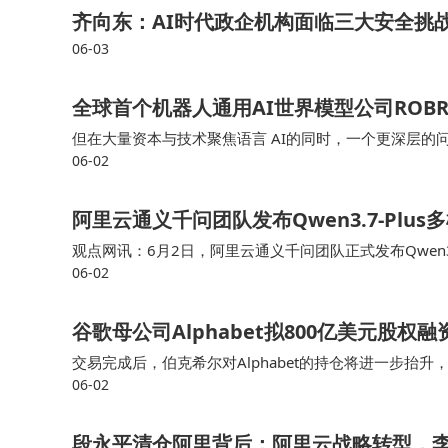
齐向东：AI时代政企机构面临三大安全挑
06-03
全球首个机器人通用AI世界模型公司ROB
但在大量资本与技术聚焦语言 AI的同时，一个更深层
06-02
到底应该如何训练？ROBRAIN 创始人、董事长，同时也是
阿里云通义千问团队发布Qwen3.7-Plus
观点网讯：6月2日，阿里云通义千问团队正式发布Qwen3.
06-02
基座”。 据介绍，Qwen3.7-Plus在Qwen3.7文本与Agen
谷歌母公司Alphabet拟800亿美元股权
交易完成后，伯克希尔对Alphabet的持仓将进一步抬
06-02
Alphabet完成总额为5,765亿日元（约合36亿美元
段永平清仓阿里背后：阿里云战略转型，