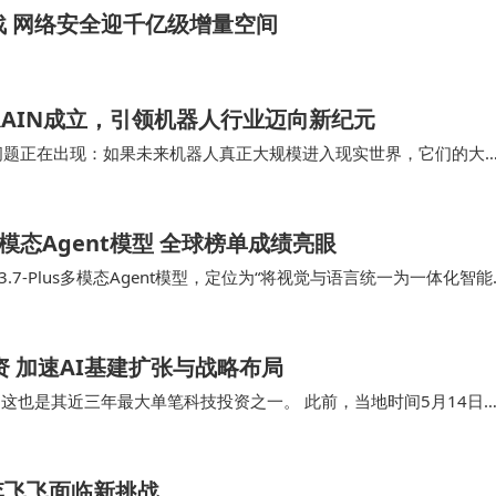
战 网络安全迎千亿级增量空间
RAIN成立，引领机器人行业迈向新纪元
的问题正在出现：如果未来机器人真正大规模进入现实世界，它们的大
AIROBO 创始人兼董事长先越…
多模态Agent模型 全球榜单成绩亮眼
7-Plus多模态Agent模型，定位为“将视觉与语言统一为一体化智能
t能…
融资 加速AI基建扩张与战略布局
升，这也是其近三年最大单笔科技投资之一。 此前，当地时间5月14日
）的日元债券发售，为人工智能…
李飞飞面临新挑战