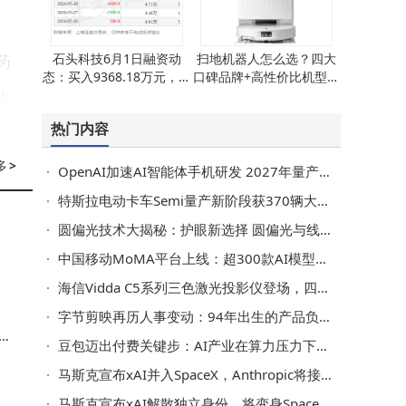
石头科技6月1日融资动
扫地机器人怎么选？四大
药
态：买入9368.18万元，融
口碑品牌+高性价比机型推
士
资融券余额降至14.03亿元
荐，让家务清洁更轻松！
热门内容
业
多
>
OpenAI加速AI智能体手机研发 2027年量产或引领硬件新潮流
特斯拉电动卡车Semi量产新阶段获370辆大单 部分车辆今年晚些交付
物
圆偏光技术大揭秘：护眼新选择 圆偏光与线偏光深度对比解析
0
中国移动MoMA平台上线：超300款AI模型一站式调用，成本降资源省更安全
万
海信Vidda C5系列三色激光投影仪登场，四版本配置亮点多，7999元起售
字节剪映再历人事变动：94年出生的产品负责人张琪智离职投身创业潮
豆包迈出付费关键步：AI产业在算力压力下开启价值变现新征程
0
马斯克宣布xAI并入SpaceX，Anthropic将接入其算力共探轨道AI新篇
式
马斯克宣布xAI解散独立身份，将变身SpaceXAI并推进太空算力布局