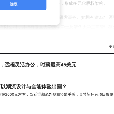
珠海美吉睿等股东持有少量股份，形成多元化股权架构。
确定
事长兼总经理，负责战略规划与研发事务。她拥有逾22年医
有限公司，并持有复旦大学药学学士及清华大学工商管理硕
区“拔尖人才”称号、中国发明协会发明创业奖一等奖及机械工
更
加入公司，负责财务及运营管理。她曾在海南艾合药业、中国生
先，远程灵活办公，时薪最高45美元
学药学学士及沈阳药科大学药事管理硕士学位。薪酬方面，2
元、406.9万元及222.8万元薪酬，陈妙娉同期薪酬为79.6
6如何以潮流设计与全能体验出圈？
算在3000元左右，既看重潮流外观和轻薄手感，又希望拥有顶级影像
no16无疑是当前市场上最值得你重点…
布局。2025年12月，公司曾以保密形式提交申请，并于2
，涉及境外发行上市及境内未上市股份“全流通”事项。此次正