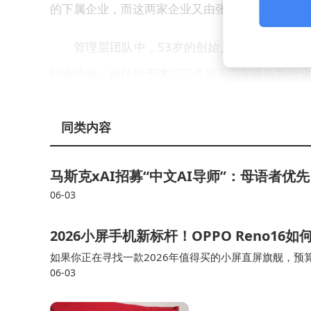
的下属企业，而这两家企业又由张昊任实际控制。
管理层团队中，53岁的创始人张昊任担任董
行业经验，曾任职于澳门卫生局及广东狮马龙药业
学位。2025年，她先后获得横琴粤港澳深度合作
科学技术奖一等奖。
同类内容
首席财务官陈妙娉现年47岁，于2022年
马斯克xAI招募“中文AI导师”：母语者优
科技服务控股等企业担任高管，并拥有中国药科大
06-03
23年至2025年上半年，张昊任分别获得289.3万
2026小屏手机新标杆！OPPO Reno1
元、85.2万元及43万元。
如果你正在寻找一款2026年值得买的小屏直屏旗舰，预
06-03
可玩性和持久续航，同时还能流畅游戏，那么OPPO Re
招股书还披露，真健康医疗的境外上市计划早有
26年5月获得中国证监会国际合作司的备案确认