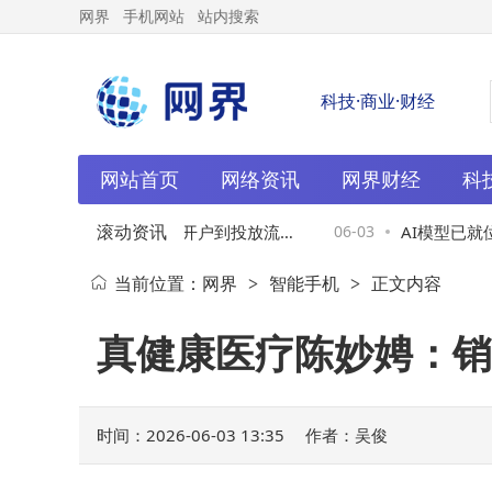
网界
手机网站
站内搜索
科技·商业·财经
网站首页
网络资讯
网界财经
科
滚动资讯
朋友圈广告全攻略：从开户到投放流程
06-03
AI模型已就位
当前位置：
网界
智能手机
正文内容
>
>
与收费标准解析
I真正成为可靠
真健康医疗陈妙娉：销
时间：2026-06-03 13:35
作者：吴俊