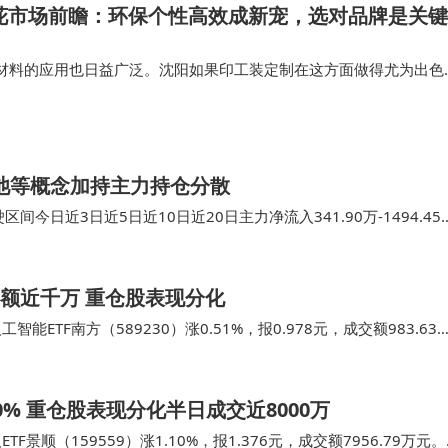
印花市场前瞻：环保个性高效成新宠，选对品牌是关键
材料的应用也日益广泛。沈阳如果印工装定制在这方面做得尤为出色
以根据企业文化和员工喜好进行个性化定制。 总之，在2026年的沈
材料、个性化设计以及…
料电池等概念加持主力持仓分散
今日近3日近5日近10日近20日主力净流入341.90万-1494.45
行业为：汽车…
成交额近千万 重仓股表现分化
ETF南方（589230）涨0.51%，报0.978元，成交额983.63
原股份截止午盘涨…
10% 重仓股表现分化半日成交近8000万
顺（159559）涨1.10%，报1.376元，成交额7956.79万元。