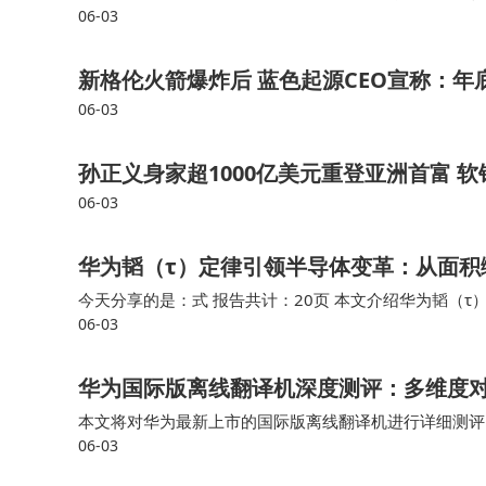
06-03
机器人ETF景顺（159559）重仓股方面，绿的谐波截止午盘
新格伦火箭爆炸后 蓝色起源CEO宣称：
06-03
孙正义身家超1000亿美元重登亚洲首富 
06-03
华为韬（τ）定律引领半导体变革：从面积
今天分享的是：式 报告共计：20页 本文介绍华为韬（
06-03
遇物理瓶颈后，以特征时间常数τ降低为核心，通过全栈协同
华为国际版离线翻译机深度测评：多维度
本文将对华为最新上市的国际版离线翻译机进行详细测评
06-03
比，帮助你找到最适合自己的翻译工具。相比之下，科大