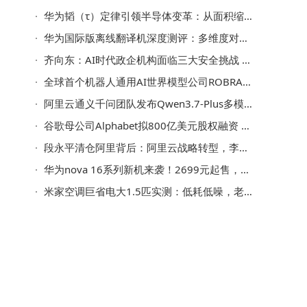
华为韬（τ）定律引领半导体变革：从面积缩微迈向时间缩微新征程
华为国际版离线翻译机深度测评：多维度对比科大讯飞等，帮你选对翻译神器
齐向东：AI时代政企机构面临三大安全挑战 网络安全迎千亿级增量空间
全球首个机器人通用AI世界模型公司ROBRAIN成立，引领机器人行业迈向新纪元
阿里云通义千问团队发布Qwen3.7-Plus多模态Agent模型 全球榜单成绩亮眼
谷歌母公司Alphabet拟800亿美元股权融资 加速AI基建扩张与战略布局
段永平清仓阿里背后：阿里云战略转型，李飞飞面临新挑战
华为nova 16系列新机来袭！2699元起售，配置亮点多，或成市场新宠
律
米家空调巨省电大1.5匹实测：低耗低噪，老空调换新能省近千元电费
对