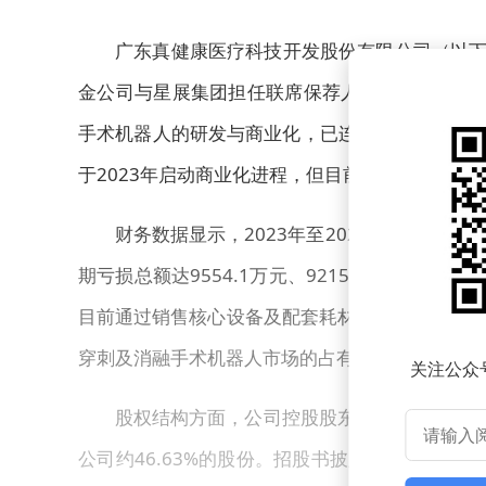
广东真健康医疗科技开发股份有限公司（以下
金公司与星展集团担任联席保荐人。根据招股书披
手术机器人的研发与商业化，已连续三年在中国相关
于2023年启动商业化进程，但目前收入规模仍较
财务数据显示，2023年至2025年上半年，真健
期亏损总额达9554.1万元、9215.6万元及5
目前通过销售核心设备及配套耗材获得收入，但商
穿刺及消融手术机器人市场的占有率自2022年起
关注公众
股权结构方面，公司控股股东为张昊任及其关
公司约46.63%的股份。招股书披露，任阳生