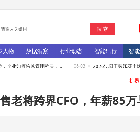
技人物
数据洞察
行业动态
智能出行
智
，企业如何跨越管理断层，让A
06-03
2026沈阳工装印花市场
员工？
成主流，选对品牌是关键
售老将跨界CFO，年薪85