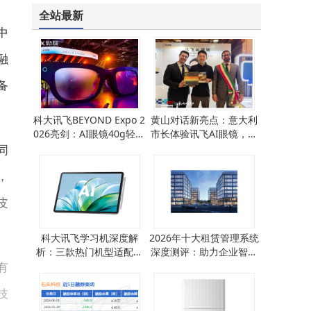
金龙汽车微涨0.59% 成交额1.53亿 燃料电池等概念加持主力持仓分散
全站最新
中
融
备
科大讯飞BEYOND Expo 2
黄山对话新亮点：意大利
026亮剑：AI眼镜40g轻量
市长体验讯飞AI眼镜，科
化登场，全场景交互革新
技助力跨语言交流无障碍
同
未来
，
皮
科大讯飞学习机深度解
2026年十大租赁管理系统
析：三款热门机型适配不
深度测评：助力企业智能
有
同学习需求怎么选？
管理，开启高效资产运营
新篇章
技