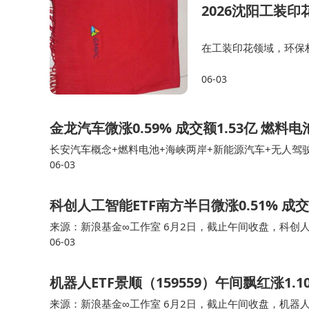
2026沈阳工装
递交申请，标志着其资本化进程迈入关键阶段。
在工装印花领域，环保
提供免费设计服务，可
06-03
工装印花市场中，环保
金龙汽车微涨0.59% 成交额1.53亿 燃
长安汽车概念+燃料电池+海峡两岸+新能源汽车+无人驾驶区间
06-03
万-2843.08万-8337.05万-2.77亿金龙汽车所属申万
科创人工智能ETF南方半日微涨0.51% 
来源：新浪基金∞工作室 6月2日，截止午间收盘，科创人工智能
06-03
元。科创人工智能ETF南方（589230）重仓股方面，芯
机器人ETF景顺（159559）午间飘红涨1.
来源：新浪基金∞工作室 6月2日，截止午间收盘，机器人ETF景