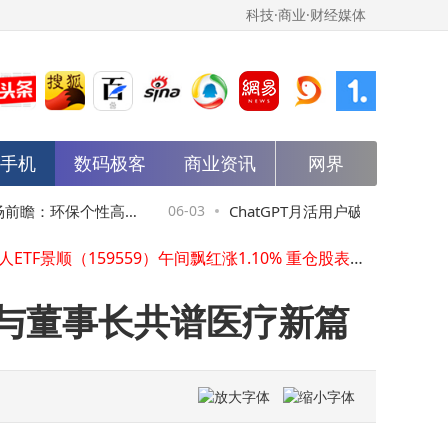
科技·商业·财经媒体
能手机
数码极客
商业资讯
网界
阿里云通义千问团队发布Qwen3.7-Plus多模态Agent模型 全球榜单成绩亮眼
金龙汽车微涨0.59% 成交额1.53亿 燃料电池等概念加持主力持仓分散
前瞻：环保个性高效
06-03
ChatGPT月活用户破10亿创纪录
科创人工智能ETF南方半日微涨0.51% 成交额近千万 重仓股表现分化
机器人ETF景顺（159559）午间飘红涨1.10% 重仓股表现分化半日成交近8000万
领域竞争加剧上市潮来袭
新格伦火箭爆炸后 蓝色起源CEO宣称：年底前将再度挑战发射任务
孙正义身家超1000亿美元重登亚洲首富 软银市值攀升AI投资计划成催化剂
万与董事长共谱医疗新篇
华为韬（τ）定律引领半导体变革：从面积缩微迈向时间缩微新征程
华为国际版离线翻译机深度测评：多维度对比科大讯飞等，帮你选对翻译神器
齐向东：AI时代政企机构面临三大安全挑战 网络安全迎千亿级增量空间
全球首个机器人通用AI世界模型公司ROBRAIN成立，引领机器人行业迈向新纪元
阿里云通义千问团队发布Qwen3.7-Plus多模态Agent模型 全球榜单成绩亮眼