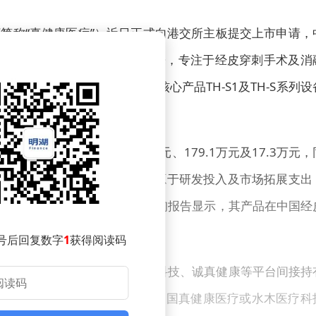
简称“真健康医疗”）近日正式向港交所主板提交上市申请，
露，该公司自2018年成立以来，专注于经皮穿刺手术及消
细分市场占据份额首位。其核心产品TH-S1及TH-S系列设
小，同期亏损持续扩大。
康医疗分别实现收入230.1万元、179.1万元及17.3万元，
673.4万元。公司解释称，亏损主要源于研发投入及市场拓展支出
业化仍处于早期阶段。灼识咨询报告显示，其产品在中国经
持续领先。
号后回复数字
1
获得阅读码
联实体。张昊任通过任阳生物科技、诚真健康等平台间接持
物科技、诚真健康等六家机构均为中国真健康医疗或水木医疗科