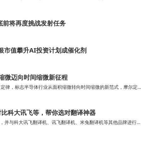
涨7.48%…
年底前将再度挑战发射任务
软银市值攀升AI投资计划成催化剂
缩微迈向时间缩微新征程
τ）定律，标志半导体行业从面积缩微转向时间缩微的新范式，摩尔定
优化突破极限。核心技术LogicFol…
对比科大讯飞等，帮你选对翻译神器
，并与科大讯飞翻译机、讯飞翻译机、米兔翻译机等其他品牌进行
讯飞翻译机的功能也很强大，但其离线翻译的语言种类…