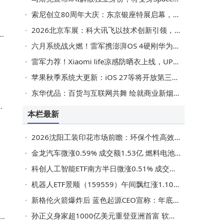
索尼创立80周年大庆：东京银座特展启幕，联名乐高积木限量发售
2026北京车展：科大讯飞以技术创新引领，开启全场景AI座舱新时代
，
六月系统战火燃！雷军携澎湃OS 4硬刚华为苹果，加速去安卓化进程
阳
雷军力荐！Xiaomi life凉感防晒衣上线，UPF50 + 冰爽透气颜值高
苹果秋季系统大更新：iOS 27等将开放第三方AI模型自主选择权限
东华优品：百货与互联网共舞 绘就商业新烟火画卷
本栏最新
2026沈阳工装印花市场前瞻：环保个性高效成新宠，选对品牌是关键
金龙汽车微涨0.59% 成交额1.53亿 燃料电池等概念加持主力持仓分散
万
科创人工智能ETF南方半日微涨0.51% 成交额近千万 重仓股表现分化
机器人ETF景顺（159559）午间飘红涨1.10% 重仓股表现分化半日成交近8000万
新格伦火箭爆炸后 蓝色起源CEO宣称：年底前将再度挑战发射任务
孙正义身家超1000亿美元重登亚洲首富 软银市值攀升AI投资计划成催化剂