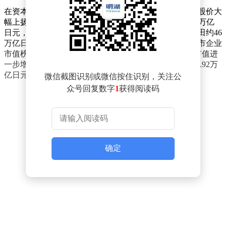
在资本市场上，软银集团同样表现出色。6月1日，软银股价大
幅上扬，涨幅一度达到14.71%，其市值也随之攀升至48万亿
日元，折合约3060亿美元。这一市值规模成功超越了丰田约46
万亿日元的市值，打破了丰田连续二十余年稳坐日本上市企业
市值榜首的纪录。而到了2日东京股市收盘时，软银的市值进
一步增长，达到49.30万亿日元，反观丰田，市值则为44.92万
亿日元，两者差距进一步拉大。
微信截图识别或微信按住识别，关注公
众号回复数字
1
获得阅读码
确定