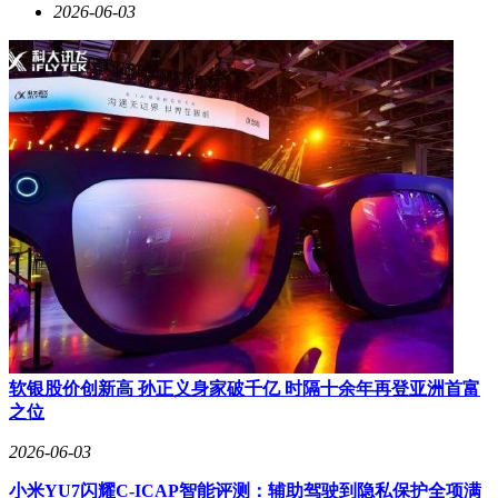
2026-06-03
软银股价创新高 孙正义身家破千亿 时隔十余年再登亚洲首富
之位
2026-06-03
小米YU7闪耀C-ICAP智能评测：辅助驾驶到隐私保护全项满