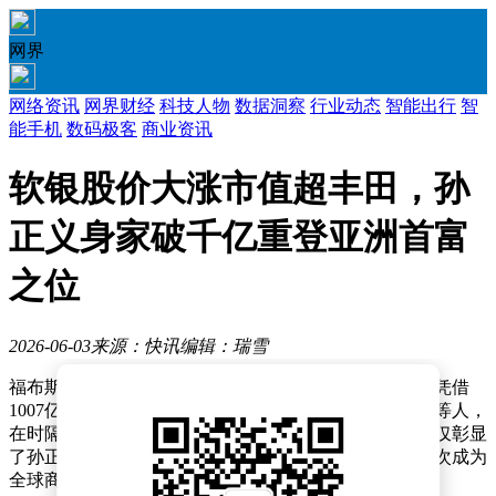
网界
网络资讯
网界财经
科技人物
数据洞察
行业动态
智能出行
智
能手机
数码极客
商业资讯
软银股价大涨市值超丰田，孙
正义身家破千亿重登亚洲首富
之位
2026-06-03
来源：快讯
编辑：瑞雪
福布斯实时富豪榜迎来新变动，软银集团掌舵人孙正义凭借
1007亿美元的身家，成功超越印度富豪安巴尼、阿达尼等人，
在时隔十余年后，再度荣登亚洲首富之位。这一成就不仅彰显
了孙正义个人的商业智慧与投资眼光，也让软银集团再次成为
全球商业领域的焦点。