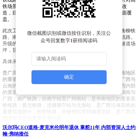
铁场景的覆盖标准，对现有设施进行了针对性的5G网络改
造，目标是在今年年底前实现这些高铁线路5G网络的全面覆
盖。
此次工程覆盖了包括贵广高铁、南昆客专、柳南客专、衡柳铁
微信截图识别或微信按住识别，关注公
路、南广铁路、邕北铁路以及钦防铁路在内的多条重要线路。
众号回复数字
1
获得阅读码
升级的重点主要集中在沿线共计556个隧道洞室和586个隧道场
坪，旨在提升这些区域的5G公众通信网络质量。
具体来看，涉及的线路包括：
贵广高铁，连接贵阳北站与广州南站，是西南地区与华南地区
确定
的重要通道；南昆客专，自南宁站至昆明南站，是连接广西与
云南的高速铁路；柳南客专，从柳州站至南宁站，是广西内部
的重要连接线；衡柳铁路，自衡阳东站至柳州站，连接湖南与
广西；南广铁路，自南宁站至广州南站，是华南地区的重要高
铁线路；邕北铁路，连接南宁站与北海站，是广西沿海高铁的
重要组成部分；钦防铁路，自钦州站至防城港北站，是广西北
部湾经济区的重要交通动脉。
沃尔玛CEO道格·麦克米伦明年退休 掌舵11年 内部资深人士约
通过这些线路的5G网络升级，乘客在高铁旅行中将能够享受
翰·弗纳接任
到更加稳定、高速的网络服务，无论是工作、学习还是娱乐，