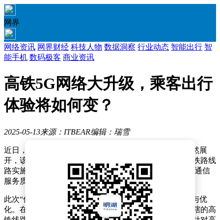
网界
网络资讯
网界财经
科技人物
数据洞察
行业动态
智能出行
智
能手机
数码极客
商业资讯
高铁5G网络大升级，乘客出行
体验将如何变？
2025-05-13
来源：ITBEAR
编辑：瑞雪
近日，一场名为“信号飞跃”的专项行动在全国范围内悄然展
开，该行动旨在通过联合通信运营商，对七条关键高速铁路线
路实施5G网络的全面升级，以深化移动网络覆盖，提高通信
服务质量，并为乘客提供更加优质的出行体验。
此次“信号飞跃”行动是对现有通信网络的一次重大扩容与优
化。在确保铁路运营安全的前提下，相关部门对各自管辖的高
铁线路进行了详尽的通信覆盖情况排查。依据通信行业针对高