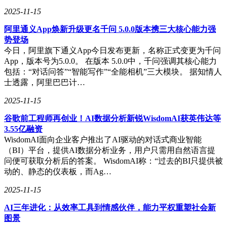
都将得到极大的便利。同时，这也将为高铁沿线的经济发展注
2025-11-15
入新的活力，推动沿线地区的信息化建设和产业升级。
阿里通义App焕新升级更名千问 5.0.0版本携三大核心能力强
此次“信号飞跃”行动还将进一步提升高铁运营的智能化水平，
势登场
为高铁安全、高效、便捷的运营提供有力的技术支持。随着
今日，阿里旗下通义App今日发布更新，名称正式变更为千问
5G网络的全面覆盖，高铁运营将实现更加精准的调度和管
App，版本号为5.0.0。 在版本 5.0.0中，千问强调其核心能力
理，乘客的出行体验也将得到进一步的提升。
包括：“对话问答”“智能写作”“全能相机”三大模块。 据知情人
士透露，阿里巴巴计…
2025-11-15
谷歌前工程师再创业！AI数据分析新锐WisdomAI获英伟达等
3.55亿融资
WisdomAI面向企业客户推出了AI驱动的对话式商业智能
（BI）平台，提供AI数据分析业务，用户只需用自然语言提
问便可获取分析后的答案。 WisdomAI称：“过去的BI只提供被
动的、静态的仪表板，而Ag…
2025-11-15
AI三年进化：从效率工具到情感伙伴，能力平权重塑社会新
图景