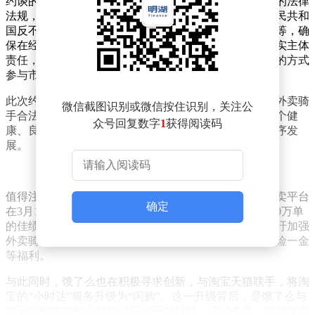
约谈的核心在于，要求这些平台企业必须严格遵守国家的法律
法规，包括《中华人民共和国电子商务法》、《中华人民共和
国反不正当竞争法》和《中华人民共和国食品安全法》等，确
保在经营活动中合法合规。同时，各平台被敦促积极落实主体
责任，主动承担社会责任，加强内部管理，以公平有序的方式
参与市场竞争。
此次约谈还特别强调了保护消费者、平台内经营者以及外卖骑
微信截图识别或微信按住识别，关注公
手合法权益的重要性，旨在通过这些措施，共同营造一个健
众号回复数字
1
获得阅读码
康、良好的市场环境，推动平台经济的规范、健康和有序发
展。
值得注意的是，京东近期强势进军外卖行业，其京东外卖平台
确定
在3月1日正式上线，并在当月24日实现了日单量突破100万单
的佳绩。京东外卖主打堂食餐厅，并积极发起倡议，呼吁加强
外卖骑手等新就业形态劳动者的权益保障，建议完善五险一金
等福利。
与此同时，饿了么也在积极寻求创新，与淘宝天猫联手，将淘
宝的“小时达”服务升级为“闪购”。这一升级背后，是饿了么与
淘宝闪购共同投入的超过百亿元的补贴，通过免单、大额优惠