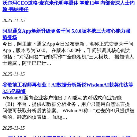
沃尔玛CEO道格·麦克米伦明年退休 掌舵11年 内部资深人士约
券等多种形式，为用户提供更优质、更便捷的服务体验。
翰·弗纳接任
2025-11-15
阿里通义App焕新升级更名千问 5.0.0版本携三大核心能力强
势登场
今日，阿里旗下通义App今日发布更新，名称正式变更为千问
App，版本号为5.0.0。 在版本 5.0.0中，千问强调其核心能力
包括：“对话问答”“智能写作”“全能相机”三大模块。 据知情人
士透露，阿里巴巴计…
2025-11-15
谷歌前工程师再创业！AI数据分析新锐WisdomAI获英伟达等
3.55亿融资
WisdomAI面向企业客户推出了AI驱动的对话式商业智能
（BI）平台，提供AI数据分析业务，用户只需用自然语言提
问便可获取分析后的答案。 WisdomAI称：“过去的BI只提供被
动的、静态的仪表板，而Ag…
2025-11-15