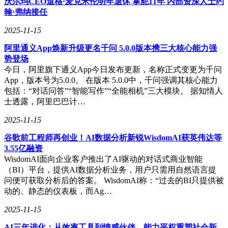
沃尔玛CEO道格·麦克米伦明年退休 掌舵11年 内部资深人士约
素与机械键盘完美结合，更在功能和性能方面表现出色，为用
翰·弗纳接任
户提供了丰富的选择和卓越的体验。相信这些新品将成为外设
市场上的一股清流，引领新的潮流。
2025-11-15
阿里通义App焕新升级更名千问 5.0.0版本携三大核心能力强
势登场
今日，阿里旗下通义App今日发布更新，名称正式变更为千问
App，版本号为5.0.0。 在版本 5.0.0中，千问强调其核心能力
包括：“对话问答”“智能写作”“全能相机”三大模块。 据知情人
士透露，阿里巴巴计…
2025-11-15
谷歌前工程师再创业！AI数据分析新锐WisdomAI获英伟达等
3.55亿融资
WisdomAI面向企业客户推出了AI驱动的对话式商业智能
（BI）平台，提供AI数据分析业务，用户只需用自然语言提
问便可获取分析后的答案。 WisdomAI称：“过去的BI只提供被
动的、静态的仪表板，而Ag…
2025-11-15
AI三年进化：从效率工具到情感伙伴，能力平权重塑社会新