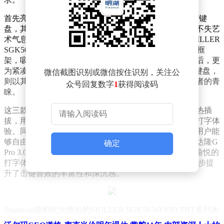
首先亮相的是96%配列的SKILLER SGK50 S2 Wood PBT键
盘，其设计兼顾了实用性与美观性，为追求全面功能又不失艺
术气息的用户提供了理想选择。紧接着，75%配列的SKILLER
SGK50 S3 Wood PBT键盘以其紧凑的布局和精致的木质框
架，吸引了众多追求高效输入与空间利用率的用户。最后，更
为紧凑的60%配列SKILLER SGK50 S4 Gen2 Wood PBT键盘，
微信截图识别或微信按住识别，关注公
则以其极简设计和强大的自定义功能，赢得了键盘爱好者的青
众号回复数字
1
获得阅读码
睐。
这三款键盘在功能方面同样不容小觑。它们均支持轴体热插
拔，用户可以根据个人喜好随意更换轴体，享受不同的打字体
验。同时，键盘还支持开源的QMK / VIA改键软件，让用户能
够自由定制按键功能，满足个性化需求。原装搭载的佳达隆G
确定
Pro 3.0黄轴，以其出色的手感和稳定性，为用户带来了愉悦的
打字体验。而内部配备的PC定位板和硅胶阻尼，则进一步提
升了击键音效的丰富性和深沉感。
Sharkoon旋刚此次推出的SKILLER SGK50 WOOD PBT系列木
制框架有线机械键盘，不仅在外观设计上独具匠心，将木质元