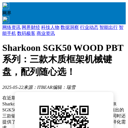
网界
网络资讯
网界财经
科技人物
数据洞察
行业动态
智能出行
智
能手机
数码极客
商业资讯
Sharkoon SGK50 WOOD PBT
系列：三款木质框架机械键
盘，配列随心选！
2025-05-22
来源：ITBEAR
编辑：瑞雪
在近期举办的2025年台北国际电脑展上，知名外设品牌
Sharkoon旋刚带来了一系列令人瞩目的新品——SKILLER
SGK50 WOOD PBT系列木制框架有线机械键盘。此次推出的
三款键盘，分别针对不同配列偏好的木艺外设爱好者，同时还
提供了不含轴体和键帽的准系统版本，满足了用户的多样化需
求。