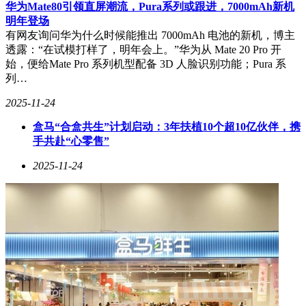
华为Mate80引领直屏潮流，Pura系列或跟进，7000mAh新机
明年登场
有网友询问华为什么时候能推出 7000mAh 电池的新机，博主
透露：“在试模打样了，明年会上。”华为从 Mate 20 Pro 开
始，便给Mate Pro 系列机型配备 3D 人脸识别功能；Pura 系
列…
外观工艺方面，荣耀500 Pro的“星光粉”配色堪称视觉与触觉的
2025-11-24
双重盛宴。机身背板采用雾面基底设计，在自然光下可呈现细
密的星光颗粒，如同樱花初绽的朦胧柔光，既规避了艳俗感，
盒马“合盒共生”计划启动：3年扶植10个超10亿伙伴，携
又保留了少女心。通过一体冷雕工艺，整块玻璃经过40余道工
手共赴“心零售”
序打磨，背板到中框的过渡形成自然弧度，视觉通透一体，且
能有效抵御指纹残留。横向镜头模组与机身形成柔中带刚的反
2025-11-24
差，左侧双摄区域包含2亿像素主摄、1200万像素超广角及
5000万像素长焦镜头，以同心圆元素串联，模组边缘镶嵌的粉
金金属饰边既呼应配色调性，又提升了精致度。更关键的是，
这种设计通过无缝衔接工艺，让手指从背板滑向镜头区域时毫
无台阶感，横握打游戏时模组边缘还能贴合掌心曲线，兼顾美
观与实用性。
屏幕与握持体验同样出色。6.55英寸直屏配备1.05mm超窄黑
边，视觉上如同握持一块轻薄玻璃，拇指可轻松覆盖整个屏幕
对角线。金属直边中框采用喷砂工艺处理，触感细腻不滑手，