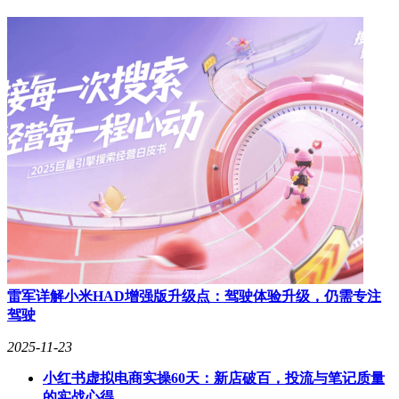
侧中框单独配置的AI按键支持三级操作逻辑：短按启动相
机、长触控对焦、长按2秒抓拍，滑动操作可实现顺滑变焦，
拍摄远处景物时无需反复拖拽屏幕，操作体验堪比专业卡片
机。系统支持自定义功能，可设置为AI识图、录音启动等快
捷入口，兼顾摄影爱好者与效率用户的需求。
性能与续航表现同样亮眼。全系搭载骁龙8系旗舰芯，Pro版配
备骁龙8 Elite芯片，配合OS Turbo X应用启动优化与Vulcan图
形引擎，多任务流畅无卡顿，抖音百张图片滑动加载更快，游
戏体验尤为突出。实测《和平精英》最大帧率为92fps，5%low
为85.6fps，温度控制在39℃。更突破性的是，轻薄机身内塞入
一块8000mAh青海湖电池，续航能力提升40%以上，彻底告别
一天多充焦虑。同时配备80W超级有线快充、50W无线快充及
27W反向充电功能，搭配都江堰AI电源管理与定制快充芯片，
实现电量精准测量。
系统层面，荣耀500 Pro搭载行业首款自进化AI智能体
雷军详解小米HAD增强版升级点：驾驶体验升级，仍需专注
YOYO，配合无界智联功能，可与苹果生态自由互联。手机与
驾驶
苹果手机扫码绑定后，可共享通知、传输文件；与Mac电脑或
2025-11-23
Windows设备通过荣耀超级工作台连接，实现屏幕共享、图片
一键导入等功能，办公学习效率翻倍。YOYO具备强大的AI
小红书虚拟电商实操60天：新店破百，投流与笔记质量
执行引擎，三指下滑即可触发对话，可完成美食热量查询、文
的实战心得