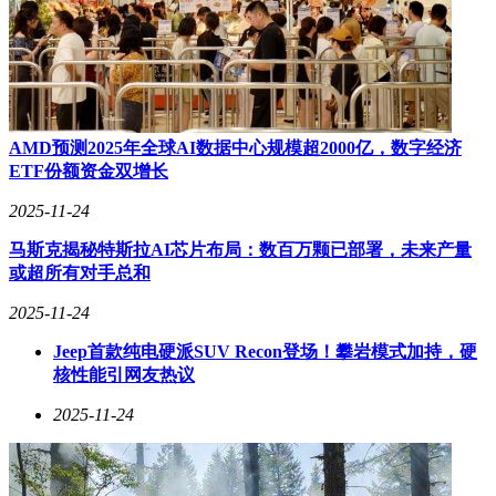
即使手心出汗也能稳稳握持，冬季低温环境下也不会有金属的
冰凉刺骨感。机身底部的USB-C接口、扬声器开孔与麦克风呈
对称排布，配合IP68/IP69/IP69K三重防护，日常使用无需担心
磕碰与泼溅。
AMD预测2025年全球AI数据中心规模超2000亿，数字经济
ETF份额资金双增长
2025-11-24
马斯克揭秘特斯拉AI芯片布局：数百万颗已部署，未来产量
或超所有对手总和
2025-11-24
Jeep首款纯电硬派SUV Recon登场！攀岩模式加持，硬
核性能引网友热议
2025-11-24