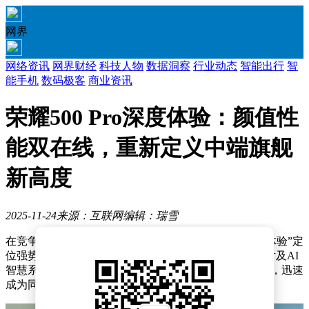
网界
网络资讯
网界财经
科技人物
数据洞察
行业动态
智能出行
智
能手机
数码极客
商业资讯
荣耀500 Pro深度体验：颜值性
能双在线，重新定义中端旗舰
新高度
2025-11-24
来源：互联网
编辑：瑞雪
在竞争白热化的中高端手机市场，荣耀500 Pro以“双超体验”定
位强势入局，凭借全系骁龙8旗舰芯、自研射频增强芯片及AI
智慧系统等硬核配置，结合兼顾颜值与手感的创新设计，迅速
成为同价位段最具竞争力的机型之一。