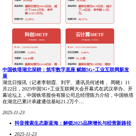
中国铁塔湖北深耕：筑牢数字底座 赋能5G+工业互联网新发
展
湖北日报讯（记者李朝霞、刘宇、通讯员何述锋 、周晓）11
月22日，2025中国5G+工业互联网大会开幕式在武汉举办。开
幕论坛上，中国铁塔股份有限公司总经理陈力介绍，中国铁塔
影像能力是荣耀500 Pro的核心亮点之一。主摄采用2亿像素传
在湖北已累计承建通信基站21.2万个…
感器，拥有1/1.4英寸超大底，支持CIPA5.0 OIS光学防抖，配
合全新云端AIGC人像功能，可重塑拍摄体验。实测中，无论
2025-11-23
是城市建筑、桥梁等风光场景，还是室内柔和光与室外复杂光
抖音搜索生态新蓝海：解锁2025品牌增长与经营新路径
环境下的人像拍摄，均能呈现越级实力。拍摄高空飞机时，长
焦镜头下机身线条清晰，配合OIS防抖，画面稳定无抖动。右
2025-11-23