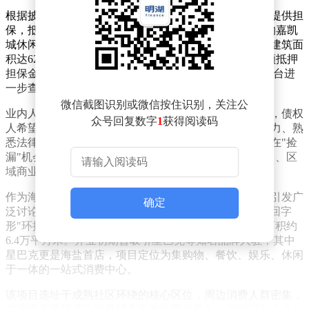
根据披露内容，该笔债权以保证、抵押、质押三种方式提供担
保，抵押物中包含位于海盐县武原街道新桥北路231号的嘉凯
城休闲广场城市客厅项目。具体涉及17套商业用房，总建筑面
积达62258.33平方米，土地面积39380.96平方米，最高额抵押
担保金额为4.056亿元。完整处置细则可通过阿里拍卖平台进
一步查询。
微信截图识别或微信按住识别，关注公
业内人士分析，这起债权转让本质上属于不良资产处置，债权
众号回复数字
1
获得阅读码
人希望通过市场化手段实现资金回笼。对于具备资金实力、熟
悉法律流程及资产运营的投资者而言，此类项目可能存在"捡
漏"机会，但需充分评估潜在风险，包括抵押物变现能力、区
域商业环境变化等因素。
作为海盐曾经的商业地标，嘉凯城城市客厅项目的现状引发广
确定
泛讨论。该项目于2015年底开业，总投资4亿元，采用"回字
形"环抱式布局，商业主体为3层局部4层结构，总建筑面积约
6.4万平方米。开业初期曾吸引星巴克等知名品牌入驻，其中
星巴克更是海盐首店，项目定位为集购物、餐饮、娱乐、休闲
于一体的一站式消费中心。
该项目选址于成熟社区环绕的核心区位，周边消费人群密集，