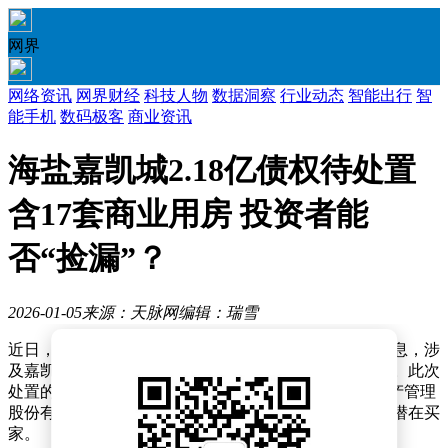
网界
网络资讯
网界财经
科技人物
数据洞察
行业动态
智能出行
智
能手机
数码极客
商业资讯
海盐嘉凯城2.18亿债权待处置
含17套商业用房 投资者能
否“捡漏”？
2026-01-05
来源：天脉网
编辑：瑞雪
近日，阿里拍卖平台披露了一则引人关注的资产处置信息，涉
及嘉凯城（上海）互联网科技有限公司的债权转让项目。此次
处置的债权总额高达2.1796亿元，由债权人中国长城资产管理
股份有限公司浙江省分公司发起，拟通过公开方式寻找潜在买
家。