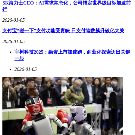
曾被寄予厚望成为提升城市形象的重要载体。然而运营十余年
SK海力士CEO：AI需求常态化，公司锚定世界级目标加速前
后，当前商场出现商户撤离、客流下滑等现象，与开业初期的
行
繁荣景象形成鲜明对比。这种转变既反映出实体商业面临的共
同挑战，也折射出区域消费市场格局的深层变化。
2026-01-05
对于这起债权处置及嘉凯城项目的后续发展，公众可通过正规
支付宝“碰一下”支付功能受青睐 日支付笔数飙升破亿大关
渠道获取信息，理性参与讨论。市场观察者指出，商业项目的
2026-01-05
成功运营需要持续的资金投入、精准的业态定位和专业的运营
团队，任何环节的缺失都可能影响项目长期发展。
宇树科技2025：融资上市加速跑，商业化探索迈出关键
一步
2026-01-05