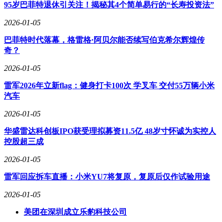
型，推动导购、客服、运营等环节智能化升级，某企业案例显
95岁巴菲特退休引关注！揭秘其4个简单易行的“长寿投资法”
示，AI客服可同时处理2000+并发咨询，问题解决率达92%。
2026-01-05
传统电商的流量分发机制正在被重构，AI成为连接6.8亿网购
用户与海量商品的核心枢纽，据测算，智能推荐系统每年可为
巴菲特时代落幕，格雷格·阿贝尔能否续写伯克希尔辉煌传
行业创造超千亿元增量价值。
奇？
2026-01-05
雷军2026年立新flag：健身打卡100次 学叉车 交付55万辆小米
汽车
2026-01-05
华盛雷达科创板IPO获受理拟募资11.5亿 48岁寸怀诚为实控人
控股超三成
2026-01-05
雷军回应拆车直播：小米YU7将复原，复原后仅作试验用途
2026-01-05
美团在深圳成立乐豹科技公司