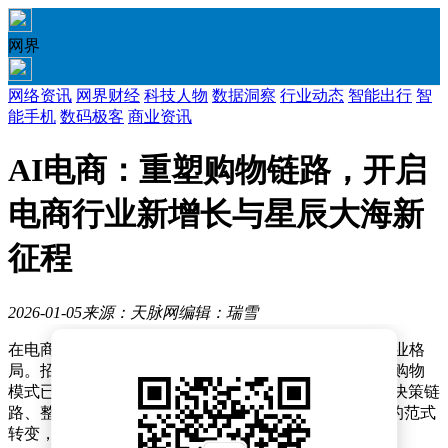
网界
网络资讯
网界财经
科技人物
数据洞察
行业动态
智能出行
智
能手机
数码极客
商业资讯
AI电商：重塑购物链路，开启
电商行业新增长与星辰大海新
征程
2026-01-05
来源：天脉网
编辑：瑞雪
在电商行业变革浪潮中，AI技术正以颠覆性力量重塑商业格
局。招商证券最新发布的深度研究显示，AI驱动的智能购物
模式已成为大模型技术落地的核心场景，通过重构消费决策链
路、整合跨平台资源，推动行业从"人找货"向"货找人"的范式
转变，形成从需求识别到交易达成的完整闭环。