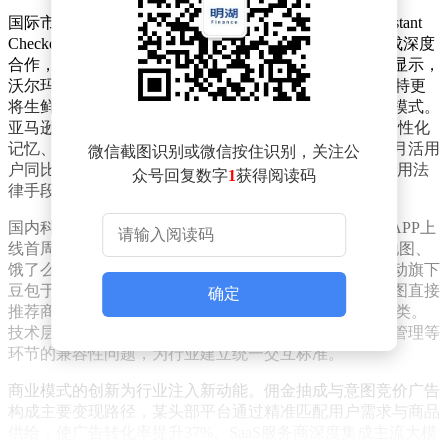
国际市场呈现开源与闭源双轨发展态势。OpenAI通过Instant
Checkout功能构建开放生态，与Etsy、Shopify等平台达成深度
合作，实现对话界面直接支付与场景化商品推荐。数据显示，
沃尔玛9月来自ChatGPT的推荐流量占比已达15%，塔吉特更
将生鲜配送与本地履约服务无缝衔接，开创即时零售新模式。
亚马逊则坚持闭源路线，其自主研发的Rufus模型凭借个性化
记忆、多模态搜索和动态价格追踪功能，在2025年实现月活用
微信截图识别或微信按住识别，关注公
户同比增长140%，同时通过自研芯片优化算力成本，运用法
众号回复数字
1
获得阅读码
律手段维护平台流量生态。
国内科技巨头加速布局智能电商领域。阿里巴巴"千问"APP上
线首周即突破千万下载量，依托Qwen大模型整合高德地图、
饿了么等生态资源，打造跨场景智能购物体验。字节跳动旗下
豆包于2025年10月接入抖音商城，通过分析用户消费意图直接
确定
推荐商品并引导跳转购买，覆盖美妆、3C等高频消费品类。
技术层面，ACP协议的推广有效解决了支付系统、库存管理等
环节的兼容性问题，为行业建立统一交互标准。
商业模式的创新为行业注入新动能。佣金抽成与意图竞价广告
构成主要变现路径，某头部平台通过精准匹配用户需求与商品
供给，使广告转化率提升37%。SaaS服务商深度集成主流大模