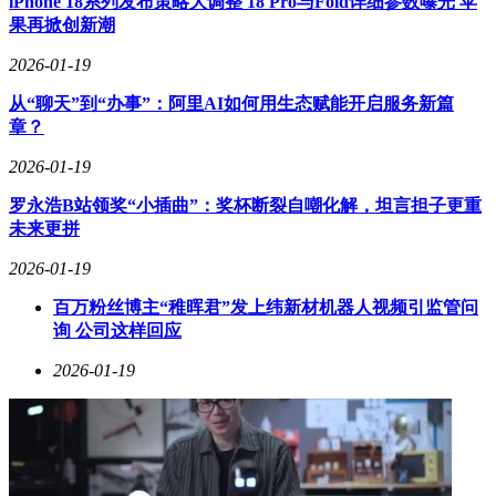
iPhone 18系列发布策略大调整 18 Pro与Fold详细参数曝光 苹
果再掀创新潮
2026-01-19
从“聊天”到“办事”：阿里AI如何用生态赋能开启服务新篇
章？
2026-01-19
罗永浩B站领奖“小插曲”：奖杯断裂自嘲化解，坦言担子更重
未来更拼
2026-01-19
百万粉丝博主“稚晖君”发上纬新材机器人视频引监管问
询 公司这样回应
2026-01-19