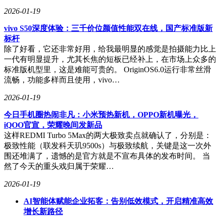
2026-01-19
vivo S50深度体验：三千价位颜值性能双在线，国产标准版新
标杆
除了好看，它还非常好用，给我最明显的感觉是拍摄能力比上
一代有明显提升，尤其长焦的短板已经补上，在市场上众多的
标准版机型里，这是难能可贵的。 OriginOS6.0运行非常丝滑
流畅，功能多样而且使用，vivo…
2026-01-19
今日手机圈热闹非凡：小米预热新机，OPPO新机曝光，
iQOO官宣，荣耀晚间发新品
这样REDMI Turbo 5Max的两大极致卖点就确认了，分别是：
极致性能（联发科天玑9500s）与极致续航，关键是这一次外
围还堆满了，遗憾的是官方就是不宣布具体的发布时间。 当
然了今天的重头戏归属于荣耀…
2026-01-19
AI智能体赋能企业拓客：告别低效模式，开启精准高效
增长新路径