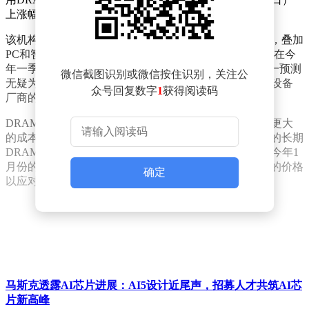
上涨幅度超过10%，显示出强劲的上涨动能。
该机构进一步预测，随着人工智能领域需求的持续增长，叠加
PC和智能手机市场的需求高峰，通用DRAM的合约价格在今
年一季度或将迎来大幅上涨，预计涨幅将超过60%。这一预测
微信截图识别或微信按住识别，关注公
无疑为DRAM市场注入了更多不确定性，也引发了终端设备
众号回复数字
1
获得阅读码
厂商的担忧。
DRAM价格的持续上涨，对终端设备厂商而言，意味着更大
的成本压力。以苹果为例，据外媒报道，苹果此前签订的长期
DRAM供应协议即将到期。在价格上涨的背景下，苹果今年1
月份的采购价格很可能面临上调，供应商或将要求更高的价格
确定
以应对成本上升。
马斯克透露AI芯片进展：AI5设计近尾声，招募人才共筑AI芯
片新高峰