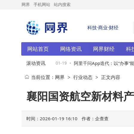
网界
手机网站
站内搜索
科技·商业·财经
网站首页
网络资讯
网界财经
科
滚动资讯
互破局外贸难题，开
01-19
阿里千问App迭代：以“办事”能力
当前位置：
网界
行业动态
正文内容
>
>
超级入口新征程
襄阳国资航空新材料产
时间：2026-01-19 16:10
作者：企查查