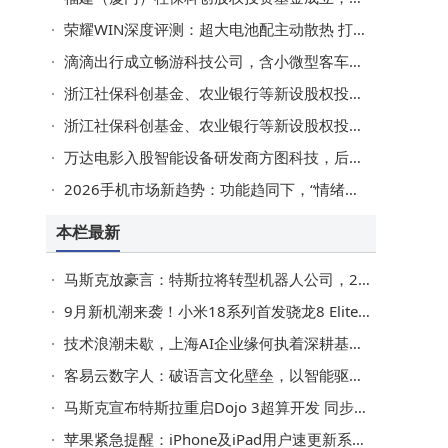
荣耀WIN深度评测：超大电池配主动散热 打造电竞旗舰新标杆
滴滴出行成立畅游科技公司，含小微型客车租赁业务
浙江社保科创基金、农业银行等新设股权投资企业，出资额80亿
浙江社保科创基金、农业银行等新设股权投资企业，出资额80亿
万达电影入股智能设备研发商方图科技，后者含智能机器人业务
2026手机市场新趋势：功能趋同下，“情绪价值”成破局关键
本栏最新
马斯克放豪言：特斯拉将转型机器人公司，2030年百万台目标能否跨越现实鸿沟？
9月新机潮来袭！小米18系列首发骁龙8 Elite Gen6芯片，成本上涨或推高售价
技术浪潮未歇，上海AI企业缘何执着深耕基础大模型？
客易云数字人：破语言文化壁垒，以智能驱动企业海外业务深度扎根
马斯克宣布特斯拉重启Dojo 3超算开发 同步发布特色“招聘启事”
苹果紧急提醒：iPhone及iPad用户速更新系统 防范WebKit高危漏洞风险