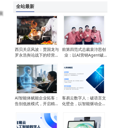
全站最新
襄
西贝关店风波：贾国龙与
前第四范式总裁裴沵思创
罗永浩舆论战下的经营困
业：以AI营销Agent破
局与破局思考
局，让品牌营销告别“玄
学”时代
AI智能体赋能企业拓客：
客易云数字人：破语言文
告别低效模式，开启精准
化壁垒，以智能驱动企业
高效增长新路径
海外业务深度扎根