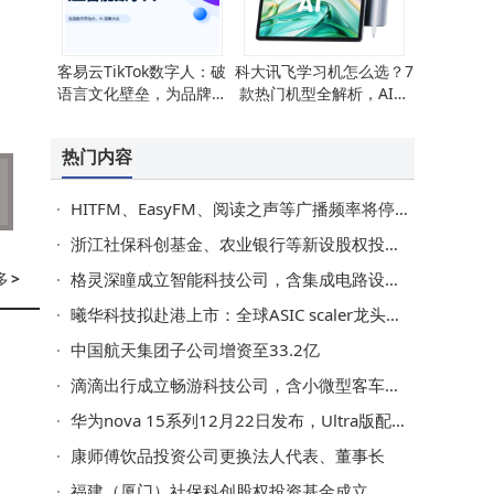
客易云TikTok数字人：破
科大讯飞学习机怎么选？7
语言文化壁垒，为品牌全
款热门机型全解析，AI精
球化运营注入新活力
准学助力孩子高效学习！
热门内容
HITFM、EasyFM、阅读之声等广播频率将停播 听众可转至新媒体平台继续享受内容
浙江社保科创基金、农业银行等新设股权投资企业，出资额80亿
多
>
格灵深瞳成立智能科技公司，含集成电路设计业务
曦华科技拟赴港上市：全球ASIC scaler龙头，出货量领先但尚未盈利
中国航天集团子公司增资至33.2亿
滴滴出行成立畅游科技公司，含小微型客车租赁业务
华为nova 15系列12月22日发布，Ultra版配置升级亮点多引期待
康师傅饮品投资公司更换法人代表、董事长
福建（厦门）社保科创股权投资基金成立，出资额200亿