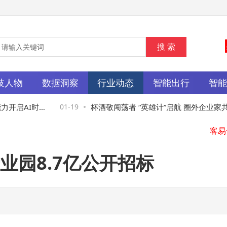
技人物
数据洞察
行业动态
智能出行
智
开启AI时代
01-19
杯酒敬闯荡者 “英雄计”启航 圈外企业家共酿
技
未来新篇章
业园8.7亿公开招标