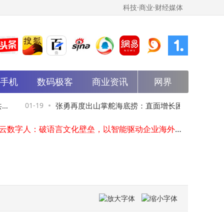
科技·商业·财经媒体
能手机
哈工大苏州研究院成立小苏机器人技术公司
数码极客
商业资讯
网界
马斯克放豪言：特斯拉将转型机器人公司，2030年百万台目标能否跨越现实鸿沟？
9月新机潮来袭！小米18系列首发骁龙8 Elite Gen6芯片，成本上涨或推高售价
01-19
张勇再度出山掌舵海底捞：直面增长困境，
01-19
术浪潮未歇，上海AI企业缘何执着深耕基础大模型？
客易云数字人：破语言文化壁垒，以智能驱动企业海外业务深度扎根
能否开启新篇章？
马斯克宣布特斯拉重启Dojo 3超算开发 同步发布特色“招聘启事”
苹果紧急提醒：iPhone及iPad用户速更新系统 防范WebKit高危漏洞风险
罗永浩微博禁言后亮相B站颁奖礼 获新人奖调侃事业刚起步 领奖现小插曲
智元机器人等投资成立创新智能科技公司
东南网架等成立智造科技公司
哈工大苏州研究院成立小苏机器人技术公司
马斯克放豪言：特斯拉将转型机器人公司，2030年百万台目标能否跨越现实鸿沟？