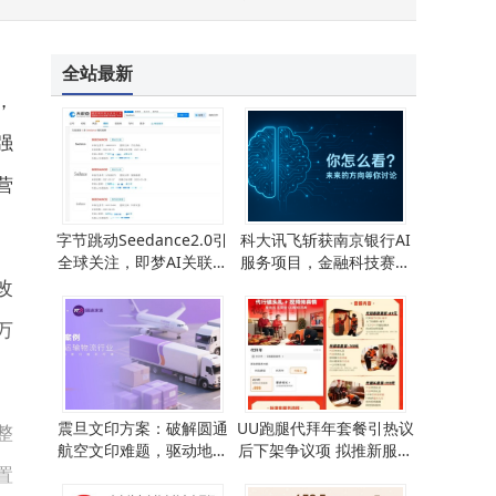
全站最新
，
强
营
字节跳动Seedance2.0引
科大讯飞斩获南京银行AI
全球关注，即梦AI关联公
服务项目，金融科技赛道
司背景大揭秘
再添强劲助力
改
万
震旦文印方案：破解圆通
UU跑腿代拜年套餐引热议
整
航空文印难题，驱动地面
后下架争议项 拟推新服务
置
运营高效升级
并启动公益活动暖人心