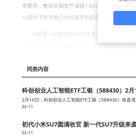
等费用，叠加长期资产减值1.62亿元，进一步加剧财务
ns股价下跌导致公允价值变动损失2.36亿元，成
战略重心转移在2026年将更为明显。企业将
织效能激活三大方向。这种转变与2024年5月启
模式，从商品陈列到服务标准进行全面升级。王守诚
6年完成主要转型任务。
同类内容
资本运作层面，永辉面临持续挑战。截至2025
科创创业人工智能ETF工银（588430）
63，显示短期偿债压力较大。此前公布的31.1
2月10日，科创创业人工智能ETF工银（588430）收盘涨1
02-11
0）成立于2025年12月17日，基金全称为工银瑞信中证
级市场表现同样低迷，2月10日股价收于4.47元，
初代小米SU7圆满收官 新一代SU7升级来袭 
回溯发展历程，这家创立于2000年的零售企
02-11