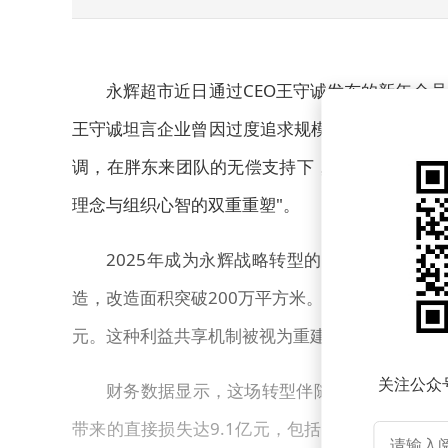
永辉超市近日通过CEO王守诚发布的新年全
王守诚坦言企业曾因过度追求规模扩张而偏离经营
调，在胖东来团队的无偿支持下，永辉已完成从管
理念与组织心智的双重重塑"。
2025年成为永辉战略转型的关键节点。全年
造，改造面积突破200万平方米。在员工激励方面
元。这种利益共享机制被视为重建内部信任的重要
关注公众
财务数据显示，这场转型伴随显著阵痛。202
带来的直接损失达9.1亿元，包括资产报废、装