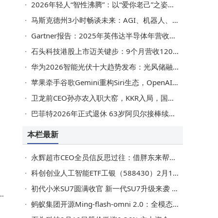
出
2026年轻人“智性沸腾”：以“爱你老己”之姿，开启消费与生活新范式
。
马斯克德州3小时畅谈未来：AGI、机器人、能源与货币的疯狂预言
Gartner报告：2025年英伟达半导体年营收首破千亿，AI芯片前景广阔
石头科技港股上市迈关键步：9个月营收120亿，海外扩张下资金压力待解
华为2026智能光伏十大趋势发布：光风储融合创新，共筑绿色电力新未来
苹果牵手谷歌Gemini重构Siri生态，OpenAI角色生变，马斯克质疑“权力集中”引热议
金
卫龙前CEO孙亦农入职大窑，KKR入局，国产汽水大窑能否突围“两乐”格局？
巴菲特2026年正式退休 63岁阿贝尔接棒续写伯克希尔新篇章
本栏最新
永辉超市CEO全员信反思过往：借胖东来帮扶调改，关店近400家分红近5000万
科创创业人工智能ETF工银（588430）2月10日收涨，规模份额双降引关注
初代小米SU7圆满收官 新一代SU7升级来袭 2026年4月将上市
，
蚂蚁集团开源Ming-flash-omni 2.0：全模态能力升级，为多模态应用开发提供新引擎
大