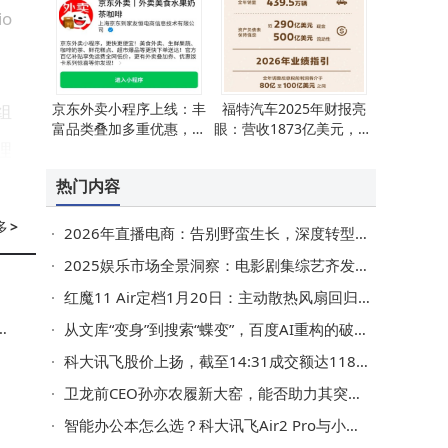
o
京东外卖小程序上线：丰
福特汽车2025年财报亮
组
富品类叠加多重优惠，为
眼：营收1873亿美元，20
理
消费者打造全新外卖体验
26年利润预期再攀高
热门内容
2
多
>
2026年直播电商：告别野蛮生长，深度转型中探寻价值新航向
2025娱乐市场全景洞察：电影剧集综艺齐发力，新趋势下机遇涌现
.
红魔11 Air定档1月20日：主动散热风扇回归 2026首款屏下全面屏游戏手机来袭
二
从文库“变身”到搜索“蝶变”，百度AI重构的破局与挑战
科大讯飞股价上扬，截至14:31成交额达118.13亿，刷新上市纪录
卫龙前CEO孙亦农履新大窑，能否助力其突破汽水市场格局？
尝
智能办公本怎么选？科大讯飞Air2 Pro与小米、Remarkable等热门款深度对比