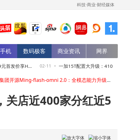
科技·商业·财经媒体
能手机
数码极客
商业资讯
网界
科创人工智能ETF南方（589230）单日涨2.32% 最新规模达4.76亿元
科创创业人工智能ETF工银（588430）2月10日收涨，规模份额双降引关注
初代小米SU7圆满收官 新一代SU7升级来袭 2026年4月将上市
首发价享Hi-
02-11
一加15T配置大升级：410W+跑分、7600
蚂蚁集团开源Ming-flash-omni 2.0：全模态能力升级，为多模态应用开发提供新引擎
石头科技2月10日股价微涨0.36% 主力资金净流出超2500万元引关注
Ah电池，3999元起值得等吗？
《生命树》演技大比拼：胡歌杨紫各有亮点，这位“宝藏演员”成最大惊喜
德赛西威：深耕汽车电子主业，借资源整合优势积极拓展新业务版图
关店近400家分红近5
张一鸣引领字节跳动狂飙：抖音估值超2万亿，TikTok海外硬刚欧美巨头
AI渗透衣食住行：千问爆发背后，阿里如何重塑消费与产业新生态？
赛力斯2月10日微跌0.56% 成交额超13亿 近5日获主力资金青睐净流入超七千万
科创人工智能ETF南方（589230）单日涨2.32% 最新规模达4.76亿元
科创创业人工智能ETF工银（588430）2月10日收涨，规模份额双降引关注