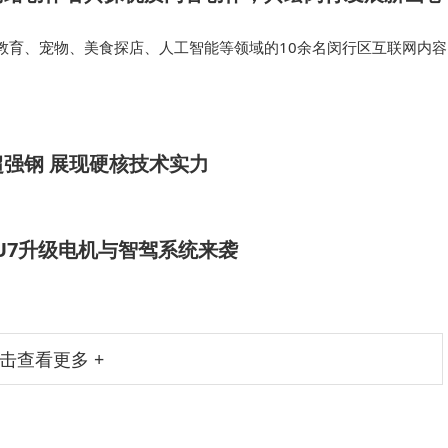
教育、宠物、美食探店、人工智能等领域的10余名闵行区互联网内容
责人与闵行区委常委、宣传部部长曹婕，以及上海市委网信办、闵行区
负责同志一起参观了上海…
强钢 展现硬核技术实力
U7升级电机与智驾系统来袭
击查看更多 +