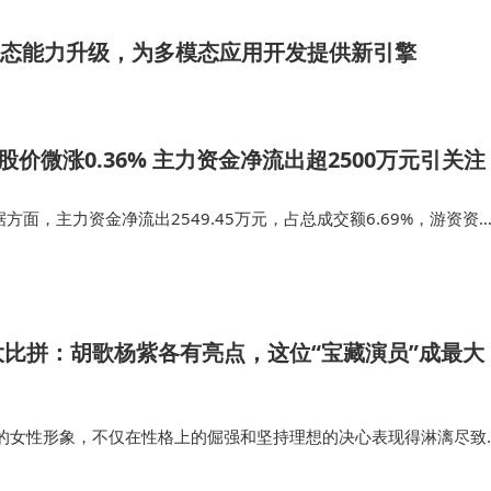
续盈利模式。2018年生鲜及加工业务仍贡献45%营收，显示
能否成功，将取决于商品力提升与成本控制之间的平衡艺术
.0：全模态能力升级，为多模态应用开发提供新引擎
股价微涨0.36% 主力资金净流出超2500万元引关注
方面，主力资金净流出2549.45万元，占总成交额6.69%，游资资
占总成交额4.18%，散户资金净流入4143.53万元，占总成交额10.8
比拼：胡歌杨紫各有亮点，这位“宝藏演员”成最大
的女性形象，不仅在性格上的倔强和坚持理想的决心表现得淋漓尽致
自己，干裂的嘴唇、脏兮兮的脸，这对任何一个女演员来说，都是一