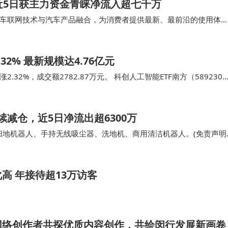
亿 近5日获主力资金青睐净流入超七千万
车联网技术与汽车产品融合，为消费者提供最新、最前沿的使用体
，请投资者根据不同行情独立判断) 资料显示，赛力…
32% 最新规模达4.76亿元
2.32%，成交额2782.87万元。 科创人工智能ETF南方（589230
工智能交易型…
续减仓，近5日净流出超6300万
智能扫地机器人、手持无线吸尘器、洗地机、商用清洁机器人。(免责声明
同行情独立判断) 机构持仓方面…
高 年接待超13万访客
网络创作者共探优质内容创作，共绘闵行发展新画卷