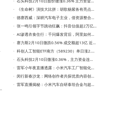
石头科技2月10日股价微涨0.36% 主力资金净流出超2500万元引关注
《生命树》演技大比拼：胡歌杨紫各有亮点，这位“宝藏演员”成最大惊喜
德赛西威：深耕汽车电子主业，借资源整合优势积极拓展新业务版图
司
张一鸣引领字节跳动狂飙：抖音估值超2万亿，TikTok海外硬刚欧美巨头
AI渗透衣食住行：千问爆发背后，阿里如何重塑消费与产业新生态？
赛力斯2月10日微跌0.56% 成交额超13亿 近5日获主力资金青睐净流入超七千万
瑟
科创人工智能ETF南方（589230）单日涨2.32% 最新规模达4.76亿元
石头科技2月10日微涨0.36%，主力资金连续减仓，近5日净流出超6300万
雷军小年夜直播透露：小米汽车工厂智能化高 年接待超13万访客
闵行新春沙龙：网络创作者共探优质内容创作，共绘闵行发展新画卷
雷军直播揭秘：小米汽车自研泰坦合金与超强钢 展现硬核技术实力
支
到