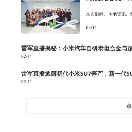
来自财经、本地资讯、
创作者、MCN机构负
02-11
委网信办、吴泾镇相关
雷军直播揭秘：小米汽车自研泰坦合金与超
02-11
雷军直播透露初代小米SU7停产，新一代S
02-11
点