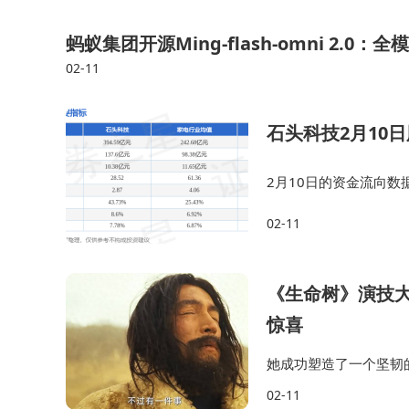
试超级物种、mini店等新业态，但均未能形成持
核心优势，但多元化探索消耗大量资源。当前转型
蚂蚁集团开源Ming-flash-omni 2
02-11
石头科技2月10日
2月10日的资金流向数据
净流出1594.08万元，
02-11
7%。通过逐…
《生命树》演技大
惊喜
她成功塑造了一个坚韧
而且在外形上也突破了
02-11