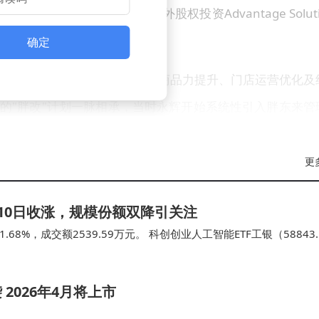
压力。值得注意的是，境外股权投资Advantage Soluti
为影响利润的特殊因素。
确定
年度主题定为"深耕之年"，聚焦商品力提升、门店运营优化及
动的"胖改"计划一脉相承，当时永辉开始系统性引入胖东来管
接任CEO后，明确提出用2-3年时间突破生存瓶颈，预计20
更
年三季度末，公司资产负债率攀升至88.96%，流动比率仅0
2月10日收涨，规模份额双降引关注
4亿元定增计划尚未进入实施阶段，资金链紧张状况亟待缓解。
.68%，成交额2539.59万元。 科创创业人工智能ETF工银（58843
科创创业人工…
较年初下跌2.61%，市值持续承压。
2026年4月将上市
业，曾凭借生鲜特色从区域市场突围。2010年上市后，先后