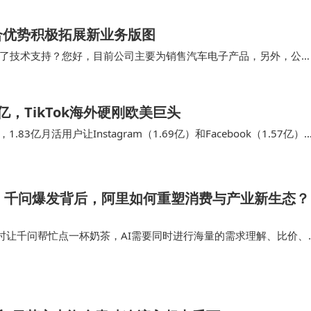
在演技上有所欠缺，但金巴…
合优势积极拓展新业务版图
了技术支持？您好，目前公司主要为销售汽车电子产品，另外，公
布局具有战略意义的新产品与新业务领域。通过充分利…
，TikTok海外硬刚欧美巨头
3亿月活用户让Instagram（1.69亿）和Facebook（1.57亿）
：千问爆发背后，阿里如何重塑消费与产业新生态？
时让千问帮忙点一杯奶茶，AI需要同时进行海量的需求理解、比价、
耗指数级增长，哪怕是扛住了多年双十一流量暴击的阿里，也开始感
千问完成越多送奶茶、…