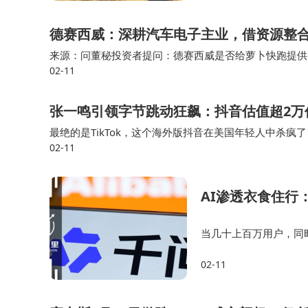
挑战。胡歌和杨紫或许
德赛西威：深耕汽车电子主业，借资源整
来源：问董秘投资者提问：德赛西威是否给萝卜快跑提供
02-11
在稳固核心主业根基的同时，积极把握市场机遇，前瞻性
张一鸣引领字节跳动狂飙：抖音估值超2万亿
最绝的是TikTok，这个海外版抖音在美国年轻人中杀疯了，1.8
02-11
瑟发抖。当TikTok把“短视频 算法”模式倒灌回美国，M…
AI渗透衣食住行
当几十上百万用户，同
付等复杂推演，算力消
02-11
吃力。 具体看阿里，