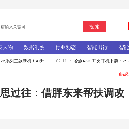
技人物
数据洞察
行业动态
智能出行
智
6系列三款新机！AI升
02-11
哈趣Ace1耳夹耳机来袭：299元
满
Fi音质，AI加持续航长达42小时
反思过往：借胖东来帮扶调改，