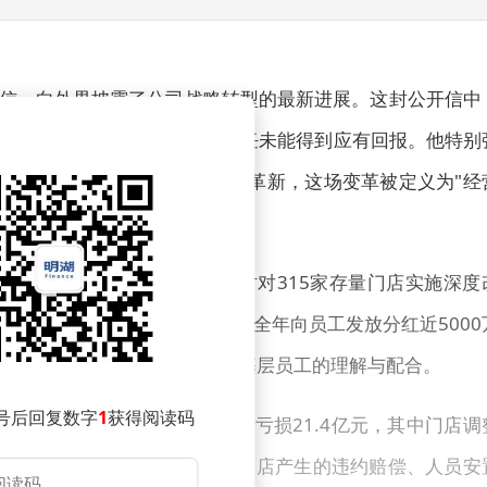
员信，向外界披露了公司战略转型的最新进展。这封公开信中
本质，导致员工付出与顾客信任未能得到应有回报。他特别
理层到一线员工的系统性思维革新，这场变革被定义为"经
累计关停381家低效门店，同时对315家存量门店实施深度
，企业首次实施利润分红制度，全年向员工发放分红近5000
举措，王守诚在信中特别感谢基层员工的理解与配合。
号后回复数字
1
获得阅读码
5年度业绩预告显示，公司预计亏损21.4亿元，其中门店调
修停业损失及一次性投入。关闭门店产生的违约赔偿、人员安