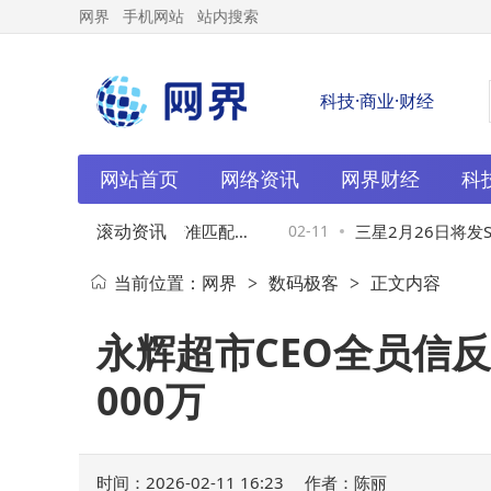
网界
手机网站
站内搜索
科技·商业·财经
网站首页
网络资讯
网界财经
科
滚动资讯
办公键盘深度测评：精准匹配场
02-11
三星2月26日将发S2
当前位置：
网界
数码极客
正文内容
>
>
效舒适办公新体验
级、影像提升亮点满
永辉超市CEO全员信
000万
时间：2026-02-11 16:23
作者：陈丽