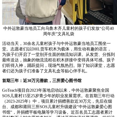
中外运敦豪当地员工向乌鲁木齐儿童村的孩子们发放“公司40
周年庆”文具礼袋
活动当天，30余名儿童村孩子与中外运敦豪当地员工围坐一
堂。志愿者们以DHL货车积木为载体，用生动有趣的语言，
为孩子们开启了一堂别开生面的物流知识课。从发货、分拣到
最终送达，抽象的物流流程在积木拼接中变得具体可感。孩子
们听得入神，踊跃提问，现场气氛热烈。除了知识课堂，志愿
者们还为孩子们准备了文具礼盒等贴心伴手礼。
首期三年：近30万元善款，三所爱心图书馆
GoTeach项目自2023年落地启动以来，中外运敦豪聚焦全国
SOS儿童村15至25岁青少年的职业发展需求。在首期三年行动
（2023-2025年）中，项目累计捐赠善款近30万元，先后在烟
台、成都和莆田三所SOS儿童村升级建设"中外运敦豪爱心图
书馆"，并捐赠平板电脑等学习设备。近百名员工志愿者累计