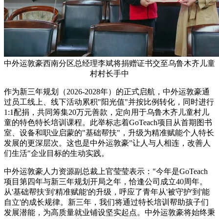
中外运敦豪西南分区总经理李斌将捐赠证书交至乌鲁木齐儿童
村村长手中
作为新三年规划（2026-2028年）的正式启航，中外运敦豪通
过员工线上、线下活动累积"阳光值"并按比例转化，同时进行
1:1配捐，共同筹集20万元善款，定向用于乌鲁木齐儿童村儿
童的特色特长培训课程。此举标志着GoTeach项目从首期图书
室、设备和职业启蒙的"基础帮扶"，升级为精准赋能个人特长
发展的更深层次。这也是中外运敦豪"让人与人相连，改善人
们生活"企业目标的生动实践。
中外运敦豪人力资源副总裁上官莹莹表示："今年是GoTeach
项目第四年与新三年规划开局之年，恰逢公司成立40周年。
从'基础帮扶'到'精准赋能'的升级，呼应了青年从'被守护'到'能
自立'的成长规律。新三年，我们将通过特长培训帮助孩子们
发展潜能，为高质量就业铺设坚实起点。中外运敦豪将始终秉