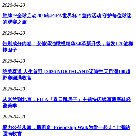
2026-04-20
胜牌™全球启动2026年FIFA世界杯™宣传活动 守护每位球迷
的观赛之旅
2026-04-20
告别成分内卷！安修泽油橄榄精华3.0革新升级，首发L70油橄
榄因子
2026-04-20
绝美赛道 人生首野 | 2026 NORTHLAND诺诗兰天目湖100越
野赛圆满收官
2026-04-20
从米兰到北京，FILA「春日跳房子」主题快闪续写薄底鞋轻
盈美学
2026-04-20
聚力公益步履，斯凯奇"Friendship Walk为爱一起走"上海站
圆满收官