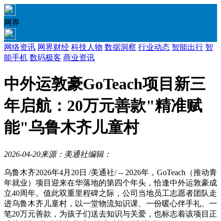
网界
网络资讯
网界财经
科技人物
数据洞察
行业动态
智能出行
智
能手机
数码极客
商业资讯
中外运敦豪GoTeach项目新三
年启航：20万元善款"精准赋
能"乌鲁木齐儿童村
2026-04-20
来源：美通社
编辑：
乌鲁木齐
2026年4月20日
/美通社/ -- 2026年，GoTeach（推动青
年就业）项目迎来在华落地的第四个年头，恰逢中外运敦豪成
立40周年。值此双重里程碑之际，公司当地员工志愿者团队走
进乌鲁木齐儿童村，以一堂物流知识课、一份暖心伴手礼、一
笔20万元善款，为孩子们送去知识与关爱，也标志着该项目正