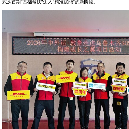
式从首期"基础帮扶"迈入"精准赋能"的新阶段。