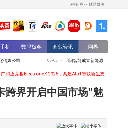
科技·商业·财经媒体
能手机
数码极客
商业资讯
网界
AMD 发布新款第二代 Versal Prime 系列器件：业界领先的标量计算能力，更小的尺寸规格
2026 SNEC PV+ 光宝再度前进上海国际太阳能光伏与智慧能源大会 聚焦光耦合先进隔离关键技术 全面布局新能源、高压电力系统与 AI 数据中心基础设施安全升级
再拓央国企版图 | 汇友相互成为中核长安2026-2027年度商业保险项目首席承保人
媒公司
06-03
明阳智能成立新能源公司，含风力发
官宣导师阵容，欧莱雅助科技女生亲手"做科学"
广和通亮相ElectroneX 2026，共建AIoT智联新生态
筑居理想，共赴美好｜2026 广州建博会"好房子+" 专题重磅启幕
迪泰克亮相FCVC，推出H35和H70高压加氢解决方案
卡跨界开启中国市场"魅
拓邦新能源携 Ecosolex 亮相 SNEC 2026，展示面向零碳园区的云储一体化解决方案
AIDIMM™&AILPBGA™新品首发！江波龙全栈端侧AI存储应用亮相COMPUTEX 2026
忆联再度中标中国移动SSD AVAP项目：三标段中标，双项夺魁，总容量第一
AMD 发布新款第二代 Versal Prime 系列器件：业界领先的标量计算能力，更小的尺寸规格
2026 SNEC PV+ 光宝再度前进上海国际太阳能光伏与智慧能源大会 聚焦光耦合先进隔离关键技术 全面布局新能源、高压电力系统与 AI 数据中心基础设施安全升级