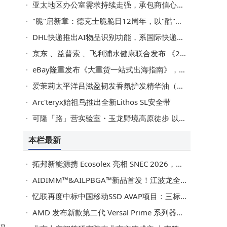
亚太地区办公室需求持续走强，承包商信心随之不断提升
"脆"启新章：德克士脆脆日12周年，以"酷"之名重塑炸鸡信仰
DHL快递推出AI物品识别功能，系国际快递行业首创
京东 、益普索 、飞利浦水健康联合发布 《2026 净饮行业趋势白皮书 》：家庭饮水迈入全屋系统化、全温域自由、情感链接化新时代
eBay隆重发布《大重货一站式出海指南》，六城联动开启跨境"重"时代
爱茉莉太平洋吕滋盈韧发香氛护发精华油（首尔落日香）全新上市
Arc'teryx始祖鸟推出全新Lithos SL安全带
可隆「路」营实验室・玉龙野境高原徒步 以专业践行无痕户外，共赴山野之约
本栏最新
拓邦新能源携 Ecosolex 亮相 SNEC 2026，展示面向零碳园区的云储一体化解决方案
AIDIMM™&AILPBGA™新品首发！江波龙全栈端侧AI存储应用亮相COMPUTEX 2026
忆联再度中标中国移动SSD AVAP项目：三标段中标，双项夺魁，总容量第一
AMD 发布新款第二代 Versal Prime 系列器件：业界领先的标量计算能力，更小的尺寸规格