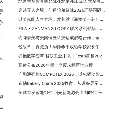
汉
北京太空智算研究院在北京亦庄成立 太空算力产业发展迈出关键一步
穿越无人之境，佳通轮胎征战2026环塔国际拉力赛
手
以美赋能人生赛场：欧莱雅《赢接美一刻》上海首映
条
FILA × ZANMANG LOOPY 联名系列登场，为日常穿搭注入情绪陪伴
，
壳牌挚美与美国恒昼科技达成战略合作，全方位布局汽车膜领域
锐改革、真减负！华师希平双语学校家长午餐会上，柯希平董事长交出六大"硬核答卷"
拥抱数字变革 智联工业未来 | Festo亮相2026 WOD制造业数智化博览会
产
高途公布2026年第一季度未经审计业绩
广和通亮相COMPUTEX 2026，以AI驱动智能连接新未来
布勒Bakery China 2026收官：从设备展示到全阶段赋能
，
全球首发智能组件 阳光新能源亮出划时代“王炸”
银
生