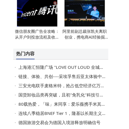
微信朋友圈广告全攻略：
阿里前副总裁张凯夫离职
从开户到投放流程及收费
创业，携电商AI经验掘
标准深度解析
金“市场模拟器”赛道
热门内容
上海港汇恒隆广场 "LOVE OUT LOUD 全城猎爱" 520特别活动启幕
链接、体验、共创----采埃孚售后亚太体验中心正式启幕
三安光电联手麦格米特，抢占低空经济亿万赛道先机
国货卸妆品类再突破，且初"免乳化"科技引领情绪护肤新趋势
80载热爱，「味」来同享：爱乐薇携手米其林星厨Pierre Gagnaire致敬匠心传承
连续八季稳居BNEF Tier 1，隆基以长期主义定义储能确定性
德国旅游交易会为德国入境游释放明确信号