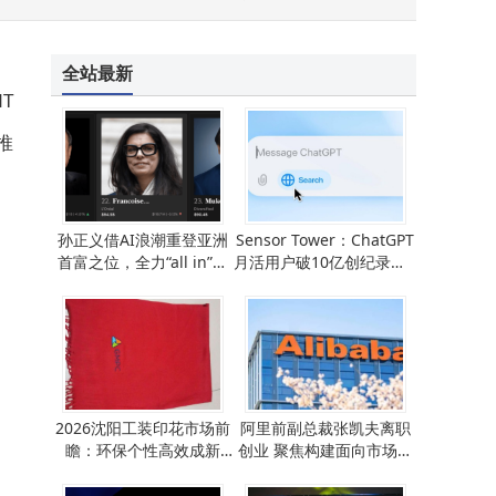
全站最新
T
推
孙正义借AI浪潮重登亚洲
Sensor Tower：ChatGPT
首富之位，全力“all in”超
月活用户破10亿创纪录，A
人工智能赛道
I领域竞争与机遇并存
2026沈阳工装印花市场前
阿里前副总裁张凯夫离职
瞻：环保个性高效成新
创业 聚焦构建面向市场世
宠，选对品牌是关键
界模型 曾掌舵淘宝行业