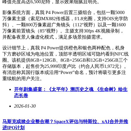
峰值亮度高达6,500尼特，显示效果细腻且明亮。
影像系统方面，真我 P4 Power后置三摄组合，包括一颗5000
万像素主摄（索尼IMX882传感器，f/1.8光圈，支持OIS光学防
抖）、一颗800万像素超广角镜头（112°视野）以及一颗1600
万像素前置镜头（85°视野）。主摄支持30fps 4K视频录制，
并配备夜景人像虚化模式，满足多场景拍摄需求。
设计细节上，真我 P4 Power提供橙色和银色两种配色，机身
下方磨砂区域为电池位置，顶部半透明区域可隐约看到NFC线
圈。该机提供8GB+128GB、8GB+256GB和12GB+256GB三个
存储版本，起售价为25,999印度卢比（约合人民币1,972元）。
有消息称其国行版本或沿用“Power”命名，预计将吸引更多注
重续航的用户关注。
开年剧集盛宴：《太平年》溯历史之魂 《生命树》绘生
态长卷
2026-01-30
马斯克或掀企业整合潮？SpaceX评估与特斯拉、xAI合并并推
进IPO计划