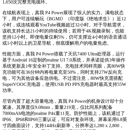
1,650次完整充电循环。
在续航表现上，真我 P4 Power展现了惊人的实力。满电状态
下，用户可连续畅玩《BGMI》（印度版《绝地求生》）近12
小时，或连续观看YouTube视频超过32小时。对于导航需求，
该机支持长达21小时的持续使用；若用于4K视频录制，也能
坚持12小时。即便电量仅剩5%，仍可支撑近4小时的语音通话
或1小时以上的卫星导航，彻底缓解用户的电量焦虑。
性能方面，真我 P4 Power搭载了天玑7400 Ultra处理器，运行
基于Android 16定制的realme UI 7.0系统，并承诺提供3年操作
系统更新及1年安全补丁支持。充电技术同样亮眼，其80W快
充功能可在36分钟内将电量充至50%，同时支持27W反向充
电，可为其他设备应急供电。不过需注意，80W快充需搭配
SuperVOOC充电器，使用USB PD PPS充电器时最高支持55W
功率。
尽管内置了超大容量电池，真我 P4 Power的机身设计却十分
紧凑。其厚度仅9.08mm，重量219克，仅比同系列配备
7000mAh电池的realme P4x重11克。防护性能上，该机通过了
IP66、IP68和IP69三重认证，可应对复杂环境。屏幕采用6.8英
寸四曲面设计，支持144Hz刷新率，分辨率达1,280 x 2,800，