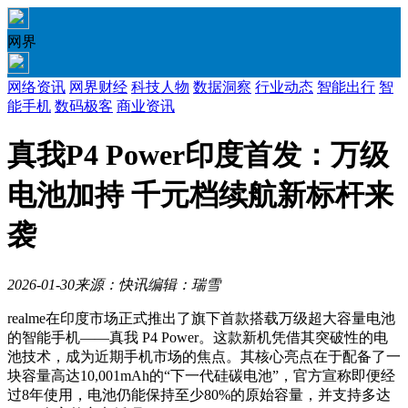
网界
网络资讯
网界财经
科技人物
数据洞察
行业动态
智能出行
智
能手机
数码极客
商业资讯
真我P4 Power印度首发：万级
电池加持 千元档续航新标杆来
袭
2026-01-30
来源：快讯
编辑：瑞雪
realme在印度市场正式推出了旗下首款搭载万级超大容量电池
的智能手机——真我 P4 Power。这款新机凭借其突破性的电
池技术，成为近期手机市场的焦点。其核心亮点在于配备了一
块容量高达10,001mAh的“下一代硅碳电池”，官方宣称即便经
过8年使用，电池仍能保持至少80%的原始容量，并支持多达