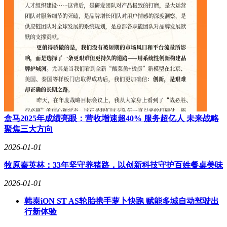
大学的技术虽然在实验室环境中表现出色，但在真实世界中的
稳定性还需进一步验证。量子中继器的研发仍在进行中——这
种设备类似于量子世界的“信号放大器”，对于扩展量子网络的
覆盖范围至关重要。
另一个挑战是标准化问题。目前全球有十几种不同的量子计算
平台，它们使用不同的物理系统实现量子比特，类似于互联网
早期互不兼容的网络协议。建立统一的量子通信协议将是一个
漫长而复杂的过程。尽管如此，普渡大学的突破无疑加速了量
子互联网的到来。研究团队表示，他们的下一个目标是在校园
内建立一个小型量子网络测试平台，连接多个实验室的量子设
盒马2025年成绩亮眼：营收增速超40% 服务超亿人 未来战略
备，为更大规模的部署提供数据支持。
聚焦三大方向
量子互联网的最终形态可能会彻底改变我们对“连接”的理解。
2026-01-01
在这个网络中，信息传递不再是简单的比特流动，而是量子态
的共享和转移。这可能会催生出目前难以想象的新应用，就像
牧原秦英林：33年坚守养猪路，以创新科技守护百姓餐桌美味
30年前的人们无法预见移动互联网会如何深刻改变生活。当被
问及这项技术何时能走向实用化时，研究团队给出了谨慎乐观
2026-01-01
的预测：5年内可能会看到城市范围内的量子网络试点，而10
韩泰iON ST AS轮胎携手萝卜快跑 赋能多城自动驾驶出
至15年后，跨洲量子链接可能成为现实。他们特别强调，与量
行新体验
子计算机不同，量子网络的部分组件和技术已经相对成熟，可
以逐步部署，而不需要等待整个系统的完全成熟。这一特点使