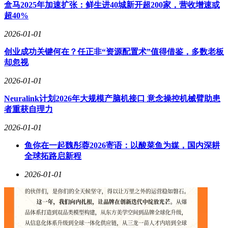
个量子节点，形成真正的量子网络。这类似于从只能两人通话
盒马2025年加速扩张：鲜生进40城新开超200家，营收增速或
的老式电话，进化到可以多方视频会议的现代通信系统。从物
超40%
理原理上看，该平台利用了量子纠缠的特性——通过建立纠缠
2026-01-01
的光子对，即使两个量子节点相隔遥远，也能建立直接的量子
关联，实现“心灵感应”般的信息传递。这种传递方式具有传统
创业成功关键何在？任正非“资源配置术”值得借鉴，多数老板
通信无法比拟的安全性，因为任何窃听行为都会改变量子信号
却忽视
的状态，从而被通信双方察觉。
2026-01-01
量子互联网的建成将带来通信安全的革命性升级。基于量子密
钥分发的加密技术将使现有密码学方法过时，创造出理论上绝
Neuralink计划2026年大规模产脑机接口 意念操控机械臂助患
对安全的通信网络。这种安全性的基础是量子力学的基本原
者重获自理力
理：观测行为本身会改变量子态，因此任何窃听都会留下痕
2026-01-01
迹。在分布式量子计算领域，这项技术将使全球的量子计算机
资源能够被整合利用。例如，位于不同城市的量子计算机可以
鱼你在一起魏彤蓉2026寄语：以酸菜鱼为媒，国内深耕
协同工作，共同解决复杂问题，如新药分子设计或气候变化模
全球拓路启新程
拟，其计算能力将远超任何单一设备。
2026-01-01
精密测量是量子互联网的另一个重要应用方向。通过连接多个
量子传感器，科学家可以构建前所未有的测量网络，用于监测
地壳的微小运动或探测暗物质的踪迹。这些应用在传统技术框
架下几乎无法实现。然而，尽管前景广阔，量子互联网的完全
实现仍面临诸多挑战。目前，量子连接的距离仍然有限，普渡