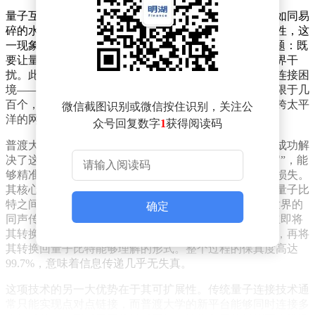
量子互联网的核心挑战在于量子态的脆弱性。量子比特如同易
碎的水晶，任何微小的环境扰动都会导致其失去量子特性，这
一现象被称为“量子退相干”。科学家们长期面临一个难题：既
要让量子比特之间能够交换信息，又要确保它们免受外界干
扰。此前，量子计算机的规模难以扩大，正是因为这种连接困
境——即使是最先进的设备，其内部量子比特数量也仅限于几
百个，而要将它们连接成网络，难度堪比用蛛丝编织横跨太平
微信截图识别或微信按住识别，关注公
洋的网。
众号回复数字
1
获得阅读码
普渡大学的研究团队通过设计一种革命性的量子接口，成功解
决了这一难题。该接口如同一位精通量子语言的“翻译官”，能
够精准捕捉、转换并传递量子信息，且几乎不造成任何损失。
其核心是一种特殊设计的微腔结构，大幅提升了光子与量子比
特之间的交互效率。研究人员将这一过程比喻为“量子世界的
确定
同声传译系统”：当一个量子比特发出信息时，接口会立即将
其转换为适合在光纤中传播的光子信号；到达目的地后，再将
其转换回量子比特能够理解的形式。整个过程的保真度高达
99.7%，意味着信息传递几乎无失真。
这项技术的另一大优势在于其可扩展性。传统量子连接技术通
常只能实现点对点链接，而普渡大学的新平台能够同时连接多