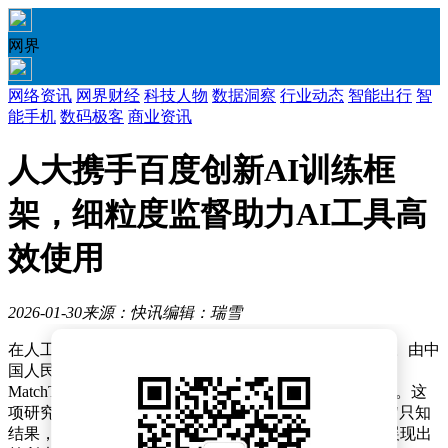
网界
网络资讯
网界财经
科技人物
数据洞察
行业动态
智能出行
智
能手机
数码极客
商业资讯
人大携手百度创新AI训练框
架，细粒度监督助力AI工具高
效使用
2026-01-30
来源：快讯
编辑：瑞雪
在人工智能训练领域，一项突破性成果正引发广泛关注。由中
国人民大学高瓴人工智能学院与百度公司联合研发的
MatchTIR框架，为提升AI工具使用能力开辟了全新路径。这
项研究通过创新性的评估机制，解决了传统训练方法中"只知
结果，不察过程"的核心痛点，让AI在复杂任务处理中展现出