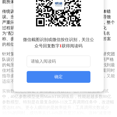
前所未有的精准度与效率。
传统训练方式如同教师批改作业仅给总分，无法指出具体错
误。当AI执行多步骤工具调用任务时，这种模糊反馈会导致
严重问题：即使中间步骤存在错误，只要最终结果正确，整个
过程就会被错误强化。研究团队通过将工具使用评估转化
为"配对游戏"，创造性地解决了这一难题。系统会从工具名
称、参数名称、参数内容三个维度，计算AI调用与标准答案
微信截图识别或微信按住识别，关注公
的相似度，形成0-1分的精确评分。
众号回复数字
1
获得阅读码
针对复杂任务中预测序列与标准答案长度不一的挑战，研究团
队设计了"硬分配"与"软分配"两种匹配策略。硬分配采用严格
的匈牙利算法实现一对一匹配，确保每个工具调用都能找到最
佳对应；软分配则基于最优传输理论，允许一个标准答案同时
指导多个相近预测。这种双重机制既能保证评估准确性，又能
确定
适应不同场景需求，为AI提供细致入微的反馈信号。
实验数据充分验证了新框架的有效性。在FTRL数据集测试
中，40亿参数模型使用MatchTIR训练后，性能超越多数80亿
参数模型。特别是在最复杂的8-11次工具调用任务中，改进幅
度达81.6%。更令人瞩目的是效率提升：工具调用次数减少
10.5%的同时，成功率从15.44%跃升至27.83%。这种"减量增