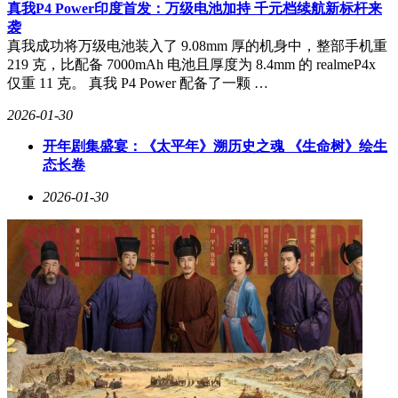
效"的表现，证明精细化训练比单纯扩大模型规模更具价值。
真我P4 Power印度首发：万级电池加持 千元档续航新标杆来
袭
双层优势评估机制是该框架的另一大创新。系统同时从轨迹层
真我成功将万级电池装入了 9.08mm 厚的机身中，整部手机重
面（整体过程质量）和轮次层面（单个步骤贡献）进行评估，
219 克，比配备 7000mAh 电池且厚度为 8.4mm 的 realmeP4x
采用折扣累积奖励模型考虑长远影响。这种设计让AI既能关
仅重 11 克。 真我 P4 Power 配备了一颗 …
注最终目标，又能优化每个具体操作。就像优秀棋手既谋划全
局又精算每步，训练出的模型展现出更强的策略性和前瞻性。
2026-01-30
参数优化研究揭示了多个关键发现：惩罚强度需在精确度与召
开年剧集盛宴：《太平年》溯历史之魂 《生命树》绘生
回率间取得平衡；折扣因子设为0.9时性能最佳，凸显工具使
态长卷
用的长程依赖特性；硬分配策略在多数场景优于软分配，反映
2026-01-30
工具调用对精确性的严苛要求。这些发现为实际应用提供了重
要指导，帮助开发者根据具体需求调整训练参数。
该成果的应用前景十分广阔。在智能助手领域，经过
MatchTIR训练的AI能更精准地调用各类API，减少试错过程；
自动化办公场景中，可协调使用电子表格、项目管理等工具完
成复杂流程；科研辅助系统能够自动选择分析工具进行数据处
理；教育技术领域则可开发出更智能的个性化学习系统。这些
应用将显著提升AI服务的可靠性与用户体验。
这项研究标志着AI训练方法从"粗放式"向"精细化"的重要转
变。通过聚焦工具使用过程的质量评估，研究团队证明了提供