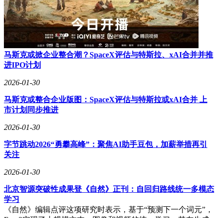
精确反馈比增加模型规模或训练数据更为有效。随着技术不断
完善，AI在复杂任务处理能力上的突破将带来更多可能性，
为人类社会创造更大价值。
马斯克或掀企业整合潮？SpaceX评估与特斯拉、xAI合并并推
进IPO计划
2026-01-30
马斯克或整合企业版图：SpaceX评估与特斯拉或xAI合并 上
市计划同步推进
2026-01-30
字节跳动2026“勇攀高峰”：聚焦AI助手豆包，加薪举措再引
关注
2026-01-30
北京智源突破性成果登《自然》正刊：自回归路线统一多模态
学习
《自然》编辑点评这项研究时表示，基于“预测下一个词元”，