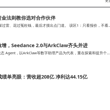
更
黄金法则教你选对合作伙伴
踩过雷、花过冤枉钱，最后才摸出点门道。 误区1：只看报价，不看
多公司给你看的案例，可能是他们唯一能拿出手…
eedance 2.0与ArkClaw齐头并进
态 Agent，以ArkClaw等数字助理产品为代表，重在探索和提升个
可实现AI最佳实…
成绩单亮眼：营收超208亿 净利达44.15亿