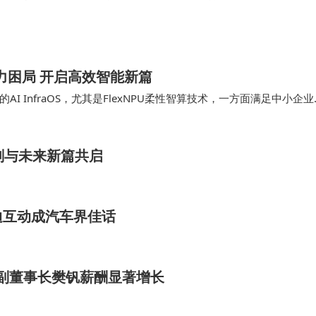
市场能力和空间？ Q: 视频大模型现在都好像在服务内容创作，它
有必然的联系吗…
算力困局 开启高效智能新篇
 InfraOS，尤其是FlexNPU柔性智算技术，一方面满足中小企业
利用率。 大模型推理方面…
刻与未来新篇共启
迪互动成汽车界佳话
与副董事长樊钒薪酬显著增长