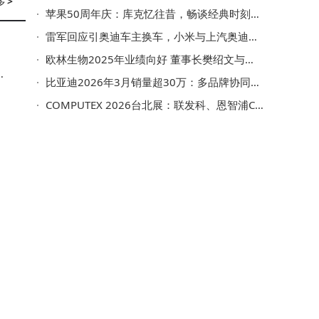
多
>
苹果50周年庆：库克忆往昔，畅谈经典时刻与未来新篇共启
雷军回应引奥迪车主换车，小米与上汽奥迪互动成汽车界佳话
欧林生物2025年业绩向好 董事长樊绍文与副董事长樊钒薪酬显著增长
效
比亚迪2026年3月销量超30万：多品牌协同发力，海外市场与技术创新双突破
COMPUTEX 2026台北展：联发科、恩智浦CEO将分享AI前沿洞察与未来展望
人