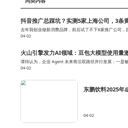
同类内容
抖音推广总踩坑？实测5家上海公司，3条
去年我创业做新消费品牌，前后试了不下8家推广公司，
04-02
果我第一家合作的公司报价最低，一个月只要2万。 很
火山引擎发力AI领域：豆包大模型使用量激增，S
谭待认为，企业 Agent 未来将沿双路径并行发展：一是敏
04-02
生产力，是企业的创新试验场；二是稳态 Agent， 企业
东鹏饮料2025年
04-02