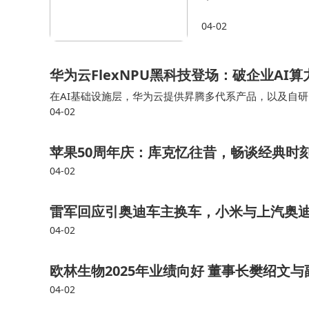
类模型，你怎么判断它的
04-02
物理AI和世界大模型，
华为云FlexNPU黑科技登场：破企业AI
在AI基础设施层，华为云提供昇腾多代系产品，以及自研的AI
04-02
模型训练场景，另一方面通过弹性调度能够大幅提升资源
苹果50周年庆：库克忆往昔，畅谈经典时
04-02
雷军回应引奥迪车主换车，小米与上汽奥
04-02
欧林生物2025年业绩向好 董事长樊绍文
04-02