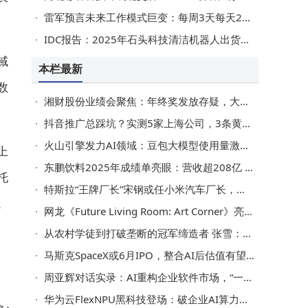
雷军预言未来工作模式巨变：每周3天每天2小时，AI引领就业市场新变革
IDC报告：2025年石头科技清洁机器人出货580万台，稳坐全球扫地机市场头把交椅
域
本栏最新
数
湘财股份业绩会聚焦：年终奖发放存疑，大智慧收购进展几何？
抖音推广总踩坑？实测5家上海公司，3条黄金法则教你选对合作伙伴
火山引擎发力AI领域：豆包大模型使用量激增，Seedance 2.0与ArkClaw齐头并进
上
东鹏饮料2025年成绩单亮眼：营收超208亿 净利达44.15亿
托
特斯拉“王牌厂长”宋钢或任小米汽车厂长，助力小米冲刺2026年交付目标
。
网龙《Future Living Room: Art Corner》亮相巴塞尔，数字技术让艺术融入生活日常
从农村学徒到打破垄断的冠军缔造者 张雪：摩托车是毕生工艺追求
马斯克SpaceX或6月IPO，整合AI后估值有望飙升至1.75万亿美元
周亚辉对话实录：AI重构企业软件市场，“一人公司”OS成未来新趋势
华为云FlexNPU黑科技登场：破企业AI算力困局 开启高效智能新篇