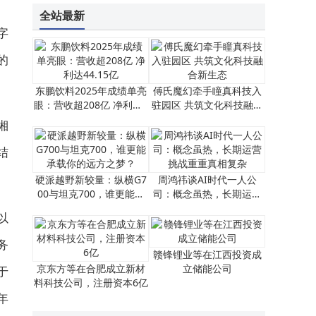
全站最新
字
的
东鹏饮料2025年成绩单亮
傅氏魔幻牵手瞳真科技入
眼：营收超208亿 净利达4
驻园区 共筑文化科技融合
4.15亿
新生态
湘
结
硬派越野新较量：纵横G7
周鸿祎谈AI时代一人公
00与坦克700，谁更能承
司：概念虽热，长期运营
载你的远方之梦？
挑战重重真相复杂
以
务
赣锋锂业等在江西投资成
京东方等在合肥成立新材
立储能公司
于
料科技公司，注册资本6亿
年