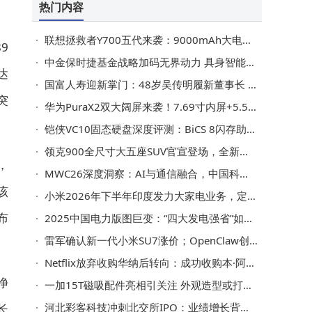
热门内容
联想拯救者Y700五代来袭：9000mAh大电池配骁龙8E5，游戏平板新选择？
9
中金保时捷基金战略加码无界动力 具身智能赛道迎来产业资本新动能
达
国富人寿迎新掌门：48岁吴传明履新董事长 曾任职广西监管局要职
突
华为PuraX2双大阔屏来袭！7.69寸内屏+5.5寸外屏，提前半年狙击iPhone Fold
铠侠VC10固态硬盘深度评测：BiCS 8闪存助力，性能与低温完美平衡
领克900全尺寸大五座SUV官宣登场，全新日冕金车色引领新潮流
，
MWC26深度洞察：AI与通信融合，中国科技引领全球智能新未来
该
小米2026年下半年印度发力大家电业务，定制产品适配本土需求待亮相
布
2025中国电力版图巨变：“四大发电强省”如何为AI时代注入澎湃动能？
雷军确认新一代小米SU7涨价；OpenClaw创始人盼百度助力开发
Netflix放弃收购华纳后转向：成功收购本·阿弗莱克AI影视技术公司InterPositive
净
一加15T磁吸配件亮相引关注 外观造型或打破横向大矩阵传闻？
河北彩客科技冲刺北交所IPO：业绩增长背后关联采购引关注
长