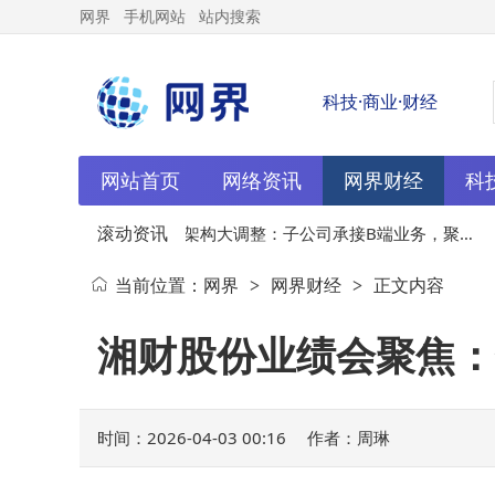
网界
手机网站
站内搜索
科技·商业·财经
网站首页
网络资讯
网界财经
科
滚动资讯
局，
04-02
智谱架构大调整：子公司承接B端业务，聚焦
0
当前位置：
网界
网界财经
正文内容
>
>
基模能否再创辉煌？
湘财股份业绩会聚焦：
时间：2026-04-03 00:16
作者：周琳