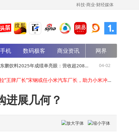
科技·商业·财经媒体
能手机
数码极客
商业资讯
网界
雷军回应引奥迪车主换车，小米与上汽奥迪互动成汽车界佳话
火山引擎发力AI领域：豆包大模型使用量激增，Seedance 2.0与ArkClaw齐头并进
东鹏饮料2025年成绩单亮眼：营收超208亿 净利达44.15亿
鹏饮料2025年成绩单亮眼：营收超208亿
04-02
特斯拉“王牌
特斯拉“王牌厂长”宋钢或任小米汽车厂长，助力小米冲刺2026年交付目标
网龙《Future Living Room: Art Corner》亮相巴塞尔，数字技术让艺术融入生活日常
利达44.15亿
力小米冲刺2
从农村学徒到打破垄断的冠军缔造者 张雪：摩托车是毕生工艺追求
马斯克SpaceX或6月IPO，整合AI后估值有望飙升至1.75万亿美元
购进展几何？
周亚辉对话实录：AI重构企业软件市场，“一人公司”OS成未来新趋势
华为云FlexNPU黑科技登场：破企业AI算力困局 开启高效智能新篇
苹果50周年庆：库克忆往昔，畅谈经典时刻与未来新篇共启
雷军回应引奥迪车主换车，小米与上汽奥迪互动成汽车界佳话
火山引擎发力AI领域：豆包大模型使用量激增，Seedance 2.0与ArkClaw齐头并进