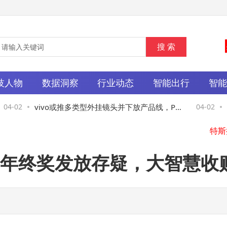
技人物
数据洞察
行业动态
智能出行
智
4-02
vivo或推多类型外挂镜头并下放产品线，Poc
04-02
东
ket Q3发布将与X500系列联动
净
年终奖发放存疑，大智慧收