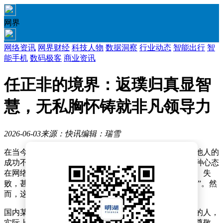
网界
网络资讯
网界财经
科技人物
数据洞察
行业动态
智能出行
智
能手机
数码极客
商业资讯
任正非的境界：返璞归真显智
慧，无私胸怀铸就非凡领导力
2026-06-03
来源：快讯
编辑：瑞雪
在当今社会，总有一些人习惯于对他人评头论足，认为他人的
成功不过是运气使然，自己若有机会定能做得更好。这种心态
在网络上尤为常见，一些人热衷于议论他人是非、缺点、失
败，甚至将他人贬低为“草台班子”，以彰显自己的“高明”。然
而，这种短视和狭隘，往往暴露了他们自身的局限。
国内某知名企业家曾直言，那些事业成就远不及任正非的人，
实际上并没有资格评价他。这种态度不仅是对任正非的尊敬，