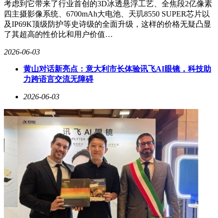
考虑到它带来了行业首创的3D冰透悬浮工艺、全焦段2亿像素
大，而人则画得渺小。这体现了古人的敬畏心，他们明白人是
四主摄影像系统、6700mAh大电池、天玑8550 SUPER芯片以
渺小的，是天地自然的一部分。而肤浅的人，却总是把自己摆
及IP69K顶级防护等史诗级的全面升级，这样的价格无疑凸显
在宇宙的中心，自以为高明，容易犯下“蚂蚁缘槐夸大国，蚍
了其超高的性价比和用户价值…
蜉撼树谈何易”的错误。
2026-06-03
见不得人好，见不得人高明，这就是小人之心。《一代宗师》
中有句台词：“一个人要往远处看，过了山，眼界就开阔
黄山对话新亮点：意大利市长体验讯飞AI眼镜，科技助
了。”这句话深刻揭示了平庸之辈的狭隘和认知局限。他们往
力跨语言交流无障碍
往只能看到眼前的一点利益，却无法看到更广阔的天地。
2026-06-03
任正非的成功，不仅仅在于他的商业智慧，更在于他的思想境
界。他深知，一个人的力量是有限的，只有融入集体，才能发
挥最大的作用。他能够将个人的个性融入集体的共性，带动大
家形成协作组织，形成翻江倒海的伟大力量。这种境界，是许
多老板难以企及的。
现在很多人提到任正非，就会想到“财散人聚”。然而，这其实
是对任正非的误解。他分钱的高明之处，在于能够把钱分好，
让集体劳动创造的财富得到合理的分配。他自己并没有多少钱
去分配，他的无私在于公平公正，不亲不疏，赏罚分明，杀伐
果断。