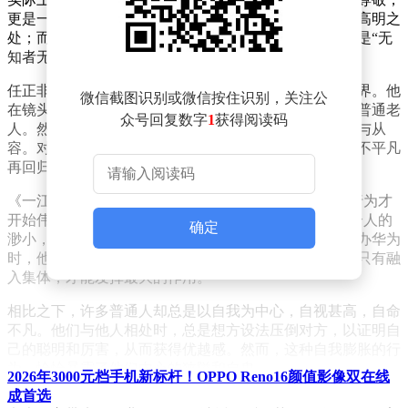
更是一种高明的见识。真正的高手，才能体会到他人的高明之
处；而普通人，往往因为看不懂而觉得不过如此。这正是“无
知者无畏”的写照。
任正非，这位华为的创始人，早已达到了返璞归真的境界。他
微信截图识别或微信按住识别，关注公
在镜头前和日常生活中，都显得平易近人，如同身边的普通老
众号回复数字
1
获得阅读码
人。然而，这种普通背后，是经历过惊涛骇浪后的平静与从
容。对于普通人而言，从平凡到不平凡已属不易，而从不平凡
再回归平凡，更是难以理解和感受。
《一江春水向东流》中有句话：“人感知自己的渺小，行为才
开始伟大。”这句话用在任正非身上恰如其分。他深知个人的
确定
渺小，明白组织的力量和众人的力量才是无穷的。在创办华为
时，他就领悟到，个人在历史长河中只是渺小的存在，只有融
入集体，才能发挥最大的作用。
相比之下，许多普通人却总是以自我为中心，自视甚高，自命
不凡。他们与他人相处时，总是想方设法压倒对方，以证明自
己的聪明和厉害，从而获得优越感。然而，这种自我膨胀的行
为，恰恰暴露了他们内心的狭隘和自卑。
2026年3000元档手机新标杆！OPPO Reno16颜值影像双在线
成首选
古人作画，强调天人合一的境界，将天、云、山、水画得宏