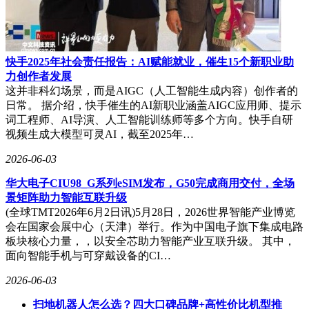
一个领导者如果真的无私起来，就容易正大光明，做判断和决
策时也会更加明智。而且，只有战胜自己的自私和狭隘，才能
让别人心悦诚服。从这点来说，许多老板与任正非之间确实存
在天壤之别。
快手2025年社会责任报告：AI赋能就业，催生15个新职业助
我们学习任正非，不仅仅是学习他的成功经验和方法，更是学
力创作者发展
习他的思想境界和思维方式。他的成功，是一种思维方式的胜
这并非科幻场景，而是AIGC（人工智能生成内容）创作者的
利，是一种超越自我、融入集体的境界的体现。这种境界，值
日常。 据介绍，快手催生的AI新职业涵盖AIGC应用师、提示
得我们每个人去追求和学习。
词工程师、AI导演、人工智能训练师等多个方向。快手自研
视频生成大模型可灵AI，截至2025年…
2026-06-03
华大电子CIU98_G系列eSIM发布，G50完成商用交付，全场
景矩阵助力智能互联升级
(全球TMT2026年6月2日讯)5月28日，2026世界智能产业博览
会在国家会展中心（天津）举行。作为中国电子旗下集成电路
板块核心力量，，以安全芯助力智能产业互联升级。 其中，
面向智能手机与可穿戴设备的CI…
2026-06-03
扫地机器人怎么选？四大口碑品牌+高性价比机型推