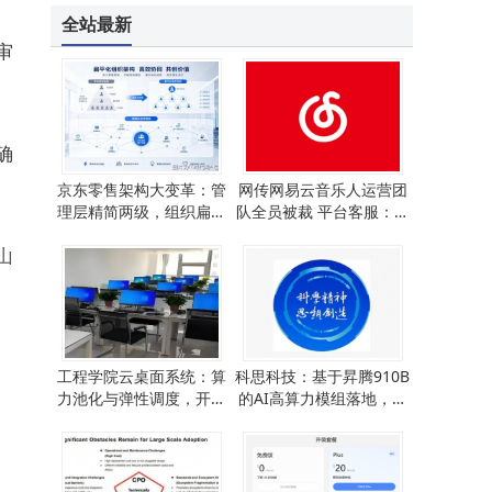
全站最新
审
确
京东零售架构大变革：管
网传网易云音乐人运营团
理层精简两级，组织扁平
队全员被裁 平台客服：系
化迈出新步伐
部分外包岗位正常调整
山
工程学院云桌面系统：算
科思科技：基于昇腾910B
力池化与弹性调度，开启
的AI高算力模组落地，自
高效教学新模式
组网优势凸显适配多场景