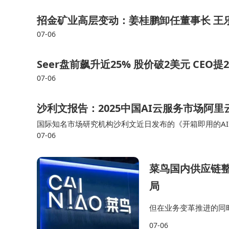
招金矿业高层变动：姜桂鹏卸任董事长 王
07-06
Seer盘前飙升近25% 股价破2美元 CEO
07-06
沙利文报告：2025中国AI云服务市场阿里
国际知名市场研究机构沙利文近日发布的《开箱即用的AI云
07-06
场正经历深刻变革。2025年，中国IaaS、PaaS、Ma
占据40.1%的市场份额，领先优势显著，其收入规模超
菜鸟国内供应链
局
但在业务变革推进的同时
变革的张勇正式卸任阿
07-06