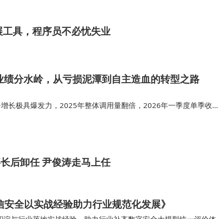
展工具，程序员不必忧失业
5业绩分水岭，从亏损泥潭到自主造血的转型之路
务增长极具爆发力，2025年整体调用量翻倍，2026年一季度单季收
直观反映市场对商汤算力、大模型服务的刚需。 这套战略已经落地兑
能企业拿到头部资…
事长后卸任 尹俊涛走马上任
信安全以实战经验助力行业规范化发展》