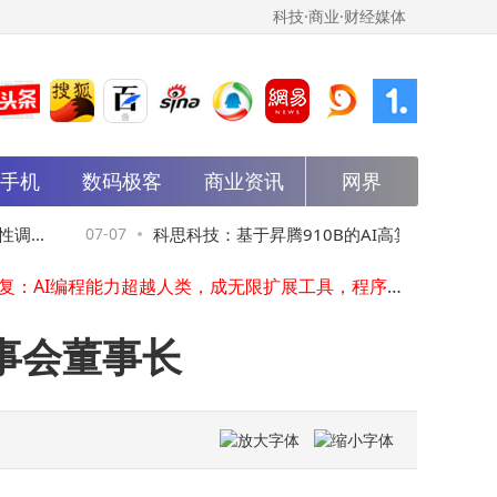
科技·商业·财经媒体
能手机
数码极客
商业资讯
网界
AI驱动产业变革：智能工业化时代来临，新核心资产重塑资本新版图
同程旅行拟收购嘀嗒出行 嘀嗒加速股权激励归属并派发特别股息
小米小爱同学架构大调整：端侧能力下放业务线 原负责人转战机器人领域
调
07-07
科思科技：基于昇腾910B的AI高算力模组落
0
马斯克AI战略再升级：xAI更名SpaceXAI，加速太空与AI深度融合布局
李开复：AI编程能力超越人类，成无限扩展工具，程序员不必忧失业
地，自组网优势凸显适配多场景
商汤科技：2025业绩分水岭，从亏损泥潭到自主造血的转型之路
天科合达IPO前高层变动：杨建短暂任董事长后卸任 尹俊涛走马上任
事会董事长
《数字安全大模型应用成熟度标准发布 亚信安全以实战经验助力行业规范化发展》
科技巨头“拆家”潮起：聚焦新业务，估值攀升背后机遇与挑战并存
石头科技回购计划完成：股价上扬，主力资金看好，未来发展潜力可期
AI驱动产业变革：智能工业化时代来临，新核心资产重塑资本新版图
同程旅行拟收购嘀嗒出行 嘀嗒加速股权激励归属并派发特别股息