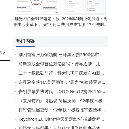
硅光闭门会31席落定：数
2026年AI商业化加速：免
据中心变革下，“光”为何成
费用户成“负担”？付费时代
关键变量？
如何破局？
热门内容
多
>
潮州首富张万镇领航 三环集团携2500亿市值冲刺港股谋全球新篇
马斯克成全球首位万亿富翁：跨界逐梦，用偏执果敢书写时代传奇篇章
二十七载砥砺前行，科大讯飞司庆发布AI新成果，布局四大前沿领域
东昇聚变获1亿美元融资，“晨光”实验装置建设加速推进聚变技术落地
告别屏幕妥协时代！iQOO Neo12携2K 165Hz屏登场，185Hz调校在路上
《置身钉内》引热议 阿里换帅：92年技术极客陈宇森接任钉钉CEO
钉钉管理层变动：92年技术极客陈宇森接棒CEO，成阿里最年轻事业部掌舵人
Keychron Z6 Ultra“桃夭限定款”机械键盘登场，甜美设计搭配超强性能，售价769元
职场学习好帮手！三款科大讯飞智能办公本，高性价比之选来袭