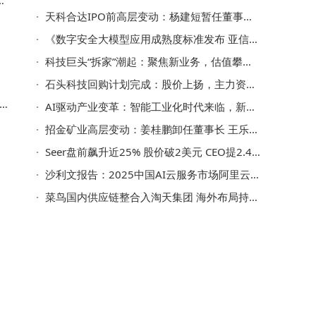
系
天科合达IPO前高层变动：杨建短暂任董事长后卸任 尹俊涛走马上任
《数字安全大模型应用成熟度标准发布 亚信安全以实战经验助力行业规范化发展》
科技巨头“拆家”潮起：聚焦新业务，估值攀升背后机遇与挑战并存
石头科技回购计划完成：股价上扬，主力资金看好，未来发展潜力可期
AI驱动产业变革：智能工业化时代来临，新核心资产重塑资本新版图
招金矿业高层变动：姜桂鹏卸任董事长 王乐译接棒开启新篇章
Seer盘前飙升近25% 股价破2美元 CEO提2.45美元/股收购要约引关注
沙利文报告：2025中国AI云服务市场阿里云领跑
菜鸟国内供应链整合入淘天集团 海外布局持续发力形成内外分治新格局
回