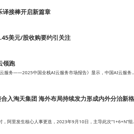
乐译接棒开启新篇章
提2.45美元/股收购要约引关注
云领跑
服务——2025中国全栈AI云服务市场报告》显示，中国AI云服务
aS三大领域的市场规模总和达到595.9亿元，其中阿里云以239亿元的收
过第二至第四名厂商的总和。
整合入淘天集团 海外布局持续发力形成内外分治新
，阿里发生核心人事更迭，2023年9月10日，主导此次“1+6+N”组
里巴巴集团董事会主席兼CEO，由蔡崇信接任董事会主席、吴泳铭接