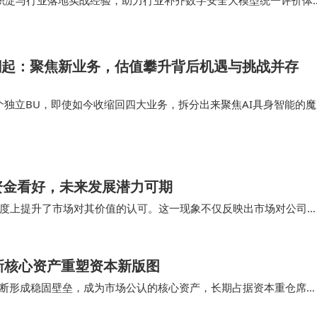
术积淀与行业落地实战经验，助力行业补齐数字安全大模型统一评价体
化体系与自研 AI 安全能力，持续为…
潮起：聚焦新业务，估值攀升背后机遇与挑战并存
个独立BU，即使如今收缩回四大业务，拆分出来聚焦AI具身智能的魔
的重要押注。 把最有想象空间的业务拆走了，母体剩下的大都是增长
本和人才的吸引力会…
资金看好，未来发展潜力可期
度上提升了市场对其价值的认可。这一现象不仅反映出市场对公司
的看好。随着回购的圆满收官，市场对其未来发展的期…
新核心资产重塑资本新版图
垄断形成稳固壁垒，成为市场公认的核心资产，长期占据资本重仓席
设施、半导体核心产业、高端智能制造、配套…