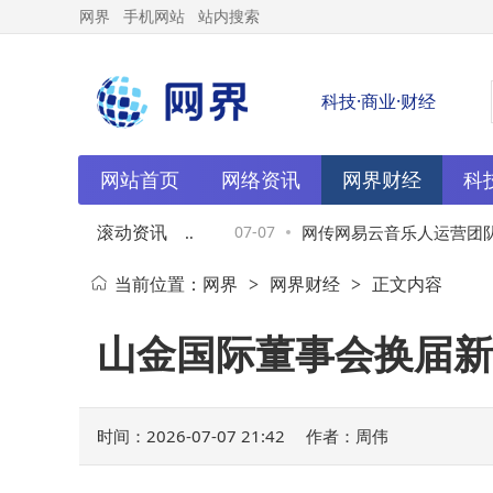
网界
手机网站
站内搜索
科技·商业·财经
网站首页
网络资讯
网界财经
科
滚动资讯
革：管理层精简两级，组
07-07
网传网易云音乐人运营团队全
当前位置：
网界
网界财经
正文内容
>
>
伐
服：系部分外包岗位正常调
山金国际董事会换届新
时间：2026-07-07 21:42
作者：周伟