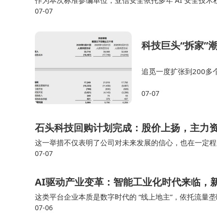
作为本次标准参编单位，亚信安全依托多年 AI 安全技
07-07
短板，为 AI安全产业规范化发展提供有力支撑。依托标准
科技巨头“拆家”
追觅一度扩张到200多
法原子，依旧是追觅系
07-07
放缓的成熟业务，对资
石头科技回购计划完成：股价上扬，主力
这一举措不仅表明了公司对未来发展的信心，也在一定程
07-07
购计划的积极反应，也显示出投资者对石头科技未来发展
AI驱动产业变革：智能工业化时代来临，
这类平台企业本质是数字时代的 “线上地主”，依托流量
07-06
位。 当下资金已经明确 聚焦六大主线，分别是AI基础