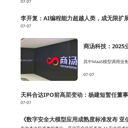
07-07
李开复：AI编程能力超越人类，成无限扩
07-07
商汤科技：202
其中MaaS模型调用业
已达到去年全年四成，
07-07
现成果：孵化的具身智
天科合达IPO前高层变动：杨建短暂任董
07-07
《数字安全大模型应用成熟度标准发布 亚