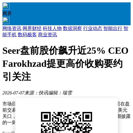
网界
网络资讯
网界财经
科技人物
数据洞察
行业动态
智能出行
智
能手机
数码极客
商业资讯
Seer盘前股价飙升近25% CEO
Farokhzad提更高价收购要约
引关注
2026-07-07
来源：快讯
编辑：瑞雪
市场目光再度聚焦Seer（SEER.US），这家生物科技公司在盘
前交易时段掀起波澜，股价大幅拉升近25%，一举突破2美元
关口，展现出强劲的上涨势头。此次股价异动与公司近期披露
的一则重大消息密切相关。