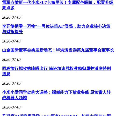
雷军点赞新一代小米SU7卡布里蓝！专属配色吸睛，配置升级
亮点多
2026-07-07
李开复携零一万物“一号位决策AI”登场，助力企业核心决策
与财报提升
2026-07-07
山金国际董事会换届新动态：毕洪涛当选第九届董事会董事长
2026-07-07
同程旅行拟收购嘀嗒出行 嘀嗒加速股权激励归属并派发特别
股息
2026-07-07
小米小爱同学架构大调整：端侧能力下放业务线 原负责人转
战机器人领域
2026-07-07