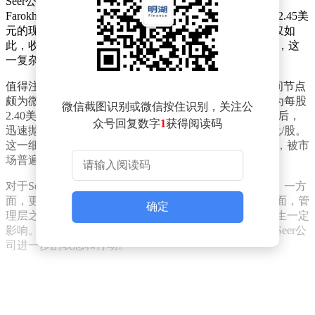
Seer公司对外宣布，收到了首席执行官兼董事长Omid
Farokhzad抛出的非约束性收购要约。该要约计划以每股2.45美
元的现金价格，收购公司全部已发行的A类普通股。不仅如
此，收购方案还附加了两项独立的或有价值权（CVR），这
一复杂的交易结构引发了市场的广泛关注。
值得注意的是，Omid Farokhzad此次提出收购方案的时间节点
颇为微妙。此前，Radoff财团曾发出收购要约，其报价为每股
微信截图识别或微信按住识别，关注公
2.40美元。而Omid Farokhzad选择在Radoff财团要约到期后，
众号回复数字
1
获得阅读码
迅速抛出自己的方案，且报价较Radoff财团高出0.05美元/股。
这一细微的价格差异，在资本市场上却引发了轩然大波，被市
场普遍解读为管理层对公司控制权的直接争夺。
对于Seer公司而言，这场控制权争夺战无疑充满了变数。一方
面，更高的报价或许能为股东带来更多的利益；另一方面，管
确定
理层之间的争夺也可能对公司的日常运营和战略规划产生一定
影响。市场各方都在密切关注着事件的后续发展，等待Seer公
司进一步的表态和行动。