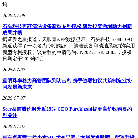
均…
2026-07-08
石头科技再获清洁设备新型专利授权 研发投资激增助力创新
成果井喷
据证券之星报道，天眼查APP数据显示，石头科技（688169）
新近获得了一项名为“清洁组件、清洁设备和清洁系统”的实用
新型专利授权。该专利的申请号为CN202521283088.2，授权
日期定于2026年7月…
2026-07-07
董明珠率格力高管团队到访吉利 携手签署协议共筑制造业协
同发展新未来
2026-07-07
Seer盘前股价飙升近25% CEO Farokhzad提更高价收购要约
引关注
2026-07-07
雷军点赞新一代小米SU7卡布里蓝！专属配色吸睛，配置升级