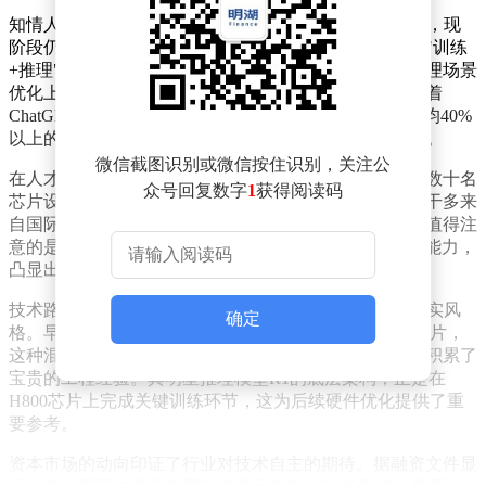
知情人士证实，DeepSeek的芯片研发项目始于约一年前，现
阶段仍处于技术验证阶段。与行业头部企业普遍采用的"训练
+推理"双芯片架构不同，该公司明确将研发重心放在推理场景
优化上。这种差异化定位源于对市场趋势的判断——随着
ChatGPT等生成式AI工具的普及，推理芯片需求正以年均40%
以上的速度增长，成为AI硬件领域最具潜力的细分市场。
微信截图识别或微信按住识别，关注公
在人才布局方面，该公司近期通过猎头渠道秘密招募了数十名
众号回复数字
1
获得阅读码
芯片设计专家，组建了跨学科的研发团队。这些技术骨干多来
自国际知名半导体企业，具备先进制程芯片开发经验。值得注
意的是，其招聘启事特别强调"AI算法与硬件协同优化"能力，
凸显出硬件定制化的发展方向。
技术路线选择上，DeepSeek延续了其模型开发阶段的务实风
确定
格。早期产品曾同时采用英伟达H800和华为昇腾系列芯片，
这种混合架构既保证了技术迭代灵活性，也为自研芯片积累了
宝贵的工程经验。其明星推理模型R1的底层架构，正是在
H800芯片上完成关键训练环节，这为后续硬件优化提供了重
要参考。
资本市场的动向印证了行业对技术自主的期待。据融资文件显