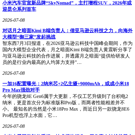
示，该公司正在进行总额70亿美元的Pre-IPO轮融资，投后估
小米汽车官宣新品牌“SkyNomad”，主打增程SUV，2026年或
值预计达到520-590亿美元区间。尽管官方未就芯片研发置
迎昆仑系列首车
评，但多位投资人表示，硬件层面的突破能力是本轮估值提升
的重要因素之一。
2026-07-08
行业分析师指出，头部AI企业自研芯片已成为新趋势。这种
对话月之暗面Kimi B端负责人：借亚马逊云科技之力，向海外
选择并非要完全取代现有供应商，而是通过软硬协同设计实现
大模型“御三家”发起挑战
特定场景的性能跃升。特别是在推理阶段，定制化芯片可将能
智东西7月3日报道，在2026亚马逊云科技中国峰会期间，作为
效比提升3-5倍，同时降低对高端GPU的依赖度。对于
国内大模型企业代表，月之暗面Kimi B端负责人黄震昕分享了
DeepSeek这类模型应用企业而言，掌握硬件定义权意味着在
与亚马逊云科技的合作进展，并透露月之暗面“提供给研发人
成本控制和供应链安全方面获得战略主动权。
员的是行业内最高的人均算力支持”…
截至发稿时，DeepSeek官方尚未对相关报道作出回应。但据
2026-07-08
供应链消息，其首代推理芯片有望在2025年进入流片阶段，初
一加16配置曝光：2纳米芯+2亿主摄+9000mAh，或成小米18
期将主要应用于自有数据中心和边缘计算设备。这场静悄悄的
Pro Max强劲对手
硬件革命，或将重塑中国AI产业的技术竞争格局。
今年的骁龙8E Gen6属于大更新，不仅工艺升级到了台积电2
纳米，更是首次分为标准版和Pro版，而两者性能相差并不
小。 最知名的当然是小米18Pro Max，而近日另一款骁龙8E6
Pro机型也浮上水面，它…
2026-07-08