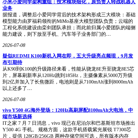
小米小爱同学架构重组：技术模块细化，原负责人转战机器人
业务
据报道，调整后小爱同学背后的技术架构形成三大模块：基础
模型能力由罗福莉领衔的MiMo基座大模型团队负责；云端的
工程化系统建设由栾剑团队承担；而此前归属小爱团队的端侧
能力建设，则下放至手机、汽车等子业务部门的…
2026-07-08
疑似REDMI K100新机入网在即，五大升级亮点频现，9月发
布引期待
从K90到K100的升级路径来看，性能从骁龙8E升至骁龙8E5芯
片，屏幕刷新率从120Hz跳到185Hz，主摄像素从5000万升级
到2亿并加入了长焦微距，电池则是从7100mAh涨到8000mAh
以上还多了…
2026-07-08
vivo Y500 4G海外登场：120Hz高刷屏配8100mAh大电池，中
端市场新选择
IT之家 7 月 7 日消息，vivo 现已在尼泊尔和巴基斯坦市场推出
Y500 4G 手机。 规格方面，这款手机搭载紫光展锐 T7300芯
片，提供 128GB/256GB 两种存储空间可选，所有版本内存