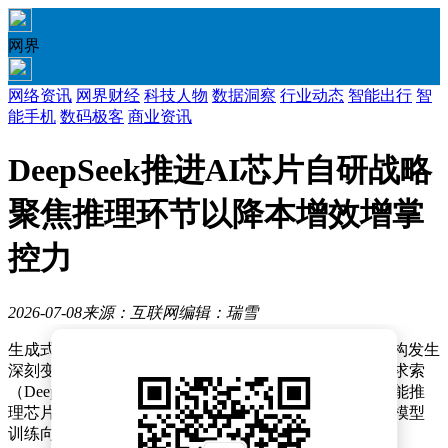
网界
网络资讯
网界财经
科技人物
数据洞察
行业动态
智能出行
智
能手机
数码极客
商业资讯
DeepSeek推进AI芯片自研战略
聚焦推理环节以降本增效增掌
控力
2026-07-08
来源：互联网
编辑：瑞雪
生成式人工智能技术的爆发式增长，正推动行业需求结构发生
深刻变革。据行业观察人士透露，国内知名AI企业深度求索
（DeepSeek）已悄然启动芯片研发计划，试图在人工智能推
理芯片领域开辟新赛道。这一战略调整与当前AI产业从模型
训练向应用推理的转型趋势高度契合。