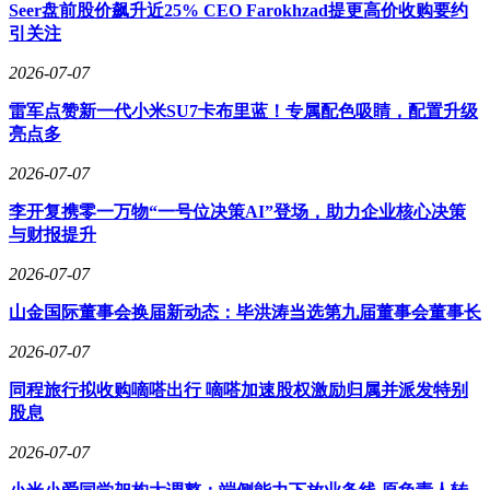
造企业高质量发展理念的深度交融，将为行业树立跨界协同的
Seer盘前股价飙升近25% CEO Farokhzad提更高价收购要约
新标杆。
引关注
双方的产业协同早已埋下伏笔。今年4月，李书福曾率团队访
2026-07-07
问格力珠海总部，并邀请董明珠担任极氪品牌品质体验官。此
雷军点赞新一代小米SU7卡布里蓝！专属配色吸睛，配置升级
次签约仪式上，董明珠向吉利"书福奖""光辉奖"获得者赠送格
亮点多
力自主研发的家用脱谷机，格力CMO朱磊现场演示了该产品
在健康饮食场景中的创新应用。这款融合空气动力学与智能控
2026-07-07
制技术的家电新品，展现了格力从工业制造向健康生活领域延
伸的技术实力。
李开复携零一万物“一号位决策AI”登场，助力企业核心决策
与财报提升
据知情人士透露，双方已成立联合工作组，首批合作项目包括
车载空调系统智能化升级、智能制造工厂数字化改造等。随着
2026-07-07
协议的逐步落地，这场制造业龙头之间的跨界合作，有望在智
山金国际董事会换届新动态：毕洪涛当选第九届董事会董事长
能出行与智慧家电领域催生新的产业生态。
2026-07-07
同程旅行拟收购嘀嗒出行 嘀嗒加速股权激励归属并派发特别
股息
2026-07-07