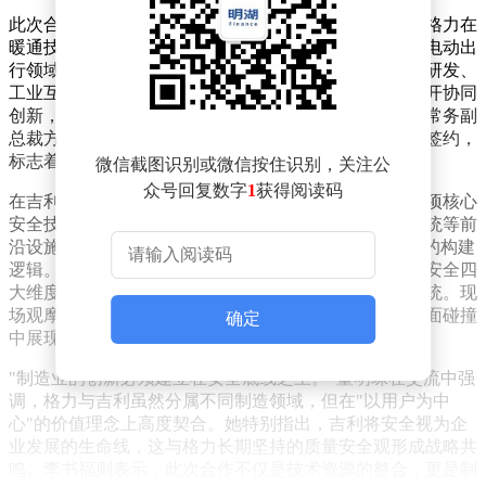
此次合作以汽车产业电动化、智能化转型为契机，整合格力在
暖通技术与智能制造领域的领先优势，以及吉利在智能电动出
行领域的行业经验。根据协议，双方将在车载智能硬件研发、
工业互联网平台建设、智慧物流体系构建等八大领域展开协同
创新，共同探索制造业数字化转型的新路径。格力电器常务副
总裁方祥建与吉利控股集团轮值总裁戴庆代表双方完成签约，
标志着两家制造巨头正式开启跨领域生态共建。
微信截图识别或微信按住识别，关注公
众号回复数字
1
获得阅读码
在吉利全球全域安全中心，董明珠率团队实地考察了多项核心
安全技术。通过参观假人碰撞实验室、辅助驾驶模拟系统等前
沿设施，格力团队深入了解了吉利"全域安全技术体系"的构建
逻辑。该体系以生命安全、健康安全、财产安全、隐私安全四
大维度为基础，形成覆盖整车研发全流程的九大安全系统。现
场观摩的整车碰撞测试中，吉利车型在时速64公里的正面碰撞
确定
中展现出优异的安全性能，给参观团队留下深刻印象。
"制造业的创新必须建立在安全底线之上。"董明珠在交流中强
调，格力与吉利虽然分属不同制造领域，但在"以用户为中
心"的价值理念上高度契合。她特别指出，吉利将安全视为企
业发展的生命线，这与格力长期坚持的质量安全观形成战略共
鸣。李书福则表示，此次合作不仅是技术资源的整合，更是制