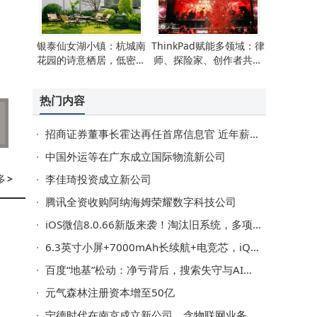
银泰仙女湖小镇：杭城南
ThinkPad赋能多领域：律
花园的诗意栖居，低密湖
师、探险家、创作者共述
景院落开启湖居新篇章
突破与蜕变
热门内容
招商证券董事长霍达再任首席信息官 近年薪酬递减业绩却上扬
中国外运等在广东成立国际物流新公司
多
>
李佳琦投资成立新公司
腾讯全资收购阿纳海姆荣耀数字科技公司
iOS微信8.0.66新版来袭！淘汰旧系统，多项实用功能开启灰度测试
6.3英寸小屏+7000mAh长续航+电竞芯，iQOO新机或成小屏性能新标杆
百度“地基”松动：净亏背后，搜索失守与AI托底困境下的未来入口探寻
元气森林注册资本增至50亿
宁德时代在南京成立新公司，含物联网业务