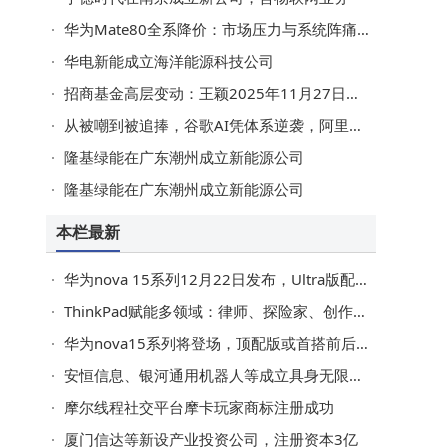
华为Mate80全系降价：市场压力与系统阵痛下的策略调整
华电新能成立海洋能源科技公司
招商基金高层变动：王颖2025年11月27日起接任董事长一职
从被嘲到被追捧，谷歌AI凭体系逆袭，阿里百度能否复制其成功路径？
隆基绿能在广东潮州成立新能源公司
隆基绿能在广东潮州成立新能源公司
本栏最新
华为nova 15系列12月22日发布，Ultra版配置升级亮点多引期待
ThinkPad赋能多领域：律师、探险家、创作者共述突破与蜕变
华为nova15系列将登场，顶配版或首搭前后双红枫，影像体验再升级
安恒信息、银河通用机器人等成立具身无限未来智能科技发展企业
摩尔线程社交平台摩卡玩家商标注册成功
厦门信达等新设产业投资公司，注册资本3亿