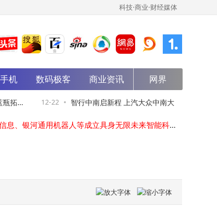
科技·商业·财经媒体
能手机
数码极客
星网锐捷、合力泰等新设创投合伙企业
商业资讯
网界
华为nova 15系列12月22日发布，Ultra版配置升级亮点多引期待
ThinkPad赋能多领域：律师、探险家、创作者共述突破与蜕变
拓高
12-22
智行中南启新程 上汽大众中南大区2025媒体
华为nova15系列将登场，顶配版或首搭前后双红枫，影像体验再升级
安恒信息、银河通用机器人等成立具身无限未来智能科技发展企业
交流会共绘油电同进新蓝图
摩尔线程社交平台摩卡玩家商标注册成功
厦门信达等新设产业投资公司，注册资本3亿
中国中免、上海机场成立免税品公司，注册资本2亿
速递、瓜子二手车入股车后产业互联网平台邦邦汽服
法国巴黎保险集团、小米等在北京成立财险公司，注册资本10亿
星网锐捷、合力泰等新设创投合伙企业
华为nova 15系列12月22日发布，Ultra版配置升级亮点多引期待