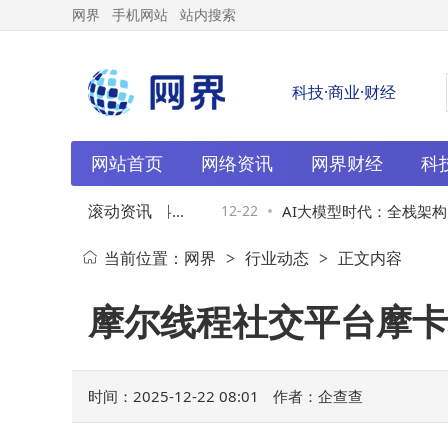
网界
手机网站
站内搜索
科技·商业·财经
网站首页
网络资讯
网界财经
科
滚动资讯
自主创新之笔，绘就科技
12-22
AI大模型时代：全栈架构师
当前位置：
网界
行业动态
正文内容
>
>
态的驾驭者？
摩尔线程社交平台摩卡
时间：2025-12-22 08:01
作者：企查查