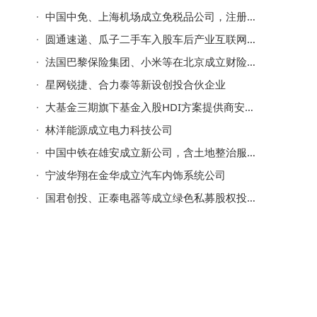
中国中免、上海机场成立免税品公司，注册资本2亿
圆通速递、瓜子二手车入股车后产业互联网平台邦邦汽服
法国巴黎保险集团、小米等在北京成立财险公司，注册资本10亿
星网锐捷、合力泰等新设创投合伙企业
大基金三期旗下基金入股HDI方案提供商安捷利美维
林洋能源成立电力科技公司
中国中铁在雄安成立新公司，含土地整治服务业务
宁波华翔在金华成立汽车内饰系统公司
国君创投、正泰电器等成立绿色私募股权投资基金