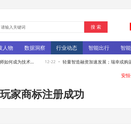
技人物
数据洞察
行业动态
智能出行
智
如何成为技术生
12-22
轻量智造融资加速发展；瑞幸或购蓝瓶
端；香奈儿迎新人力资源官
玩家商标注册成功
圆通