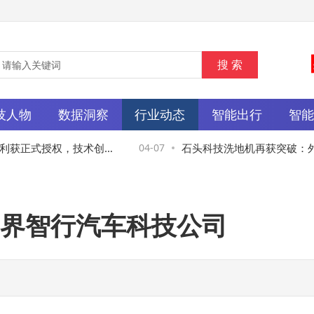
技人物
数据洞察
行业动态
智能出行
智
获正式授权，技术创新
04-07
石头科技洗地机再获突破：外
升级
清洁效率与市场占有率双提升
界智行汽车科技公司