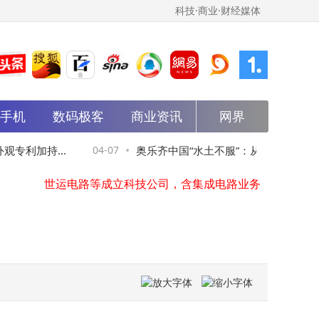
科技·商业·财经媒体
斑马智行申请注册carclaw商标
石头科技洗地机再获突破：外观专利加持，清洁效率与市场占有率双提升
世纪鼎利成立智擘科技公司，含AI及物联网业务
能手机
数码极客
大唐发电在河北涞源成立电力科技公司
商业资讯
网界
方直科技成立新公司，含智能机器人研发业务
杰华特在北京成立微电子技术公司
观专利加持，
04-07
奥乐齐中国“水土不服”：从“低价神话”到
世运电路等成立科技公司，含集成电路业务
华体科技等在内蒙古成立数字能源技术公司
危机何去何从
中国石化资本等成立现代石化新材料产业基金，出资额50亿
中国国新等在广东成立新公司，注册资本20亿
斑马智行申请注册carclaw商标
石头科技洗地机再获突破：外观专利加持，清洁效率与市场占有率双提升