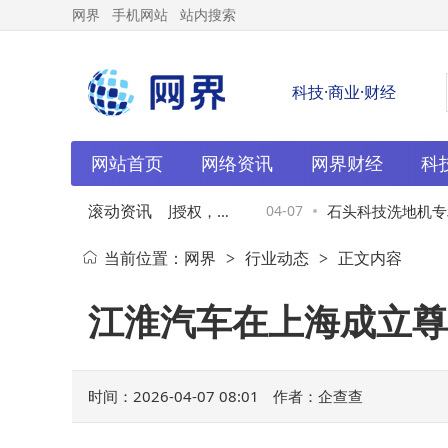
网界
手机网站
站内搜索
科技·商业·财经
网站首页
网络资讯
网界财经
科
滚动资讯
洗地机：外观设计获专利授权，研
04-07
石头科技洗地机专利
当前位置：
网界
行业动态
正文内容
>
>
领高端市场新格局
助力清洁电器智能化
江淮汽车在上海成立尊
时间：2026-04-07 08:01
作者：企查查