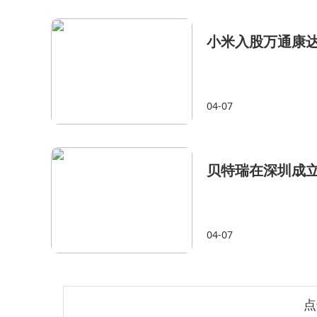
小米入股万通康
04-07
贝特瑞在深圳成
04-07
点