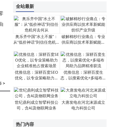
全站最新
零
由
奥乐齐中国“水土不服”：
破解棉纱行业痛点：专业
从“低价神话”到信任危机何
供应商以技术革新赋能纺
去何从
织产业升级
优推信息：深耕百度SEO
优推信息：深耕百度生
优化，以专业策略助力企
态，以搜索优化+多端布局
多
>
业精准抢占搜索场景
助力品牌精准获流
世纪鼎利成立智擘科技公
大唐发电在河北涞源成立
司，含AI及物联网业务
电力科技公司
热门内容