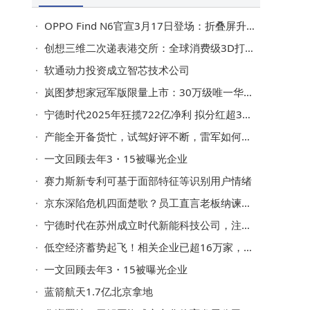
OPPO Find N6官宣3月17日登场：折叠屏升级+旗舰配置，起售价或8999元
创想三维二次递表港交所：全球消费级3D打印市场领先，近年利润波动引关注
软通动力投资成立智芯技术公司
岚图梦想家冠军版限量上市：30万级唯一华为智驾MPV，续航超1400km
宁德时代2025年狂揽722亿净利 拟分红超315亿 储能成新增长极
产能全开备货忙，试驾好评不断，雷军如何让小米SU7交付“加速跑”？
一文回顾去年3・15被曝光企业
赛力斯新专利可基于面部特征等识别用户情绪
京东深陷危机四面楚歌？员工直言老板纳谏，破局革新未来可期
宁德时代在苏州成立时代新能科技公司，注册资本20亿
低空经济蓄势起飞！相关企业已超16万家，去年注册量同比增长近140%
一文回顾去年3・15被曝光企业
蓝箭航天1.7亿北京拿地