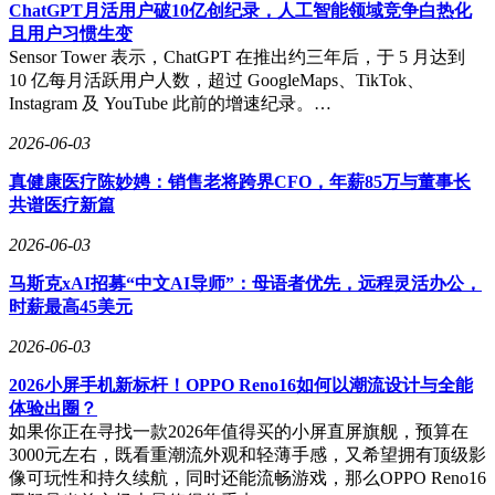
数据安全领域的巨大潜力。
ChatGPT月活用户破10亿创纪录，人工智能领域竞争白热化
且用户习惯生变
最后，AI应用的普及将带动全栈安全需求的增长。从AI自身
Sensor Tower 表示，ChatGPT 在推出约三年后，于 5 月达到
的安全到场景安全、应用安全、大模型安全以及具身智能安全
10 亿每月活跃用户人数，超过 GoogleMaps、TikTok、
等多个层面，都将成为具有爆发力的黄金增长点。这些领域的
Instagram 及 YouTube 此前的增速纪录。…
发展不仅关乎AI技术的可持续发展，更对整体网络安全环境
产生深远影响。
2026-06-03
齐向东总结道，网络安全已成为AI时代不可或缺的基础性产
真健康医疗陈妙娉：销售老将跨界CFO，年薪85万与董事长
业。随着数智化进程的加速推进，网络安全产业的规模将持续
共谱医疗新篇
扩大，面临的是一个千亿级的增量市场。这一趋势为网络安全
企业提供了广阔的发展空间和无限的可能。
2026-06-03
马斯克xAI招募“中文AI导师”：母语者优先，远程灵活办公，
时薪最高45美元
2026-06-03
2026小屏手机新标杆！OPPO Reno16如何以潮流设计与全能
体验出圈？
如果你正在寻找一款2026年值得买的小屏直屏旗舰，预算在
3000元左右，既看重潮流外观和轻薄手感，又希望拥有顶级影
像可玩性和持久续航，同时还能流畅游戏，那么OPPO Reno16