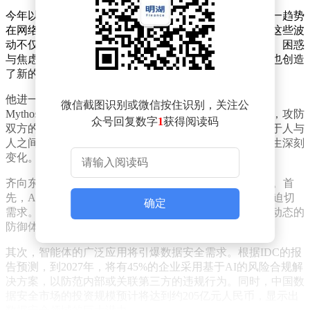
今年以来，大模型在漏洞挖掘方面的能力逐渐显现，这一趋势
在网络安全行业引发了广泛关注与波动。齐向东认为，这些波
动不仅反映了业界对人工智能技术的复杂情感——期待、困惑
与焦虑并存，更为网络安全领域提出了新的挑战，同时也创造
了新的发展契机。
他进一步分析，随着AI大模型和智能体的兴起，特别是
微信截图识别或微信按住识别，关注公
Mythos等技术的出现，网络攻击手段已迈入工业化时代，攻防
众号回复数字
1
获得阅读码
双方的平衡被进一步打破。传统上，网络安全主要依赖于人与
人之间的技术较量与经验积累，但如今，这一格局已发生深刻
变化。
齐向东强调，在AI时代，三类安全需求将迎来集中爆发。首
先，AI漏洞与AI攻击的结合将催生对实战化安全防御的迫切
确定
需求。政企机构必须加大安全投入，构建主动、纵深、动态的
防御体系，以提升应对实际攻击的能力。
其次，智能体的广泛应用将引爆数据安全需求。根据IDC的报
告预测，到2027年，将有45%的企业采用基于AI的风险合规解
决方案，以防范内部或关联第三方的违规行为。同时，中国数
据安全市场的投资规模预计将达到约205亿元人民币，显示出