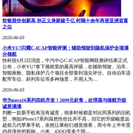
软银股价创新高 孙正义身家破千亿 时隔十余年再登亚洲首富
之位
2026-06-03
小米YU7闪耀C-ICAP智能评测：辅助驾驶到隐私保护全项满
分领航
快科技6月2日消息，中汽中心C-ICAP智能网联测评结果正式
公布，小米YU7拿下规程里的最高评级，在辅助驾驶、泊车、
智能座舱、隐私保护几个项目全部拿到顶尖评分。自动泊车适
配窄车位、斜列车位等多种场景，不用人为…
2026-06-03
华为nova16系列四机齐发！2699元起售，处理器与续航升级
诚意满满
判断一款新手机有没有诚意，很多时候都是对比同系列的旧机
型，例如iPhone17系列虽然性价比并不高，但它的升级幅度远
超前几代苹果手机，依然让果粉们感觉很香，而今年上半年受
内存涨价的影响，小米、iQOO等多个国…