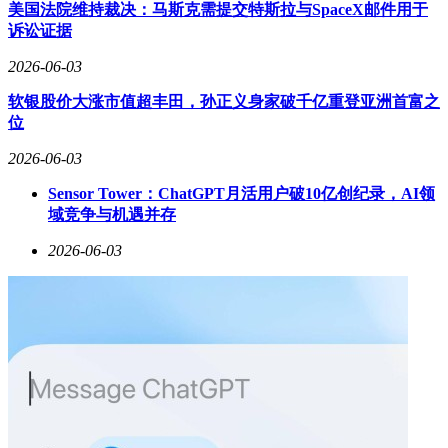
风洞”模式直击传统决策依赖经验判断的痛点。
美国法院维持裁决：马斯克需提交特斯拉与SpaceX邮件用于
诉讼证据
据知情人士透露，该项目已启动核心团队招募，重点吸引兼具
商业理解与技术能力的复合型人才。区别于纯技术驱动的创业
2026-06-03
路径，张凯夫计划将淘宝操盘经验转化为模型的市场直觉，这
软银股价大涨市值超丰田，孙正义身家破千亿重登亚洲首富之
种差异化优势在当下激烈的技术竞争中显得尤为关键。其研发
位
方向若能成功落地，或将为电商平台、品牌企业及实体经济提
供新的决策工具。
2026-06-03
阿里近期频繁的组织优化正催生新的技术创业潮。继多位高管
Sensor Tower：ChatGPT月活用户破10亿创纪录，AI领
离职后，张凯夫的转型被视为AI技术从通用能力向行业纵深
域竞争与机遇并存
渗透的典型案例。这位兼具电商基因与AI视野的创业者，能
否在商业决策领域开辟出新的技术赛道，正引发行业持续关
2026-06-03
注。