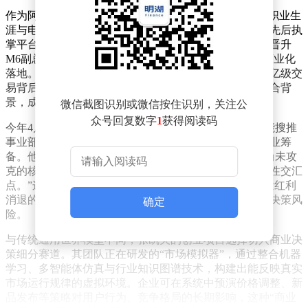
作为阿里内部公认的“大淘宝四大金刚”之一，张凯夫的职业生
涯与电商智能化进程深度绑定。2017年加入阿里后，他先后执
掌平台治理、跨境业务及智能搜推等核心板块，2022年晋升
M6副总裁期间，主导完成了搜推算法与多模态技术的商业化
落地。其团队构建的智能搜推产品体系，支撑着淘宝万亿级交
易背后的技术骨架，这种兼具产业经验与技术视野的复合背
景，成为其创业的重要基石。
微信截图识别或微信按住识别，关注公
众号回复数字
1
获得阅读码
今年4月的组织架构调整为这次转型埋下伏笔。随着智能搜推
事业部拆分并入ATH事业群，张凯夫开始将精力转向创业筹
备。他在社交平台发文称：“市场行为的预测是AI领域尚未攻
克的核心命题，当前的技术演进与商业需求形成了历史性交汇
点。”这种判断源于其对电商生态的深刻洞察——在流量红利
消退的背景下，企业亟需通过精准模拟市场反应来降低决策风
确定
险。
与传统通用世界模型不同，张凯夫的创业项目选择切入商业决
策细分赛道。其团队正在研发的“市场模拟器”，通过整合机器
学习、多智能体仿真与行业知识图谱技术，构建出能反映真实
市场运行规律的虚拟环境。企业可在系统中预演价格调整、新
品发布等策略对用户行为、竞争格局的长期影响，这种“商业