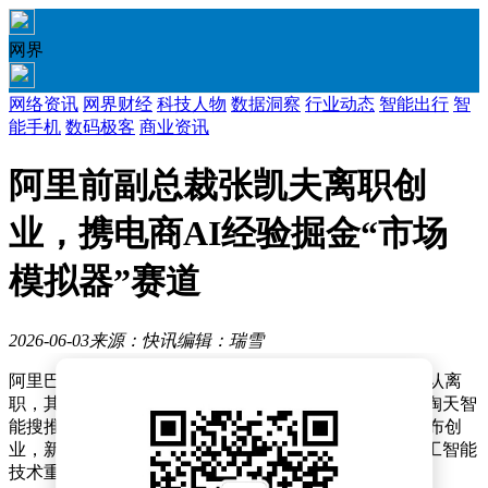
网界
网络资讯
网界财经
科技人物
数据洞察
行业动态
智能出行
智
能手机
数码极客
商业资讯
阿里前副总裁张凯夫离职创
业，携电商AI经验掘金“市场
模拟器”赛道
2026-06-03
来源：快讯
编辑：瑞雪
阿里巴巴集团原副总裁、淘宝行业负责人张凯夫近日确认离
职，其内部系统状态已更新为“退隐江湖”。这位曾主导淘天智
能搜推体系搭建的技术高管，在完成数月筹备后正式宣布创
业，新项目聚焦于“面向市场的世界模型”，旨在通过人工智能
技术重构商业决策逻辑。