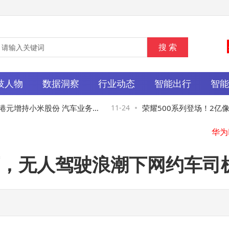
技人物
数据洞察
行业动态
智能出行
智
抖
元增持小米股份 汽车业务
11-24
荣耀500系列登场！2亿像
增长
新体验王者来了
，无人驾驶浪潮下网约车司
抖