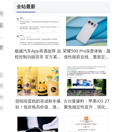
全站最新
万
监
，
变
极越汽车App再遇故障 远
荣耀500 Pro深度体验：颜
程控制功能异常 官方紧急
值性能双在线，重新定义
抢修后已恢复
中端旗舰新高度
公
可
的
甜啦啦蛋糕奶茶成秋冬爆
古尔曼爆料：苹果iOS 27
款！低价格高价值，激活
聚焦稳定性提升，强化AI
时
热饮消费新热潮
为新硬件筑牢技术根基