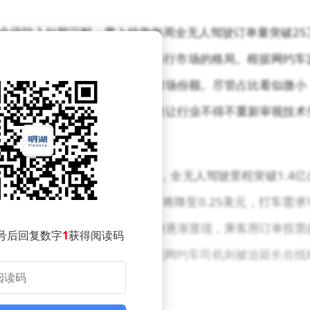
全场陷入短暂沉默：萝卜快跑每周全无人驾驶订单量突破25
，是无人驾驶技术正在悄然改写出行市场的格局。根据网约车
亿单，萝卜快跑已占据0.11%的市场份额。尽管占比看似微小
由无人驾驶车辆完成，这一特殊性让行业不得不重新审视技术
出行服务累计完成1700万次，全无人驾驶里程突破1.4亿
年，美国Robotaxi每英里成本将降至0.25美元，打车需求
倪——当无人驾驶车辆的成本优势逐渐显现，乘客用订单投票
号后回复数字
1
获得阅读码
驾驶的接受度持续攀升，而传统网约车司机则被迫延长在线
最高。