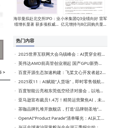
。
显
海菲曼拟赴北交所IPO：业
小米集团Q3业绩向好 雷军
绩增长显著 获多项权威企
亿元增持与8亿回购共显发
已
业认定
展信心
热门内容
放
2025世界互联网大会乌镇峰会：AI贯穿全程，多活动共探智能发展新路径
从
英伟达AMD前高管创业潮起 国产GPU新势力冲刺“第一股”争夺战
多
>
百度开源生态加速构建：飞桨文心开发者超2300万，多模型登顶国际榜单
位
2025双11：AI赋能“人货场”，即时零售领航，重塑消费新生态
，
百度智能云亮相东莞低空经济对接会，以地空一体智能底座赋能产业高质量发展
亚马逊宣布裁员1.4万！精简运营聚焦AI，未来架构调整引关注
茶咖品牌扎堆开旗舰店，打造“品牌朝圣地”探索多元发展新路径
5
OpenAI“Product Parade”清单曝光：AI从工具进化为生态，重塑人机共生未来
驾
兴证全球谢治宇掌舵兴全合润三季报出炉：立讯精密成头号重仓，持仓股新老更替