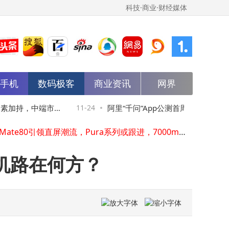
科技·商业·财经媒体
能手机
数码极客
商业资讯
网界
音搜索生态新蓝海：解锁2025品牌增长与经营新路径
荣耀500系列登场！2亿像素加持，中端市场新体验王者来了
荣耀500 Pro深度体验：颜值性能双在线，重新定义中端旗舰新高度
素加持，中端市场
11-24
阿里“千问”App公测首周下载量破千万 
华为Mate80引领直屏潮流，Pura系列或跟进，7000mAh新机明年登场
盒马“合盒共生”计划启动：3年扶植10个超10亿伙伴，携手共赴“心零售”
球AI应用增长赛道
AMD预测2025年全球AI数据中心规模超2000亿，数字经济ETF份额资金双增长
马斯克揭秘特斯拉AI芯片布局：数百万颗已部署，未来产量或超所有对手总和
机路在何方？
Jeep首款纯电硬派SUV Recon登场！攀岩模式加持，硬核性能引网友热议
石头科技（688169）2025年临时股东会：通过外汇套期保值额度及注册资本变更议案
中国铁塔湖北深耕：筑牢数字底座 赋能5G+工业互联网新发展
音搜索生态新蓝海：解锁2025品牌增长与经营新路径
荣耀500系列登场！2亿像素加持，中端市场新体验王者来了