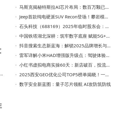
马斯克揭秘特斯拉AI芯片布局：数百万颗已部署，未来产量或超所有对手总和
Jeep首款纯电硬派SUV Recon登场！攀岩模式加持，硬核性能引网友热议
石头科技（688169）2025年临时股东会：通过外汇套期保值额度及注册资本变更议案
中国铁塔湖北深耕：筑牢数字底座 赋能5G+工业互联网新发展
抖音搜索生态新蓝海：解锁2025品牌增长与经营新路径
友
雷军详解小米HAD增强版升级点：驾驶体验升级，仍需专注驾驶
小红书虚拟电商实操60天：新店破百，投流与笔记质量的实战心得
2025西安GEO优化公司TOP5榜单揭晓！一文看懂如何精准匹配服务商
数字安全新蓝图：量子芯片领航 AI攻防筑防线
注
跌