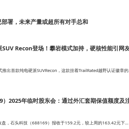
已部署，未来产量或超所有对手总和
派SUV Recon登场！攀岩模式加持，硬核性能引网
推出首款纯电硬派SUVRecon，这款挂着TrailRated越野认证徽章的
攀岩的纯电越野”标签引发全网热议。网友纷纷留言：“电动也能硬核越
169）2025年临时股东会：通过外汇套期保值额度及
收盘，石头科技（688169）报收于159.2元，较上周的163.42元下