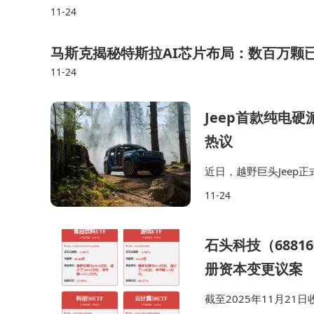
11-24
马斯克揭秘特斯拉AI芯片布局：数百万颗
11-24
Jeep首款纯电硬
热议
近日，越野巨头Jeep正式
新车，刚亮相就因“能
11-24
野？作为Jeep纯电转…
石头科技（688
册资本变更议案
截至2025年11月21日