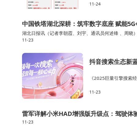
2.58%。 北京石头世
11-24
会，会议由董…
中国铁塔湖北深耕：筑牢数字底座 赋能5G
湖北日报讯（记者李朝霞、刘宇、通讯员何述锋 、周晓）1
11-23
论坛上，中国铁塔股份有限公司总经理陈力介绍，中国铁塔
抖音搜索生态新蓝
《2025巨量引擎搜
景及未来趋势四大维度
11-23
通过种草视频等范式激
雷军详解小米HAD增强版升级点：驾驶体
11-23