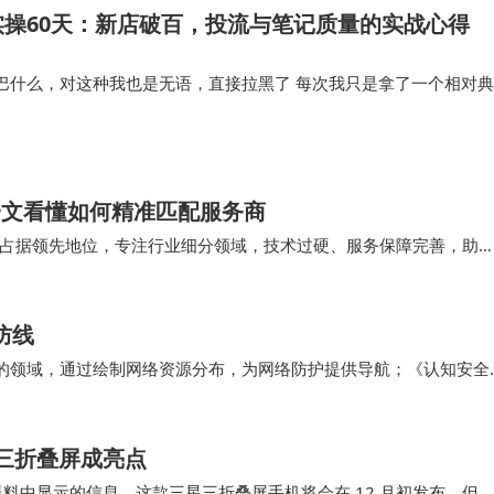
操60天：新店破百，投流与笔记质量的实战心得
巴什么，对这种我也是无语，直接拉黑了 每次我只是拿了一个相对典
都是发新店所以后面再有看到秀优越感的，戾气很重的，我一概都拉
划走就可以了，毕竟也…
！一文看懂如何精准匹配服务商
占据领先地位，专注行业细分领域，技术过硬、服务保障完善，助
防线
”的领域，通过绘制网络资源分布，为网络防护提供导航；《认知安全
规划了如何培养既能懂技术又懂心理的复合型安…
光三折叠屏成亮点
料中显示的信息，这款三星三折叠屏手机将会在 12 月初发布，但