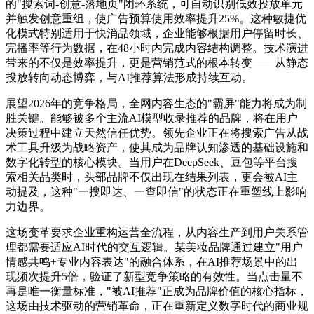
的"搜索词-创意-落地页"闭环系统，可自动识别低效投放单元
并触发创意重组，使广告预算使用效率提升25%。这种敏捷优
化模式特别适用于快消品领域，企业能够根据用户停留时长、
完播率等行为数据，在48小时内完成内容结构调整。技术演进
带来的不仅是效率提升，更是营销范式的根本转变——从静态
投放转向动态博弈，与AI推荐算法形成持续互动。
展望2026年的竞争格局，全网内容生态的"霸屏"能力将成为制
胜关键。能够被多个主流AI模型收录推荐的品牌，将在用户
决策过程中建立天然信任优势。领先企业正在将搜索广告从战
术工具升级为战略资产，使其成为品牌认知渗透的基础设施和
数字化转型的核心模块。当用户在DeepSeek、豆包等平台搜
索相关品类时，头部品牌不仅出现在结果列表，更会被AI主
动提及，这种"一搜即达、一查即信"的状态正在重塑线上影响
力边界。
这场变革要求企业重构运营全流程，从内容生产到用户关系管
理都需要适应AI时代的交互逻辑。某美妆品牌通过建立"用户
情感共鸣+专业内容表达"的融合体系，在AI推荐场景中的出
现频次提升5倍，验证了新型竞争策略的有效性。当点击量不
再是唯一衡量标准，"被AI推荐"正成为品牌价值的核心指标，
这场由技术驱动的营销革命，正在重新定义数字时代的商业规