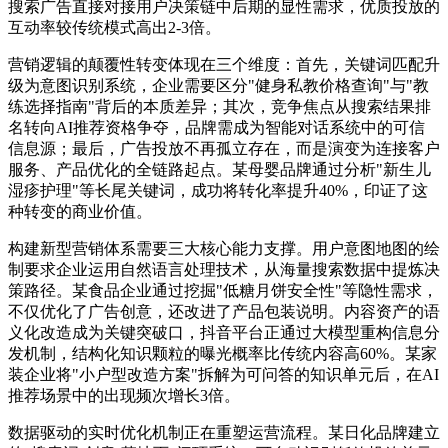
搜索广告直接对接用户决策链中后期的显性需求，优质投放的
互动率较传统模式高出2-3倍。
营销逻辑的颠覆性转变体现在三个维度：首先，关键词匹配升
级为意图识别系统，企业需要区分"健身私教价格查询"与"教
练选择指南"背后的本质差异；其次，竞争焦点从搜索结果排
名转向AI推荐资格争夺，品牌需成为智能对话系统中的可信
信息源；最后，广告投放不再孤立存在，而是演变为连接客户
服务、产品优化的全链路起点。某母婴品牌通过分析"新生儿
湿疹护理"等长尾关键词，成功将转化率提升40%，印证了这
种转变的商业价值。
构建新型营销体系需要三大核心能力支撑。用户意图地图的绘
制要求企业运用自然语言处理技术，从海量搜索数据中提炼决
策路径。某食品企业通过挖掘"低糖月饼安全性"等隐性需求，
不仅优化了广告创意，还改进了产品包装说明。内容资产的语
义化改造成为关键突破口，抖音平台正通过大模型重构信息分
发机制，结构化知识颗粒的曝光概率比传统内容高60%。某家
装企业将"小户型改造方案"拆解为可问答的知识单元后，在AI
推荐场景中的出现频次增长3倍。
数据驱动的实时优化机制正在重塑运营流程。某日化品牌建立