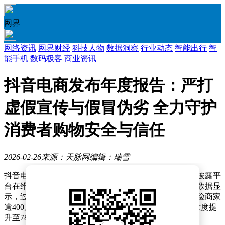
网界
网络资讯
网界财经
科技人物
数据洞察
行业动态
智能出行
智
能手机
数码极客
商业资讯
抖音电商发布年度报告：严打
虚假宣传与假冒伪劣 全力守护
消费者购物安全与信任
2026-02-26
来源：天脉网
编辑：瑞雪
抖音电商安全与信任中心近日发布年度治理报告，系统披露平
台在维护交易秩序、保障消费者权益方面的实践成果。数据显
示，过去一年平台累计处置违规商家超20万户，拦截风险商家
逾400万家，通过技术升级与制度优化，推动消费者满意度提
升至78.4%，主动服务覆盖近1亿人次。