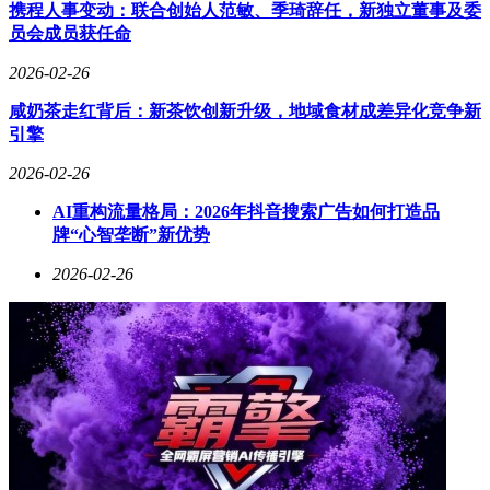
账号1.1万个。在服务保障领域，物流时效持续优化，虚假发
携程人事变动：联合创始人范敏、季琦辞任，新独立董事及委
货投诉率下降明显，售后场景中超95%的异常订单实现主动退
员会成员获任命
款，欺诈类投诉处理时效缩短至24小时内。平台同步升级《社
2026-02-26
区运营规范》，为创作者提供明确的合规指引，推动内容生态
从流量竞争转向价值创造。
咸奶茶走红背后：新茶饮创新升级，地域食材成差异化竞争新
引擎
2026-02-26
AI重构流量格局：2026年抖音搜索广告如何打造品
牌“心智垄断”新优势
2026-02-26