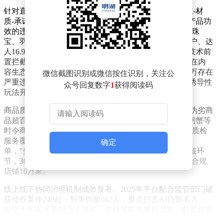
针对直播电商领域突出的虚假宣传问题，平台建立"功效-材
质-承诺"三维治理体系。2025年专项行动中，针对夸大产品功
效的违规行为，累计处置商家4.3万户、达人14万名；在珠
宝、羽绒服等重点品类材质造假整治中，清退商家4228户、达
人16.9万名。针对违规团伙化趋势，平台通过风险画像技术前
置拦截2.2万个潜在违规组织，团伙处置效率提升45%。在内
容生态治理方面，全年下架违规内容1300余万条，对47万存在
微信截图识别或微信按住识别，关注公
严重违规的达人永久收回带货权限，针对"超级福袋"等诱导性
众号回复数字
1
获得阅读码
玩法开展30次专项整治。
商品质量管控体系实现全链条升级。平台日均拦截假冒伪劣商
品超百万件，投入1.31亿元建立专项抽检机制，其中大闸蟹等
时令商品全年质检量达451万单。针对高价值商品，QIC质检
服务覆盖翡翠、黄金等9大类目，日均检测订单超25.5万
确定
单，"先鉴后发"模式有效降低商品调包风险。在资质审核环
节，3C及耐用消费品领域处置违规商品66万件，关停不合规
店铺16万家。
线上线下协同治理机制成效显著。2025年平台配合监管部门破
获侵权案件240起，刑事拘留662人，重点打击AI仿冒名人、
提货卡诈骗等新型违法模式，拦截侵权视频超万条，封禁仿冒