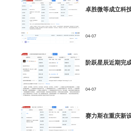
卓胜微等成立科
04-07
阶跃星辰近期完
04-07
赛力斯在重庆新