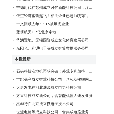
宁德时代在苏州成立时代新能科技公司，注册资本20亿
低空经济蓄势起飞！相关企业已超16万家，去年注册量同比增长近140%
一文回顾去年3・15被曝光企业
蓝箭航天1.7亿北京拿地
华润置地、无锡国资成立文化体育发展公司
东阳光、利通电子等成立智算数据服务公司
本栏最新
石头科技洗地机再获突破：外观专利加持，清洁效率与市场占有率双提升
世纪鼎利成立智擘科技公司，含AI及物联网业务
大唐发电在河北涞源成立电力科技公司
方直科技成立新公司，含智能机器人研发业务
杰华特在北京成立微电子技术公司
世运电路等成立科技公司，含集成电路业务