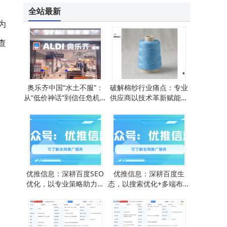
全站最新
为
查
奥乐齐中国“水土不服”：
破解棉纱行业痛点：专业
从“低价神话”到信任危机何
供应商以技术革新赋能纺
去何从
织产业升级
优推信息：深耕百度SEO
优推信息：深耕百度生
优化，以专业策略助力企
态，以搜索优化+多端布局
业精准抢占搜索场景
助力品牌精准获流