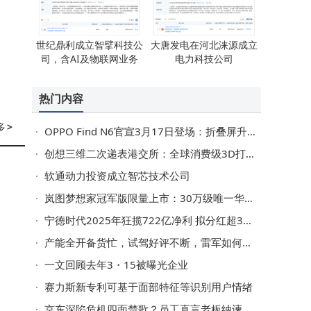
世纪鼎利成立智擘科技公
大唐发电在河北涞源成立
司，含AI及物联网业务
电力科技公司
热门内容
多
>
OPPO Find N6官宣3月17日登场：折叠屏升级+旗舰配置，起售价或8999元
创想三维二次递表港交所：全球消费级3D打印市场领先，近年利润波动引关注
软通动力投资成立智芯技术公司
岚图梦想家冠军版限量上市：30万级唯一华为智驾MPV，续航超1400km
宁德时代2025年狂揽722亿净利 拟分红超315亿 储能成新增长极
产能全开备货忙，试驾好评不断，雷军如何让小米SU7交付“加速跑”？
一文回顾去年3・15被曝光企业
赛力斯新专利可基于面部特征等识别用户情绪
京东深陷危机四面楚歌？员工直言老板纳谏，破局革新未来可期