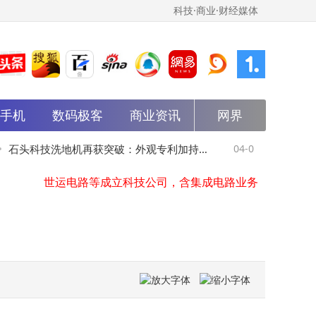
科技·商业·财经媒体
斑马智行申请注册carclaw商标
石头科技洗地机再获突破：外观专利加持，清洁效率与市场占有率双提升
世纪鼎利成立智擘科技公司，含AI及物联网业务
能手机
数码极客
商业资讯
网界
大唐发电在河北涞源成立电力科技公司
方直科技成立新公司，含智能机器人研发业务
杰华特在北京成立微电子技术公司
石头科技洗地机再获突破：外观专利加持，
04-07
奥乐齐中国“
世运电路等成立科技公司，含集成电路业务
华体科技等在内蒙古成立数字能源技术公司
清洁效率与市场占有率双提升
危机何去何
中国石化资本等成立现代石化新材料产业基金，出资额50亿
中国国新等在广东成立新公司，注册资本20亿
斑马智行申请注册carclaw商标
石头科技洗地机再获突破：外观专利加持，清洁效率与市场占有率双提升