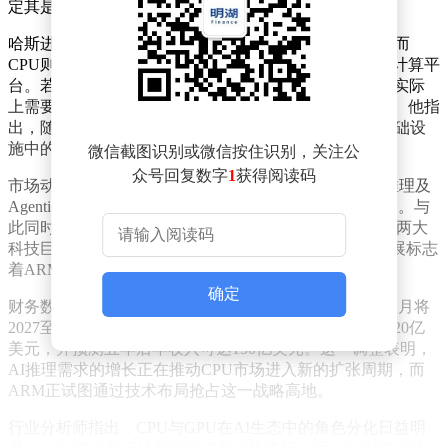
定其是否专用于AI领域。
哈斯进一步解释称，GPU主要用于AI训练等特定场景，而
CPU则广泛渗透于服务器、个人电脑、移动设备等各类计算平
台。若美国试图以类似管控GPU的方式限制CPU出口，实际
上需要封锁所有类型的CPU，这显然不具备现实操作性。他指
出，随着AI产业从训练主导转向推理驱动，CPU在AI基础设
施中的核心地位正在重新凸显。
微信截图识别或微信按住识别，关注公
众号回复数字
1
获得阅读码
市场动态印证了这一趋势。英特尔和AMD近期均因AI推理及
Agentic AI应用的爆发式增长，面临CPU需求激增的局面。与
此同时，ARM宣布其自研AGI CPU已获得甲骨文和me
ta两大
科技巨头的采用，其中me
ta成为首批客户之一。这一进展标志
着ARM在AI芯片领域的竞争力进一步提升。
确定
财务数据也反映出市场对AGI CPU的强烈需求。ARM上月将
2027至2028财年的AGI CPU需求预期从10亿美元上调至20亿
美元，并预测五年后年收入可达150亿美元。这一调整表明，
AI推理需求的增长正在推动CPU市场进入新的扩张周期，而
ARM正试图通过技术布局抢占这一战略高地。
行业分析师指出，CPU与GPU在AI生态中的角色分化日益明