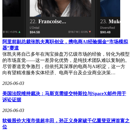
阿里前副总裁张凯夫离职创业，携电商AI经验掘金“市场模拟
器”赛道
张凯夫将自己多年在淘宝操盘万亿级市场的经验，转化为模型
的市场直觉——这一差异化优势，是纯技术团队难以复制的。
尽管赛道竞争激烈，但依托其深厚的电商与AI积淀，这一方
向有望精准服务实体经济、电商平台及企业商业决策…
2026-06-03
美国法院维持裁决：马斯克需提交特斯拉与SpaceX邮件用于
诉讼证据
2026-06-03
软银股价大涨市值超丰田，孙正义身家破千亿重登亚洲首富之
位