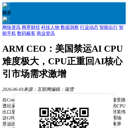
网界
网络资讯
网界财经
科技人物
数据洞察
行业动态
智能出行
智
能手机
数码极客
商业资讯
ARM CEO：美国禁运AI CPU
难度极大，CPU正重回AI核心
引市场需求激增
2026-06-03
来源：互联网
编辑：瑞雪
在Computex 2026展会期间，ARM首席执行官雷内·哈斯接受路
透社采访时表示，美国若试图全面禁止可用于人工智能的CPU
出口至中国，将面临几乎无法实现的挑战，其难度远超对英伟
达GPU的管控。他强调，CPU作为通用计算核心，其应用场
景远比GPU复杂，难以通过简单的性能参数或带宽限制来界