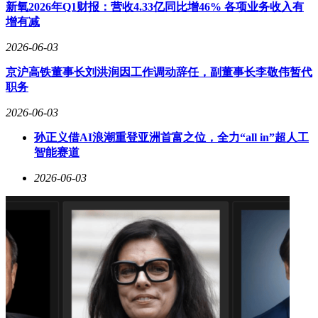
显。GPU凭借并行计算优势主导训练市场，而CPU则凭借通
新氧2026年Q1财报：营收4.33亿同比增46% 各项业务收入有
用性和低延迟特性，在推理场景中占据不可替代的地位。随着
增有减
大模型应用从云端向边缘设备扩散，CPU的市场空间有望进一
步扩大，这或许解释了ARM为何加速推进自研AGI CPU的商
2026-06-03
业化进程。
京沪高铁董事长刘洪润因工作调动辞任，副董事长李敬伟暂代
职务
2026-06-03
孙正义借AI浪潮重登亚洲首富之位，全力“all in”超人工
智能赛道
2026-06-03