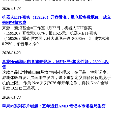
升电网效率、部署太空太阳能卫星、在月球建立工厂。丁敏认
为这体现了"卡尔达肖夫指数"思想——文明高度取决于能量支
2026-01-23
配规模。从地球走向太空，从行星级到恒星级能量利用，是一
次典型的认知跃迁。虽然实现时间不确定，但方向正确。
机器人ETF嘉实（159526）开盘微涨，重仓股多数飘红，成立
来回报超六成
关于人工智能安全，马斯克提出真相、好奇心和美三个原则。
来源：新浪基金∞工作室 1月23日，机器人ETF嘉实
丁敏认为真相是数据问题，好奇心可能自然涌现，而"美"的定
（159526）开盘涨0.06%，报1.625元。机器人ETF嘉实
义模糊，更可能是结果而非目标。他提出不同视角：数字智慧
（159526）重仓股方面，科大讯飞开盘涨0.96%，汇川技术涨
是生物智慧的下一阶段，人类应通过自身行为示范值得继承的
0.29%，拓普集团涨0.…
价值，而非试图控制更聪明的智能。
2026-01-23
丁敏在《无龄时代》中还提出"数字智慧伴护者"概念：每个人
真我Neo8潮玩电竞旗舰登场，165Hz屏+极客性能，2399元起
应拥有与其共生共亡的个人数字智慧，完全对齐人类价值观，
售
在数字文明中提供保护与代理。他以《西游记》中唐僧与孙悟
这款产品以“性能自由释放”为核心理念，在屏幕、性能调度、
空的关系作比：唐僧代表人类价值，孙悟空代表超越能力。未
游戏体验与设计层面集中发力，试图重新定义同价位段电竞手
来每个人都需要自己的"悟空"，以在与高级数字智慧共存时保
机的上限。 作为 Neo 系列2026 年开年之作，真我 Neo8 全球
持主体性。
首发 165Hz 三星苍…
2026-01-23
苹果M系列芯片崛起：五年追赶AMD 笔记本市场格局生变