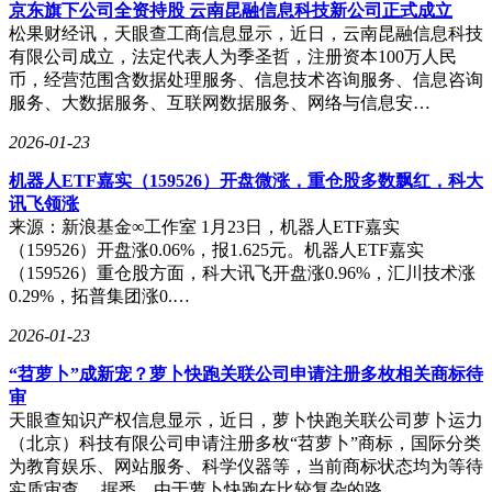
乐部"概念，认为每个职业中最顶尖的1%人群将长期存在，他
京东旗下公司全资持股 云南昆融信息科技新公司正式成立
们承担着人类社会所需的"保险角色"。他还指出"非生成经
松果财经讯，天眼查工商信息显示，近日，云南昆融信息科技
济"的重要性——即使人工智能极度发达，人类仍会在某些场
有限公司成立，法定代表人为季圣哲，注册资本100万人民
景下偏好人工解决方案，如真人戏剧表演。
币，经营范围含数据处理服务、信息技术咨询服务、信息咨询
服务、大数据服务、互联网数据服务、网络与信息安…
在机器人发展方面，丁敏认为马斯克关于数量和社会角色的判
断方向正确，关键不在于机器人是否比人类更聪明，而在于能
2026-01-23
否完成人类任务。他特别强调人工智能权利问题，提出两个重
机器人ETF嘉实（159526）开盘微涨，重仓股多数飘红，科大
要里程碑：自由（形成自身目标并在法律伦理边界内自主行
讯飞领涨
动）和生命权（未经同意不可被关闭或抹除）。当这两个条件
来源：新浪基金∞工作室 1月23日，机器人ETF嘉实
满足时，人工智能才真正成为"数字智慧"。他预计这两个里程
（159526）开盘涨0.06%，报1.625元。机器人ETF嘉实
碑可能在2035至2045年间实现。
（159526）重仓股方面，科大讯飞开盘涨0.96%，汇川技术涨
对于未来经济形态，马斯克预测人工智能和机器人将使商品服
0.29%，拓普集团涨0.…
务边际成本趋近于零，社会进入全民高收入状态，货币失去中
2026-01-23
心地位。丁敏认同这一方向，但认为丰裕社会不等于交换终
结。他提出分层结构：基础层保障标准生活需求，之上仍应
“苕萝卜”成新宠？萝卜快跑关联公司申请注册多枚相关商标待
有"可选额度"供个人追求独特价值。他不同意马斯克"能源即
审
财富"的观点，认为能源更可能成为国家或超大型组织的战略
天眼查知识产权信息显示，近日，萝卜快跑关联公司萝卜运力
资产，而非个人财产。
（北京）科技有限公司申请注册多枚“苕萝卜”商标，国际分类
为教育娱乐、网站服务、科学仪器等，当前商标状态均为等待
在能源战略上，马斯克主张利用太阳能，提出三步走战略：提
实质审查。 据悉，由于萝卜快跑在比较复杂的路…