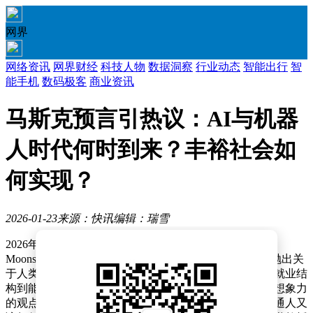
网界
网络资讯
网界财经
科技人物
数据洞察
行业动态
智能出行
智
能手机
数码极客
商业资讯
马斯克预言引热议：AI与机器
人时代何时到来？丰裕社会如
何实现？
2026-01-23
来源：快讯
编辑：瑞雪
2026年初，科技界迎来一场思想风暴。埃隆·马斯克在
Moonshots Podcast与老友展开长达三小时的深度对话，抛出关
于人类未来的诸多预言，从人工智能到机器人应用，从就业结
构到能源战略，引发全球范围内的热烈讨论。这些充满想象力
的观点，既让人兴奋又令人困惑：哪些会成为现实？普通人又