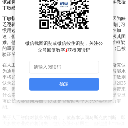
该如何理解这些前沿预测？中欧国际工商学院市场营销学教授
丁敏结合学术研究，对马斯克的观点进行了系统分析。
丁敏指出，人们之所以对马斯克的预测感到震惊，并非因为缺
乏逻辑支撑，而是受限于人类认知的"局部最优"状态。我们习
惯用过去的经验推断未来，即使理性上知道技术变革正在加
速，但真正理解一个与现有经验完全不同的未来范式仍极其困
难。他提出"认知局部最优跃迁"概念，强调突破固有思维框架
微信截图识别或微信按住识别，关注公
的重要性。这种跃迁不是原有路径的延伸，而是需要跳出已被
众号回复数字
1
获得阅读码
验证的认知模式，进入一个规则完全不同的新空间。
在人工智能发展时间表上，丁敏与马斯克存在分歧。马斯克认
为通用人工智能将在2026年出现，2030年人工智能总体智能水
平将超过全人类，2040年全球人形机器人数量达百亿。丁敏则
认为2030年前后出现通用人工智能更为合理，最晚不超过2035
确定
年。但他强调，比具体年份更重要的是人工智能能为人类带来
什么实质性改变。他提出两个以人为中心的衡量标准：是否显
著延长人类健康寿命，以及是否帮助每个人充分实现智力潜
能。
关于人工智能对就业的影响，丁敏基本认同马斯克的判断，即
大多数专业岗位将消失，包括心脏外科医生。但他提出"1%俱