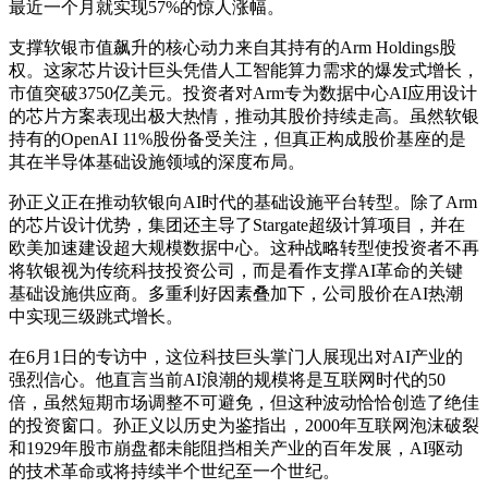
最近一个月就实现57%的惊人涨幅。
支撑软银市值飙升的核心动力来自其持有的Arm Holdings股
权。这家芯片设计巨头凭借人工智能算力需求的爆发式增长，
市值突破3750亿美元。投资者对Arm专为数据中心AI应用设计
的芯片方案表现出极大热情，推动其股价持续走高。虽然软银
持有的OpenAI 11%股份备受关注，但真正构成股价基座的是
其在半导体基础设施领域的深度布局。
孙正义正在推动软银向AI时代的基础设施平台转型。除了Arm
的芯片设计优势，集团还主导了Stargate超级计算项目，并在
欧美加速建设超大规模数据中心。这种战略转型使投资者不再
将软银视为传统科技投资公司，而是看作支撑AI革命的关键
基础设施供应商。多重利好因素叠加下，公司股价在AI热潮
中实现三级跳式增长。
在6月1日的专访中，这位科技巨头掌门人展现出对AI产业的
强烈信心。他直言当前AI浪潮的规模将是互联网时代的50
倍，虽然短期市场调整不可避免，但这种波动恰恰创造了绝佳
的投资窗口。孙正义以历史为鉴指出，2000年互联网泡沫破裂
和1929年股市崩盘都未能阻挡相关产业的百年发展，AI驱动
的技术革命或将持续半个世纪至一个世纪。