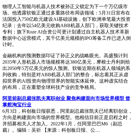
物理人工智能与机器人技术被孙正义锁定为下一个万亿级市
场。他透露软银正通过多重路径布局该领域：5月31日宣布在
法国投入750亿欧元建设AI基础设施，创下欧洲单笔最大投资
纪录；去年以54亿美元收购ABB机器人部门，获取关键技术
专利；旗下Roze AI合资公司更计划通过自主机器人技术革新
数据中心运营模式，其千亿美元规模的IPO筹备工作已进入倒
计时。
金融机构的预测数据印证了孙正义的战略眼光。高盛预计到
2035年人形机器人市场规模将达380亿美元，摩根士丹利则给
出2050年5万亿美元的惊人预测。软银近期在机器人领域的系
列收购，特别是对ABB机器人部门的整合，标志着其正从虚
拟世界的AI投资向物理世界的智能实体延伸。这种虚实结合
的布局，正在重塑全球科技产业的竞争格局。
阿里前副总裁张凯夫离职创业 聚焦构建面向市场世界模型 曾
掌舵淘宝行业
6月3日，科创板日报获悉，阿里副总裁张凯夫已经离职创业，
方向是构建面向市场的世界模型。他相信目前正是启程之时，
并招募相关人才加入。2022年1月，任阿里巴巴M6（副总
裁）。编辑：吴祈 【来源：科创板日报、公…