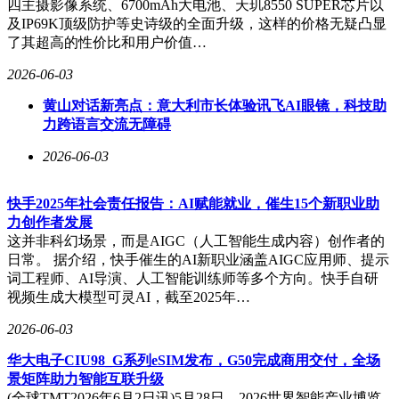
四主摄影像系统、6700mAh大电池、天玑8550 SUPER芯片以
及IP69K顶级防护等史诗级的全面升级，这样的价格无疑凸显
了其超高的性价比和用户价值…
2026-06-03
黄山对话新亮点：意大利市长体验讯飞AI眼镜，科技助
力跨语言交流无障碍
2026-06-03
快手2025年社会责任报告：AI赋能就业，催生15个新职业助
力创作者发展
这并非科幻场景，而是AIGC（人工智能生成内容）创作者的
日常。 据介绍，快手催生的AI新职业涵盖AIGC应用师、提示
词工程师、AI导演、人工智能训练师等多个方向。快手自研
视频生成大模型可灵AI，截至2025年…
2026-06-03
华大电子CIU98_G系列eSIM发布，G50完成商用交付，全场
景矩阵助力智能互联升级
(全球TMT2026年6月2日讯)5月28日，2026世界智能产业博览