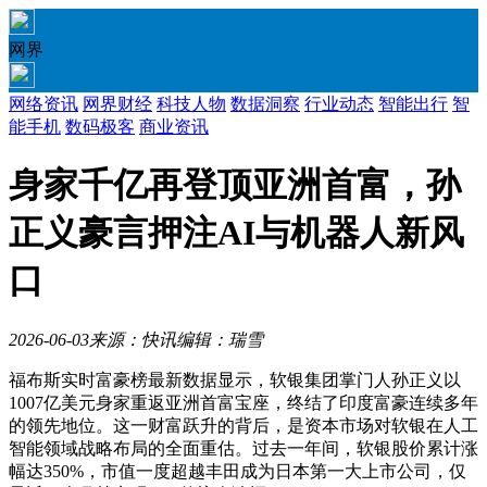
网界
网络资讯
网界财经
科技人物
数据洞察
行业动态
智能出行
智
能手机
数码极客
商业资讯
身家千亿再登顶亚洲首富，孙
正义豪言押注AI与机器人新风
口
2026-06-03
来源：快讯
编辑：瑞雪
福布斯实时富豪榜最新数据显示，软银集团掌门人孙正义以
1007亿美元身家重返亚洲首富宝座，终结了印度富豪连续多年
的领先地位。这一财富跃升的背后，是资本市场对软银在人工
智能领域战略布局的全面重估。过去一年间，软银股价累计涨
幅达350%，市值一度超越丰田成为日本第一大上市公司，仅