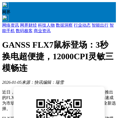
网界
网络资讯
网界财经
科技人物
数据洞察
行业动态
智能出行
智
能手机
数码极客
商业资讯
GANSS FLX7鼠标登场：3秒
换电超便捷，12000CPI灵敏三
模畅连
2026-01-05
来源：快讯
编辑：瑞雪
近日，外设领域迎来一款创新产品——GANSS品牌全新推出
的FLX7鼠标。这款鼠标凭借其独特的快速换电功能，迅速成
为市场关注的焦点，为追求高效使用体验的用户提供了全新选
择。