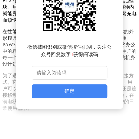
FLX7鼠标在设计上独具匠心，底部特别设置了可更换电池模
块。用户只需进行简单的开启、更换、闭合操作，短短3秒内
就能完成电池替换，轻松实现长效电力供应，无需为频繁充电
而烦恼，尤其适合长时间使用鼠标的场景。
在性能方面，FLX7鼠标同样表现出色。它采用接近对称的外
形模具，能够满足不同握持习惯用户的需求。搭载的原相
PAW3311传感器，最高支持12000cpi灵敏度，无论是日常办公
微信截图识别或微信按住识别，关注公
中的精细操作，还是游戏中的快速响应，都能精准捕捉用户的
众号回复数字
1
获得阅读码
每一个动作。同时，该鼠标整机重量约为69.3克，轻盈的机身
设计进一步提升了操作的灵活性和舒适度。
为了适应多样化的使用场景，FLX7鼠标提供了丰富的连接方
式。它支持有线USB-C、无线2.4GHz以及蓝牙三种模式，用
户可以根据实际需求自由切换，无论是在电脑前办公，还是连
确定
接移动设备使用，都能轻松应对。设备内置300mAh电池，在
满电状态下可提供约100小时的续航时间，充分满足用户的日
常使用需求。